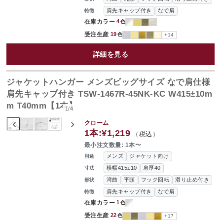
肩先キャップ付き
なで肩
特徴
在庫カラー
4
色
受注生産
19
色
+14
詳細を見る
ジャケットハンガー メンズビッグサイズ なで肩仕様
肩先キャップ付き TSW-1467R-45NK-KC W415±10m
m T40mm【1本】
1
/
4
‹
›
クローム
1本:
¥1,219
（税込）
最小注文数量: 1本〜
メンズ
ジャケット向け
用途
横幅415±10
肩厚40
寸法
湾曲
平頭
フック回転
滑り止め付き
形状
肩先キャップ付き
なで肩
特徴
在庫カラー
1
色
受注生産
22
色
+17