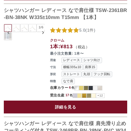
シャツハンガー レディース なで肩仕様 TSW-2361BR
-BN-38NK W335±10mm T15mm 【1本】
1
/
6
5.0
(
1件
)
‹
›
クローム
1本:
¥813
（税込）
最小注文数量: 1本〜
レディース
シャツ向け
用途
横幅335±10
肩厚15
寸法
ストレート
丸頭
フック回転
形状
なで肩
特徴
在庫カラー
6
色
受注生産
17
色
+12
詳細を見る
シャツハンガー レディース なで肩仕様 肩先滑り止め
コーティング付き TSW-2468BR-BN-38NK-PVC W34