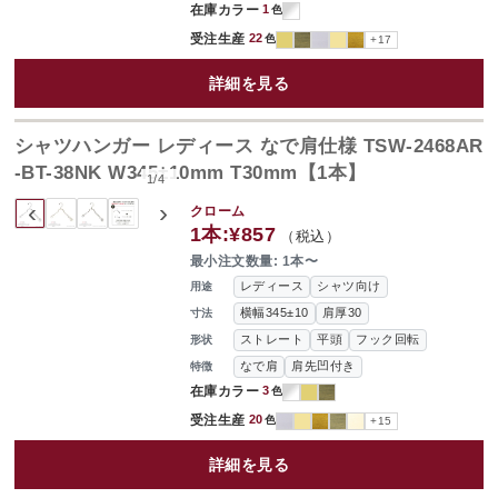
在庫カラー
1
色
受注生産
22
色
+17
詳細を見る
シャツハンガー レディース なで肩仕様 TSW-2468AR
-BT-38NK W345±10mm T30mm【1本】
1
/
4
‹
›
クローム
1本:
¥857
（税込）
最小注文数量: 1本〜
レディース
シャツ向け
用途
横幅345±10
肩厚30
寸法
ストレート
平頭
フック回転
形状
なで肩
肩先凹付き
特徴
在庫カラー
3
色
受注生産
20
色
+15
詳細を見る