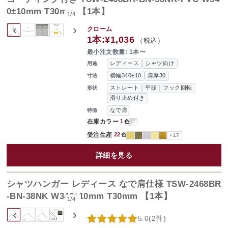
0±10mm T30mm 【1本】
1
/
4
‹
›
クローム
1本:
¥1,036
（税込）
最小注文数量: 1本〜
レディース
シャツ向け
用途
横幅340±10
肩厚30
寸法
ストレート
平頭
フック回転
形状
滑り止め付き
なで肩
特徴
在庫カラー
1
色
受注生産
22
色
+17
詳細を見る
シャツハンガー レディース なで肩仕様 TSW-2468BR
-BN-38NK W340±10mm T30mm 【1本】
1
/
4
‹
›
5.0
(
2件
)