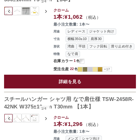
1
/
4
‹
›
クローム
1本:
¥1,062
（税込）
最小注文数量: 1本〜
レディース
ジャケット向け
用途
横幅350±10
肩厚30
寸法
湾曲
平頭
フック回転
滑り止め付き
形状
なで肩
特徴
在庫カラー
1
色
受注生産
22
色
+17
詳細を見る
スチールハンガー シャツ用 なで肩仕様 TSW-2458R-
42NK W375±10mm T30mm 【1本】
1
/
4
‹
›
クローム
1本:
¥1,296
（税込）
最小注文数量: 1本〜
メンズ
シャツ向け
用途