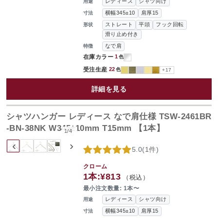
レディース
シャツ向け
用途
横幅345±10
肩厚15
寸法
ストレート
平頭
フック回転
形状
滑り止め付き
なで肩
特徴
在庫カラー
1
色
受注生産
22
色
+17
詳細を見る
シャツハンガー レディース なで肩仕様 TSW-2461BR
-BN-38NK W345±10mm T15mm 【1本】
1
/
4
‹
›
5.0
(
1件
)
クローム
1本:
¥813
（税込）
最小注文数量: 1本〜
レディース
シャツ向け
用途
横幅345±10
肩厚15
寸法