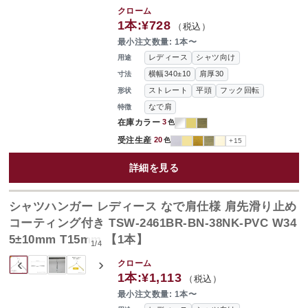
クローム
1本:
¥728
（税込）
最小注文数量: 1本〜
レディース
シャツ向け
用途
横幅340±10
肩厚30
寸法
ストレート
平頭
フック回転
形状
なで肩
特徴
在庫カラー
3
色
受注生産
20
色
+15
詳細を見る
シャツハンガー レディース なで肩仕様 肩先滑り止め
コーティング付き TSW-2461BR-BN-38NK-PVC W34
5±10mm T15mm 【1本】
1
/
4
‹
›
クローム
1本:
¥1,113
（税込）
最小注文数量: 1本〜