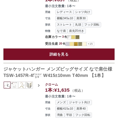
（税込）
最小注文数量: 1本〜
レディース
シャツ向け
用途
横幅345±10
肩厚30
寸法
ストレート
丸頭
フック回転
形状
なで肩
肩先凹付き
特徴
在庫カラー
3
色
受注生産
20
色
+15
詳細を見る
ジャケットハンガー メンズビッグサイズ なで肩仕様
TSW-1457R-45NK W415±10mm T40mm 【1本】
1
/
4
‹
›
クローム
1本:
¥1,635
（税込）
最小注文数量: 1本〜
メンズ
ジャケット向け
用途
横幅415±10
肩厚40
寸法
湾曲
平頭
フック回転
形状