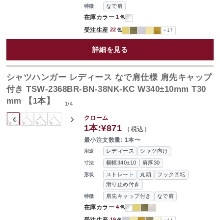
なで肩
特徴
在庫カラー
1
色
受注生産
22
色
+17
詳細を見る
シャツハンガー レディース なで肩仕様 肩先キャップ
付き TSW-2368BR-BN-38NK-KC W340±10mm T30
mm 【1本】
1
/
4
‹
›
クローム
1本:
¥871
（税込）
最小注文数量: 1本〜
レディース
シャツ向け
用途
横幅340±10
肩厚30
寸法
ストレート
丸頭
フック回転
形状
滑り止め付き
肩先キャップ付き
なで肩
特徴
在庫カラー
4
色
受注生産
19
色