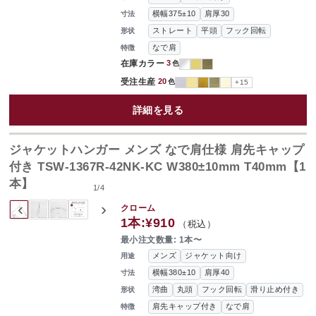
横幅375±10
肩厚30
寸法
ストレート
平頭
フック回転
形状
なで肩
特徴
在庫カラー
3
色
受注生産
20
色
+15
詳細を見る
ジャケットハンガー メンズ なで肩仕様 肩先キャップ
付き TSW-1367R-42NK-KC W380±10mm T40mm【1
本】
1
/
4
‹
›
クローム
1本:
¥910
（税込）
最小注文数量: 1本〜
メンズ
ジャケット向け
用途
横幅380±10
肩厚40
寸法
湾曲
丸頭
フック回転
滑り止め付き
形状
肩先キャップ付き
なで肩
特徴