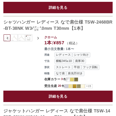
詳細を見る
シャツハンガー レディース なで肩仕様 TSW-2468BR
-BT-38NK W345±10mm T30mm【1本】
1
/
4
‹
›
クローム
1本:
¥857
（税込）
最小注文数量: 1本〜
レディース
シャツ向け
用途
横幅345±10
肩厚30
寸法
ストレート
平頭
フック回転
形状
なで肩
肩先凹付き
特徴
在庫カラー
3
色
受注生産
20
色
+15
詳細を見る
ジャケットハンガー レディース なで肩仕様 TSW-14