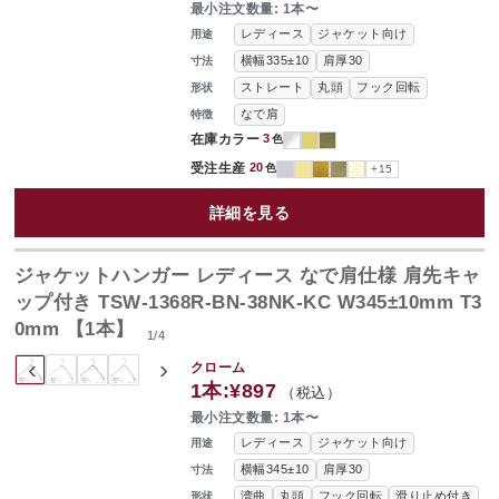
最小注文数量: 1本〜
レディース
ジャケット向け
用途
横幅335±10
肩厚30
寸法
ストレート
丸頭
フック回転
形状
なで肩
特徴
在庫カラー
3
色
受注生産
20
色
+15
詳細を見る
ジャケットハンガー レディース なで肩仕様 肩先キャ
ップ付き TSW-1368R-BN-38NK-KC W345±10mm T3
0mm 【1本】
1
/
4
‹
›
クローム
1本:
¥897
（税込）
最小注文数量: 1本〜
レディース
ジャケット向け
用途
横幅345±10
肩厚30
寸法
湾曲
丸頭
フック回転
滑り止め付き
形状