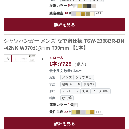
在庫カラー
5
色
受注生産
18
色
+13
詳細を見る
シャツハンガー メンズ なで肩仕様 TSW-2368BR-BN
-42NK W370±10mm T30mm 【1本】
1
/
4
‹
›
クローム
1本:
¥728
（税込）
最小注文数量: 1本〜
メンズ
シャツ向け
用途
横幅370±10
肩厚30
寸法
ストレート
丸頭
フック回転
形状
なで肩
特徴
在庫カラー
1
色
受注生産
22
色
+17
詳細を見る