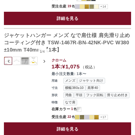
受注生産
19
色
+14
詳細を見る
ジャケットハンガー メンズ なで肩仕様 肩先滑り止め
コーティング付き TSW-1467R-BN-42NK-PVC W380
±10mm T40mm 【1本】
1
/
4
‹
›
クローム
1本:
¥1,075
（税込）
最小注文数量: 1本〜
メンズ
ジャケット向け
用途
横幅380±10
肩厚40
寸法
湾曲
平頭
フック回転
滑り止め付き
形状
なで肩
特徴
在庫カラー
1
色
受注生産
22
色
+17
詳細を見る