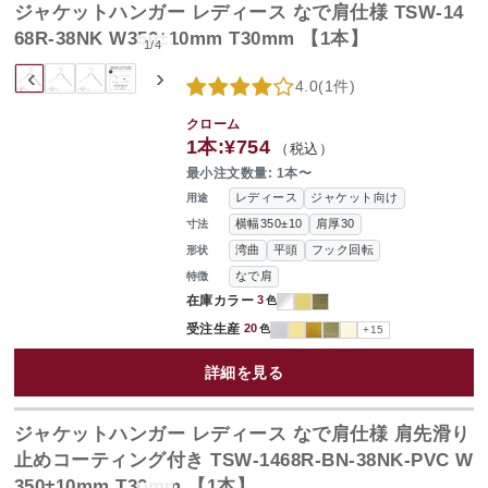
ジャケットハンガー レディース なで肩仕様 TSW-14
68R-38NK W350±10mm T30mm 【1本】
1
/
4
‹
›
4.0
(
1件
)
クローム
1本:
¥754
（税込）
最小注文数量: 1本〜
レディース
ジャケット向け
用途
横幅350±10
肩厚30
寸法
湾曲
平頭
フック回転
形状
なで肩
特徴
在庫カラー
3
色
受注生産
20
色
+15
詳細を見る
ジャケットハンガー レディース なで肩仕様 肩先滑り
止めコーティング付き TSW-1468R-BN-38NK-PVC W
350±10mm T30mm 【1本】