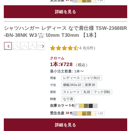
+14
詳細を見る
シャツハンガー レディース なで肩仕様 TSW-2368BR
-BN-38NK W340±10mm T30mm 【1本】
1
/
5
‹
›
4.8
(
6件
)
クローム
1本:
¥728
（税込）
最小注文数量: 1本〜
レディース
シャツ向け
用途
横幅340±10
肩厚30
寸法
ストレート
丸頭
フック回転
形状
なで肩
特徴
在庫カラー
5
色
受注生産
18
色
+13
詳細を見る