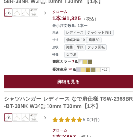
58R-38NK W340±10mm T30mm 【1本】
1
/
4
‹
›
クローム
1本:
¥1,325
（税込）
最小注文数量: 1本〜
レディース
ジャケット向け
用途
横幅340±10
肩厚30
寸法
湾曲
平頭
フック回転
形状
なで肩
特徴
在庫カラー
3
色
受注生産
20
色
+15
詳細を見る
シャツハンガー レディース なで肩仕様 TSW-2368BR
-BT-38NK W345±10mm T30mm【1本】
1
/
4
‹
›
5.0
(
1件
)
クローム
1本:
¥857