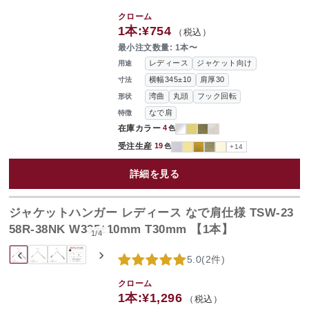
クローム
1本:
¥754
（税込）
最小注文数量: 1本〜
レディース
ジャケット向け
用途
横幅345±10
肩厚30
寸法
湾曲
丸頭
フック回転
形状
なで肩
特徴
在庫カラー
4
色
受注生産
19
色
+14
詳細を見る
ジャケットハンガー レディース なで肩仕様 TSW-23
58R-38NK W335±10mm T30mm 【1本】
1
/
4
‹
›
5.0
(
2件
)
クローム
1本:
¥1,296
（税込）