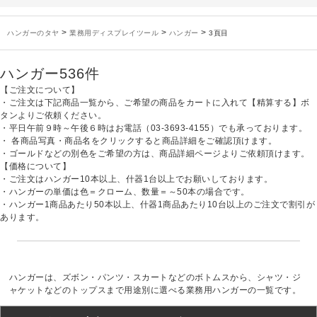
未分類
2024年12月19日
雑誌「GINZA」でタヤのハンガーを紹介していただきました
お知らせ
2024年12月12日
年末年始休業のお知らせ
>
>
>
ハンガーのタヤ
業務用ディスプレイツール
ハンガー
3頁目
お知らせ
2026年3月7日
スチール製ハンガー、およびディスプレイスタンド価格改定のお知らせ
お知らせ
2025年7月16日
プラスチック製ハンガー、及び木製ハンガーKシリーズ 価格改定のお知らせ
ハンガー
536件
お知らせ
2025年3月14日
木製ハンガーNシリーズ価格改定のお知らせ
【ご注文について】
未分類
2024年12月19日
雑誌「GINZA」でタヤのハンガーを紹介していただきました
・ご注文は下記商品一覧から、ご希望の商品をカートに入れて【精算する】ボ
タンよりご依頼ください。
お知らせ
2024年12月12日
年末年始休業のお知らせ
・平日午前９時～午後６時はお電話（03-3693-4155）でも承っております。
・ 各商品写真・商品名をクリックすると商品詳細をご確認頂けます。
・ゴールドなどの別色をご希望の方は、商品詳細ページよりご依頼頂けます。
【価格について】
・ご注文はハンガー10本以上、什器1台以上でお願いしております。
・ハンガーの単価は色＝クローム、数量＝～50本の場合です。
・ハンガー1商品あたり50本以上、什器1商品あたり10台以上のご注文で割引が
あります。
ハンガーは、ズボン・パンツ・スカートなどのボトムスから、シャツ・ジ
ャケットなどのトップスまで用途別に選べる業務用ハンガーの一覧です。