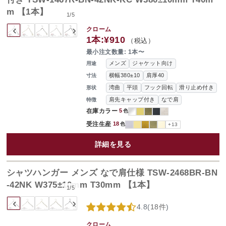
m 【1本】
1
/
5
‹
›
クローム
1本:
¥910
（税込）
最小注文数量: 1本〜
メンズ
ジャケット向け
用途
横幅380±10
肩厚40
寸法
湾曲
平頭
フック回転
滑り止め付き
形状
肩先キャップ付き
なで肩
特徴
在庫カラー
5
色
受注生産
18
色
+13
詳細を見る
シャツハンガー メンズ なで肩仕様 TSW-2468BR-BN
-42NK W375±10mm T30mm 【1本】
1
/
5
‹
›
4.8
(
18件
)
クローム