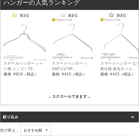
ハンガーの人気ランキング
第
1
位
第
2
位
第
3
位
スチールハンガー シャ
スマートハンガー ｜
スマートハンガー な
ツ用 メンズ｜TS...
SMT-2179F-...
肩仕様 肩先すべり...
価格: ¥618
（税込）
価格: ¥425
（税込）
価格: ¥425
（税込）
絞り込み
並び替え：