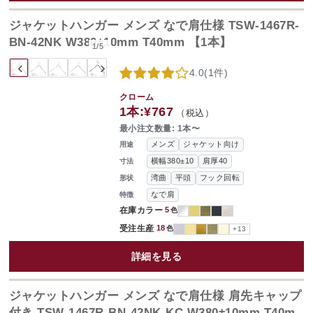
ジャケットハンガー メンズ なで肩仕様 TSW-1467R-
BN-42NK W380±10mm T40mm 【1本】
1
/
5
‹
›
4.0
(
1件
)
クローム
1本:
¥767
（税込）
最小注文数量: 1本〜
メンズ
ジャケット向け
用途
横幅380±10
肩厚40
寸法
湾曲
平頭
フック回転
形状
なで肩
特徴
在庫カラー
5
色
受注生産
18
色
+13
詳細を見る
ジャケットハンガー メンズ なで肩仕様 肩先キャップ
付き TSW-1467R-BN-42NK-KC W380±10mm T40m