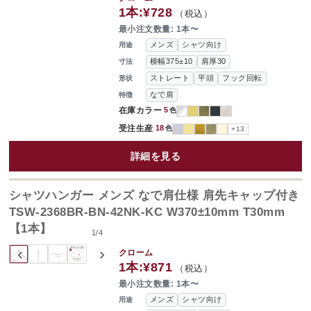
1本:
¥728
（税込）
最小注文数量: 1本〜
メンズ
シャツ向け
用途
横幅375±10
肩厚30
寸法
ストレート
平頭
フック回転
形状
なで肩
特徴
在庫カラー
5
色
受注生産
18
色
+13
詳細を見る
シャツハンガー メンズ なで肩仕様 肩先キャップ付き
TSW-2368BR-BN-42NK-KC W370±10mm T30mm
【1本】
1
/
4
‹
›
クローム
1本:
¥871
（税込）
最小注文数量: 1本〜
メンズ
シャツ向け
用途