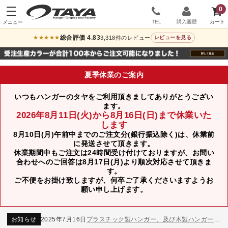
0
TEL
購入履歴
総合評価 4.83
3,318件のレビュー
★★★★★
レビューを見る
夏季休業のご案内
いつもハンガーのタヤをご利用頂きましてありがとうござい
ます。
2026年8月11日(火)から8月16日(日)まで休業いた
します
8月10日(月)午前中までのご注文分(銀行振込除く)は、休業前
に発送させて頂きます。
休業期間中もご注文は24時間受け付けておりますが、お問い
合わせへのご回答は8月17日(月)より順次対応させて頂きま
す。
ご不便をお掛け致しますが、何卒ご了承くださいますようお
お知らせ
2024年12月12日
年末年始休業のお知らせ
願い申し上げます。
お知らせ
2026年3月7日
スチール製ハンガー、およびディスプレイスタンド価格改定のお知らせ
お知らせ
2025年7月16日
プラスチック製ハンガー、及び木製ハンガーKシリーズ 価格改定のお知らせ
お知らせ
2025年3月14日
木製ハンガーNシリーズ価格改定のお知らせ