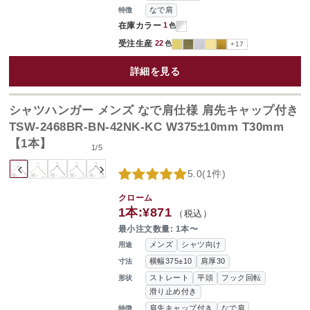
なで肩
特徴
在庫カラー
1
色
受注生産
22
色
+17
詳細を見る
シャツハンガー メンズ なで肩仕様 肩先キャップ付き
TSW-2468BR-BN-42NK-KC W375±10mm T30mm
【1本】
1
/
5
‹
›
5.0
(
1件
)
クローム
1本:
¥871
（税込）
最小注文数量: 1本〜
メンズ
シャツ向け
用途
横幅375±10
肩厚30
寸法
ストレート
平頭
フック回転
形状
滑り止め付き
肩先キャップ付き
なで肩
特徴