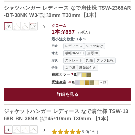
シャツハンガー レディース なで肩仕様 TSW-2368AR
-BT-38NK W345±10mm T30mm【1本】
1
/
4
‹
›
クローム
1本:
¥857
（税込）
最小注文数量: 1本〜
レディース
シャツ向け
用途
横幅345±10
肩厚30
寸法
ストレート
丸頭
フック回転
形状
なで肩
肩先凹付き
特徴
在庫カラー
3
色
受注生産
20
色
+15
詳細を見る
ジャケットハンガー レディース なで肩仕様 TSW-13
68R-BN-38NK W345±10mm T30mm 【1本】
1
/
4
‹
›
5.0
(
1件
)