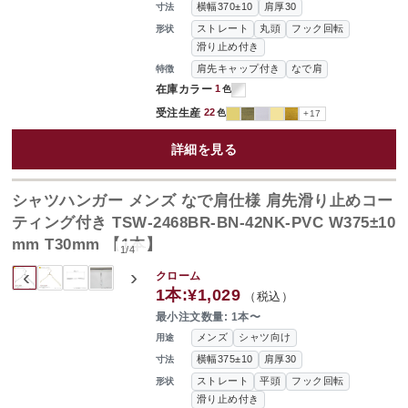
横幅370±10
肩厚30
寸法
ストレート
丸頭
フック回転
形状
滑り止め付き
肩先キャップ付き
なで肩
特徴
在庫カラー
1
色
受注生産
22
色
+17
詳細を見る
シャツハンガー メンズ なで肩仕様 肩先滑り止めコー
ティング付き TSW-2468BR-BN-42NK-PVC W375±10
mm T30mm 【1本】
1
/
4
‹
›
クローム
1本:
¥1,029
（税込）
最小注文数量: 1本〜
メンズ
シャツ向け
用途
横幅375±10
肩厚30
寸法
ストレート
平頭
フック回転
形状
滑り止め付き