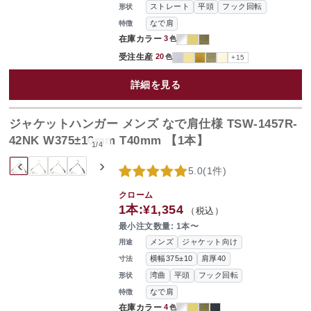
ストレート
平頭
フック回転
形状
なで肩
特徴
在庫カラー
3
色
受注生産
20
色
+15
詳細を見る
ジャケットハンガー メンズ なで肩仕様 TSW-1457R-
42NK W375±10mm T40mm 【1本】
1
/
4
‹
›
5.0
(
1件
)
クローム
1本:
¥1,354
（税込）
最小注文数量: 1本〜
メンズ
ジャケット向け
用途
横幅375±10
肩厚40
寸法
湾曲
平頭
フック回転
形状
なで肩
特徴
在庫カラー
4
色