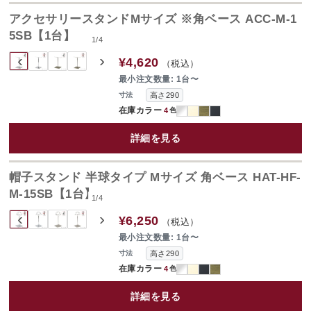
アクセサリースタンドMサイズ ※角ベース ACC-M-1
5SB【1台】
1
/
4
‹
›
¥4,620
（税込）
最小注文数量: 1台〜
高さ290
寸法
在庫カラー
4
色
詳細を見る
帽子スタンド 半球タイプ Mサイズ 角ベース HAT-HF-
M-15SB【1台】
1
/
4
‹
›
¥6,250
（税込）
最小注文数量: 1台〜
高さ290
寸法
在庫カラー
4
色
詳細を見る