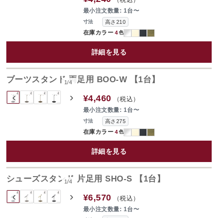
最小注文数量: 1台〜
高さ210
寸法
在庫カラー
4
色
詳細を見る
ブーツスタンド 両足用 BOO-W 【1台】
1
/
4
‹
›
¥4,460
（税込）
最小注文数量: 1台〜
高さ275
寸法
在庫カラー
4
色
詳細を見る
シューズスタンド 片足用 SHO-S 【1台】
1
/
4
‹
›
¥6,570
（税込）
最小注文数量: 1台〜