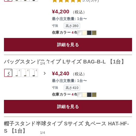
¥4,200
（税込）
最小注文数量: 1台〜
高さ280
寸法
在庫カラー
4
色
詳細を見る
バッグスタンドBタイプ Lサイズ BAG-B-L 【1台】
1
/
4
‹
›
¥4,240
（税込）
最小注文数量: 1台〜
高さ410
寸法
在庫カラー
4
色
詳細を見る
帽子スタンド半球タイプ Sサイズ 丸ベース HAT-HF-
S 【1台】
1
/
4