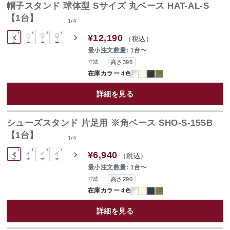
帽子スタンド 球体型 Sサイズ 丸ベース HAT-AL-S
【1台】
1
/
4
‹
›
¥12,190
（税込）
最小注文数量: 1台〜
高さ395
寸法
在庫カラー
4
色
詳細を見る
シューズスタンド 片足用 ※角ベース SHO-S-15SB
【1台】
1
/
4
‹
›
¥6,940
（税込）
最小注文数量: 1台〜
高さ290
寸法
在庫カラー
4
色
詳細を見る