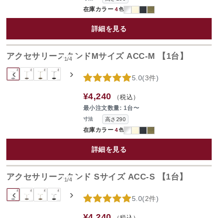
在庫カラー
4
色
詳細を見る
アクセサリースタンドMサイズ ACC-M 【1台】
1
/
4
‹
›
5.0
(
3件
)
¥4,240
（税込）
最小注文数量: 1台〜
高さ290
寸法
在庫カラー
4
色
詳細を見る
アクセサリースタンド Sサイズ ACC-S 【1台】
1
/
4
‹
›
5.0
(
2件
)
¥4,240
（税込）