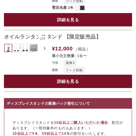
フック回転
形状
受注生産
2
色
詳細を見る
オイルランタンスタンド 【限定販売品】
1
/
4
‹
›
¥12,000
（税込）
最小注文数量: 1台〜
肩厚3
寸法
フック回転
形状
詳細を見る
ディスプレイスタンドの業務パック割引について
ディスプレイスタンドを
10台以上ご購入いただいた場合
、割引が
あります。（一部対象外のものもあります。）
10台以上
で
5％
、
50台以上
で
14％
の割引をいたします。