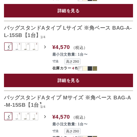
詳細を見る
バッグスタンドAタイプ Lサイズ ※角ベース BAG-A-
L-15SB【1台】
1
/
4
‹
›
¥4,570
（税込）
最小注文数量: 1台〜
高さ290
寸法
在庫カラー
4
色
詳細を見る
バッグスタンドAタイプ Mサイズ ※角ベース BAG-A
-M-15SB【1台】
1
/
4
‹
›
¥4,570
（税込）
最小注文数量: 1台〜
高さ290
寸法