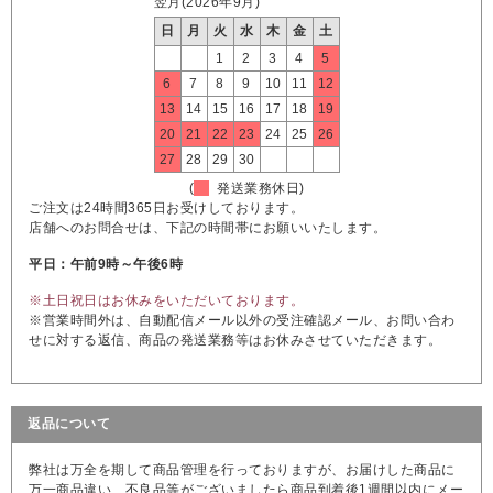
翌月(2026年9月)
日
月
火
水
木
金
土
1
2
3
4
5
6
7
8
9
10
11
12
13
14
15
16
17
18
19
20
21
22
23
24
25
26
27
28
29
30
(
発送業務休日)
ご注文は24時間365日お受けしております。
店舗へのお問合せは、下記の時間帯にお願いいたします。
平日：午前9時～午後6時
※土日祝日はお休みをいただいております。
※営業時間外は、自動配信メール以外の受注確認メール、お問い合わ
せに対する返信、商品の発送業務等はお休みさせていただきます。
返品について
弊社は万全を期して商品管理を行っておりますが、お届けした商品に
万一商品違い、不良品等がございましたら商品到着後1週間以内にメー