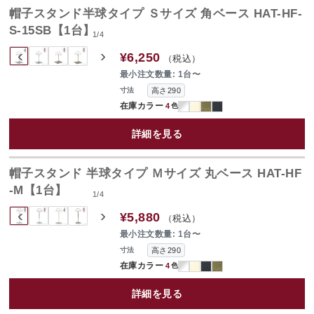
帽子スタンド半球タイプ Ｓサイズ 角ベース HAT-HF-
S-15SB【1台】
1
/
4
‹
›
¥6,250
（税込）
最小注文数量: 1台〜
高さ290
寸法
在庫カラー
4
色
詳細を見る
帽子スタンド 半球タイプ Ｍサイズ 丸ベース HAT-HF
-M【1台】
1
/
4
‹
›
¥5,880
（税込）
最小注文数量: 1台〜
高さ290
寸法
在庫カラー
4
色
詳細を見る