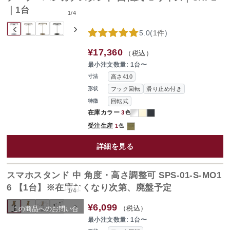
｜1台
1
/
4
‹
›
5.0
(
1件
)
¥17,360
（税込）
最小注文数量: 1台〜
高さ410
寸法
フック回転
滑り止め付き
形状
回転式
特徴
在庫カラー
3
色
受注生産
1
色
詳細を見る
スマホスタンド 中 角度・高さ調整可 SPS-01-S-MO1
6 【1台】※在庫なくなり次第、廃盤予定
1
/
4
SOLD OUT
‹
›
¥6,099
（税込）
この商品へのお問い合
わせ
最小注文数量: 1台〜