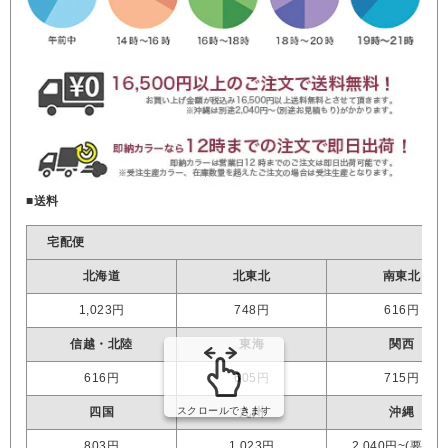
■送料
宅配便
北海道
北東北
南東北
1,023円
748円
616円
信越・北陸
東海
関西
616円
605円
715円
四国
九州
沖縄
803円
1,023円
2,040円~(要見積