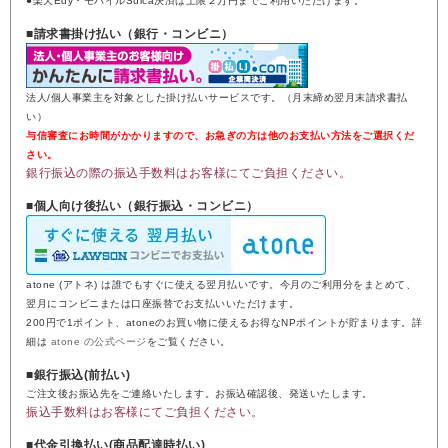
●楽天Edy・モバイルSuica決済は上限２万円までご利用いただけます。
■請求書掛け払い（銀行・コンビニ）
法人/個人事業主を対象とした掛け払いサービスです。（月末締め翌月末請求書払
い）
与信審査にお時間がかかりますので、お急ぎの方は他のお支払い方法をご選択くだ
さい。
銀行振込の際の振込手数料はお客様にてご負担ください。
■個人向け後払い（銀行振込・コンビニ）
atone (アトネ) は誰でもすぐに使える翌月払いです。今月のご利用分をまとめて、
翌月にコンビニまたは口座振替でお支払いいただけます。
200円で1ポイント、atoneのお買い物に使えるお得なNPポイントが貯まります。詳
細は
atone の公式ページ
をご覧ください。
■銀行振込(前払い)
ご注文後お振込先をご連絡いたします。お振込確認後、発送いたします。
振込手数料はお客様にてご負担ください。
■代金引換払い(商品配達時払い)