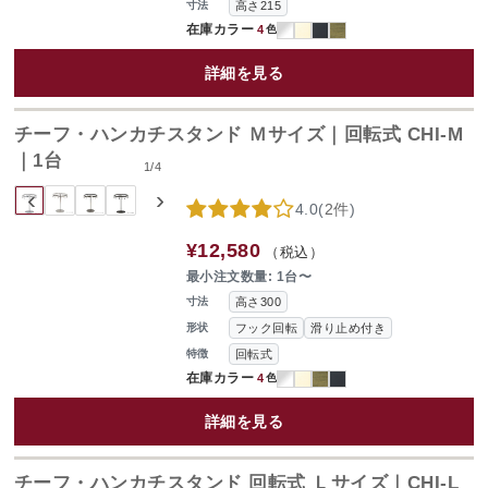
高さ215
寸法
在庫カラー
4
色
詳細を見る
チーフ・ハンカチスタンド Ｍサイズ｜回転式 CHI-M
｜1台
1
/
4
‹
›
4.0
(
2件
)
¥12,580
（税込）
最小注文数量: 1台〜
高さ300
寸法
フック回転
滑り止め付き
形状
回転式
特徴
在庫カラー
4
色
詳細を見る
チーフ・ハンカチスタンド 回転式 Ｌサイズ｜CHI-L