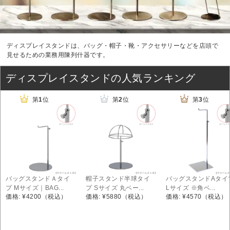
ディスプレイスタンドは、バッグ・帽子・靴・アクセサリーなどを店頭で
見せるための業務用陳列什器です。
ディスプレイスタンドの人気ランキング
第
1
位
第
2
位
第
3
位
バッグスタンドＡタイ
帽子スタンド半球タイ
バッグスタンドAタイ
プ Mサイズ｜BAG...
プ Sサイズ 丸ベー...
Lサイズ ※角ベ...
価格: ¥4200
（税込）
価格: ¥5880
（税込）
価格: ¥4570
（税込）