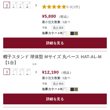
‹
›
5.0
(
1件
)
¥5,880
（税込）
最小注文数量: 1台〜
高さ265
寸法
在庫カラー
4
色
詳細を見る
帽子スタンド 球体型 Mサイズ 丸ベース HAT-AL-M
【1台】
1
/
4
‹
›
¥12,190
（税込）
最小注文数量: 1台〜
高さ450
寸法
在庫カラー
4
色
詳細を見る