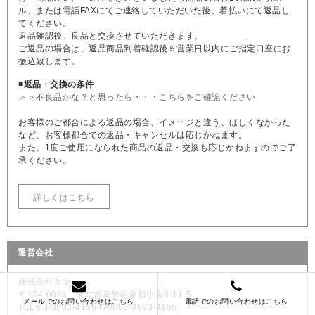
ル、または電話FAXにてご連絡していただいた後、着払いにて返品し
てください。
返品確認後、良品と交換させていただきます。
ご返品の場合は、返品商品到着確認後５営業日以内にご指定口座にお
振込致します。
■返品・交換の条件
＞＞不良品かな？と思ったら・・・こちらをご確認ください
お客様のご都合による返品の場合、イメージと違う、ほしくなかった
など、お客様都合での返品・キャンセルは応じかねます。
また、1度ご使用になられた商品の返品・交換も応じかねますのでご了
承ください。
詳しくはこちら
運営会社
株式会社タヤ
〒124-0023 東京都葛飾区東新小岩8-11-5
メールでのお問い合わせはこちら
電話でのお問い合わせはこちら
TEL:03-3693-4155 FAX:03-3693-4156