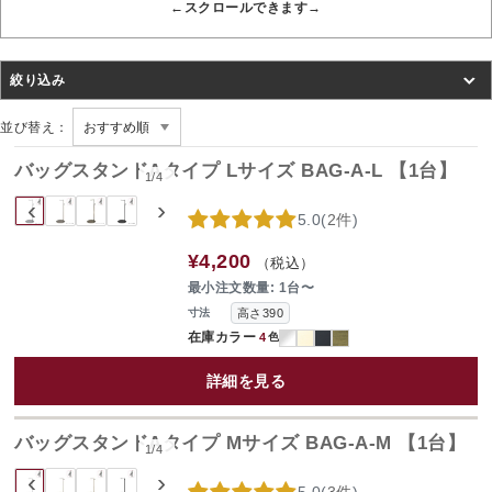
絞り込み
並び替え：
バッグスタンドAタイプ Lサイズ BAG-A-L 【1台】
1
/
4
‹
›
5.0
(
2件
)
¥4,200
（税込）
最小注文数量: 1台〜
高さ390
寸法
在庫カラー
4
色
詳細を見る
バッグスタンドAタイプ Mサイズ BAG-A-M 【1台】
1
/
4
‹
›
5.0
(
3件
)