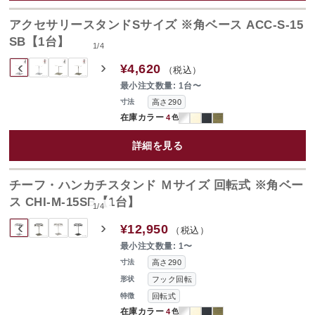
アクセサリースタンドSサイズ ※角ベース ACC-S-15
SB【1台】
1
/
4
‹
›
¥4,620
（税込）
最小注文数量: 1台〜
高さ290
寸法
在庫カラー
4
色
詳細を見る
チーフ・ハンカチスタンド Ｍサイズ 回転式 ※角ベー
ス CHI-M-15SB【1台】
1
/
4
‹
›
¥12,950
（税込）
最小注文数量: 1〜
高さ290
寸法
フック回転
形状
回転式
特徴
在庫カラー
4
色