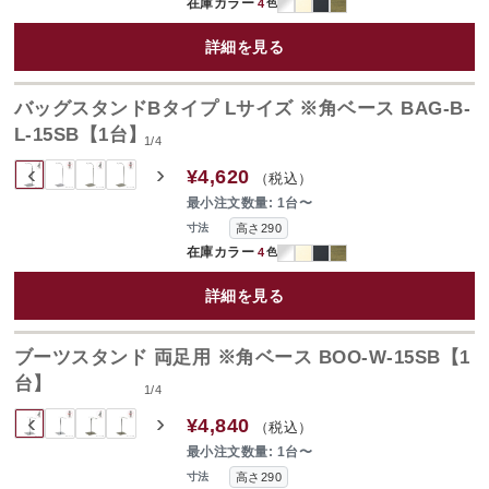
在庫カラー
4
色
詳細を見る
バッグスタンドBタイプ Lサイズ ※角ベース BAG-B-
L-15SB【1台】
1
/
4
‹
›
¥4,620
（税込）
最小注文数量: 1台〜
高さ290
寸法
在庫カラー
4
色
詳細を見る
ブーツスタンド 両足用 ※角ベース BOO-W-15SB【1
台】
1
/
4
‹
›
¥4,840
（税込）
最小注文数量: 1台〜
高さ290
寸法