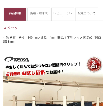
商品情報
価格・在庫表
レビュー（ 12
配送について
）
スペック
寸法 横幅：横幅：300mm／線径：4mm 形状:Ｔ字型 フック:固定式／開口
部38mm