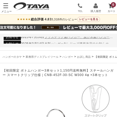
0
TEL
購入履歴
総合評価 4.83
3,318件のレビュー
★★★★★
レビューを見る
お知らせ
2024年12月12日
年末年始休業のお知らせ
お知らせ
2026年3月7日
スチール製ハンガー、およびディスプレイスタンド価格改定のお知らせ
お知らせ
2025年7月16日
プラスチック製ハンガー、及び木製ハンガーKシリーズ 価格改定のお知らせ
お知らせ
2025年3月14日
木製ハンガーNシリーズ価格改定のお知らせ
未分類
2024年12月19日
雑誌「GINZA」でタヤのハンガーを紹介していただきました
お知らせ
2024年12月12日
年末年始休業のお知らせ
>
>
>
>
ハンガーのタヤ
業務用ディスプレイツール
ハンガー
お試し商品
【初回限定 ボトムハ
お知らせ
2026年3月7日
スチール製ハンガー、およびディスプレイスタンド価格改定のお知らせ
お知らせ
2025年7月16日
プラスチック製ハンガー、及び木製ハンガーKシリーズ 価格改定のお知らせ
【初回限定 ボトムハンガー3本セット1,150円送料無料】スチールハンガ
お知らせ
2025年3月14日
木製ハンガーNシリーズ価格改定のお知らせ
ー スマートクリップ仕様｜CNB-452F-30-SC W300 4φ ×3本セット
未分類
2024年12月19日
雑誌「GINZA」でタヤのハンガーを紹介していただきました
お知らせ
2024年12月12日
年末年始休業のお知らせ