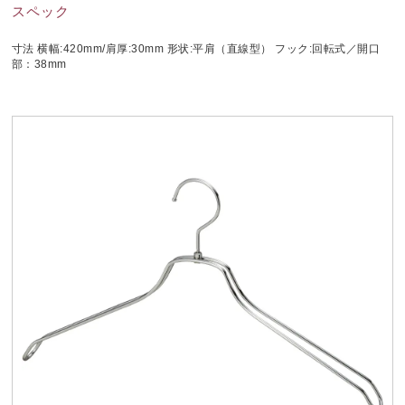
スペック
寸法 横幅:420mm/肩厚:30mm 形状:平肩（直線型） フック:回転式／開口
部：38mm