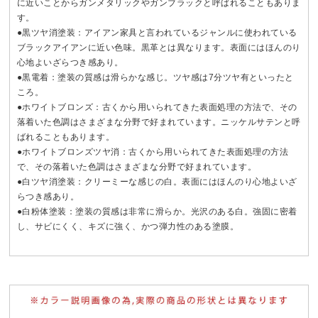
に近いことからガンメタリックやガンブラックと呼ばれることもありま
す。
●黒ツヤ消塗装：アイアン家具と言われているジャンルに使われている
ブラックアイアンに近い色味。黒革とは異なります。表面にはほんのり
心地よいざらつき感あり。
●黒電着：塗装の質感は滑らかな感じ。ツヤ感は7分ツヤ有といったと
ころ。
●ホワイトブロンズ：古くから用いられてきた表面処理の方法で、その
落着いた色調はさまざまな分野で好まれています。ニッケルサテンと呼
ばれることもあります。
●ホワイトブロンズツヤ消：古くから用いられてきた表面処理の方法
で、その落着いた色調はさまざまな分野で好まれています。
●白ツヤ消塗装：クリーミーな感じの白。表面にはほんのり心地よいざ
らつき感あり。
●白粉体塗装：塗装の質感は非常に滑らか。光沢のある白。強固に密着
し、サビにくく、キズに強く、かつ弾力性のある塗膜。