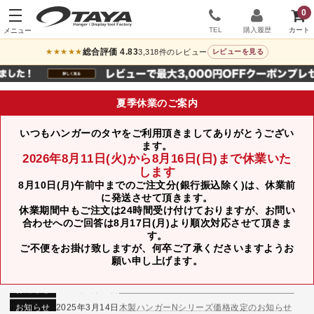
0
TEL
購入履歴
総合評価 4.83
3,318件のレビュー
★★★★★
レビューを見る
夏季休業のご案内
いつもハンガーのタヤをご利用頂きましてありがとうござい
ます。
2026年8月11日(火)から8月16日(日)まで休業いた
します
8月10日(月)午前中までのご注文分(銀行振込除く)は、休業前
に発送させて頂きます。
休業期間中もご注文は24時間受け付けておりますが、お問い
合わせへのご回答は8月17日(月)より順次対応させて頂きま
す。
ご不便をお掛け致しますが、何卒ご了承くださいますようお
お知らせ
2024年12月12日
年末年始休業のお知らせ
願い申し上げます。
お知らせ
2026年3月7日
スチール製ハンガー、およびディスプレイスタンド価格改定のお知らせ
お知らせ
2025年7月16日
プラスチック製ハンガー、及び木製ハンガーKシリーズ 価格改定のお知らせ
お知らせ
2025年3月14日
木製ハンガーNシリーズ価格改定のお知らせ