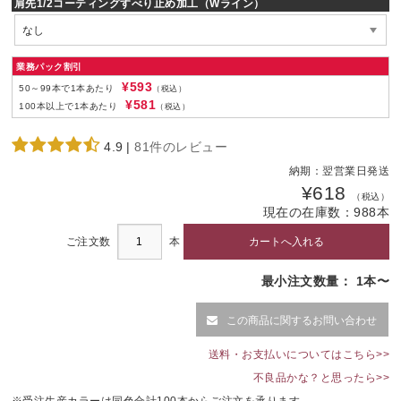
肩先1/2コーティングすべり止め加工（Wライン）
業務パック割引
¥593
50～99本で1本あたり
（税込）
¥581
100本以上で1本あたり
（税込）
4.9
|
81件のレビュー
納期：
翌営業日発送
¥618
（税込）
現在の在庫数：
988
本
ご注文数
本
最小注文数量： 1本〜
この商品に関するお問い合わせ
送料・お支払いについてはこちら>>
不良品かな？と思ったら>>