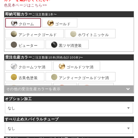
色見本ページはこちら>>
即納可能カラー
ご注文数量1本〜
クローム
ゴールド
アンティークゴールド
ホワイトニッケル
ピューター
黒ツヤ消塗装
受注生産カラー
ご注文数量10本(同色合計100本)〜
クロームツヤ消
ゴールドツヤ消
古美色塗装
アンティークゴールドツヤ消
ニッケルツヤ消
銅
銅ツヤ消
オプション加工
銅ブロンズ
銅ブロンズツヤ消
ピューターツヤ消
黒ニッケル
黒ニッケルツヤ消
黒電着
すべり止めスパイラルチューブ
ホワイトブロンズ
ホワイトブロンズツヤ消
白粉体塗装
白ツヤ消塗装