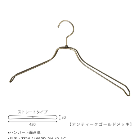
●ハンガー正面画像
●型番：TSW-2468BR-BN-42-AG