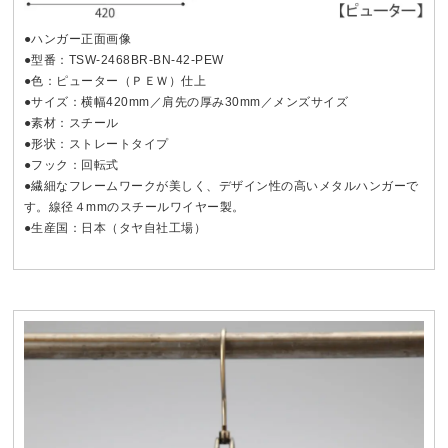
●ハンガー正面画像
●型番：TSW-2468BR-BN-42-PEW
●色：ピューター（ＰＥＷ）仕上
●サイズ：横幅420mm／肩先の厚み30mm／メンズサイズ
●素材：スチール
●形状：ストレートタイプ
●フック：回転式
●繊細なフレームワークが美しく、デザイン性の高いメタルハンガーで
す。線径４mmのスチールワイヤー製。
●生産国：日本（タヤ自社工場）