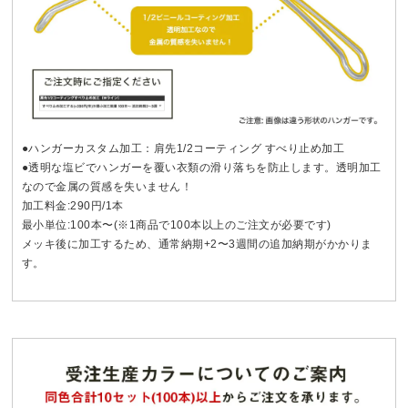
●ハンガーカスタム加工：肩先1/2コーティング すべり止め加工
●透明な塩ビでハンガーを覆い衣類の滑り落ちを防止します。透明加工
なので金属の質感を失いません！
加工料金:290円/1本
最小単位:100本〜(※1商品で100本以上のご注文が必要です)
メッキ後に加工するため、通常納期+2〜3週間の追加納期がかかりま
す。