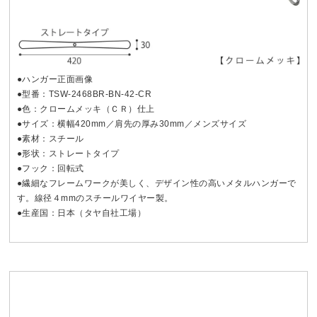
●ハンガー正面画像
●型番：TSW-2468BR-BN-42-CR
●色：クロームメッキ（ＣＲ）仕上
●サイズ：横幅420mm／肩先の厚み30mm／メンズサイズ
●素材：スチール
●形状：ストレートタイプ
●フック：回転式
●繊細なフレームワークが美しく、デザイン性の高いメタルハンガーで
す。線径４mmのスチールワイヤー製。
●生産国：日本（タヤ自社工場）