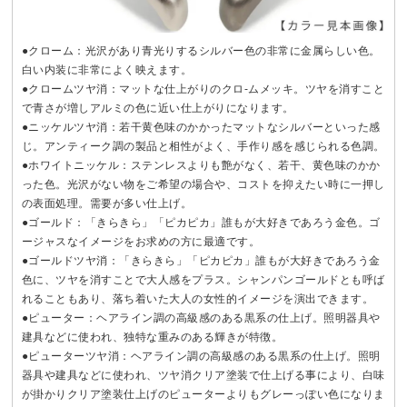
●クローム：光沢があり青光りするシルバー色の非常に金属らしい色。
白い内装に非常によく映えます。
●クロームツヤ消：マットな仕上がりのクロ-ムメッキ。ツヤを消すこと
で青さが増しアルミの色に近い仕上がりになります。
●ニッケルツヤ消：若干黄色味のかかったマットなシルバーといった感
じ。アンティーク調の製品と相性がよく、手作り感を感じられる色調。
●ホワイトニッケル：ステンレスよりも艶がなく、若干、黄色味のかか
った色。光沢がない物をご希望の場合や、コストを抑えたい時に一押し
の表面処理。需要が多い仕上げ。
●ゴールド：「きらきら」「ピカピカ」誰もが大好きであろう金色。ゴ
ージャスなイメージをお求めの方に最適です。
●ゴールドツヤ消：「きらきら」「ピカピカ」誰もが大好きであろう金
色に、ツヤを消すことで大人感をプラス。シャンパンゴールドとも呼ば
れることもあり、落ち着いた大人の女性的イメージを演出できます。
●ピューター：ヘアライン調の高級感のある黒系の仕上げ。照明器具や
建具などに使われ、独特な重みのある輝きが特徴。
●ピューターツヤ消：ヘアライン調の高級感のある黒系の仕上げ。照明
器具や建具などに使われ、ツヤ消クリア塗装で仕上げる事により、白味
が掛かりクリア塗装仕上げのピューターよりもグレーっぽい色になりま