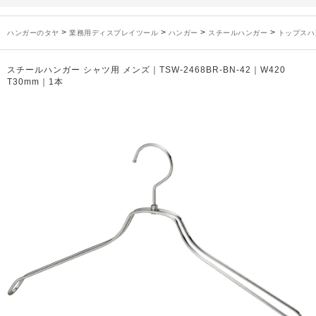
未分類
2024年12月19日
雑誌「GINZA」でタヤのハンガーを紹介していただきました
お知らせ
2024年12月12日
年末年始休業のお知らせ
>
>
>
>
ハンガーのタヤ
業務用ディスプレイツール
ハンガー
スチールハンガー
トップスハ
お知らせ
2026年3月7日
スチール製ハンガー、およびディスプレイスタンド価格改定のお知らせ
お知らせ
2025年7月16日
プラスチック製ハンガー、及び木製ハンガーKシリーズ 価格改定のお知らせ
スチールハンガー シャツ用 メンズ｜TSW-2468BR-BN-42｜W420
お知らせ
2025年3月14日
木製ハンガーNシリーズ価格改定のお知らせ
T30mm｜1本
未分類
2024年12月19日
雑誌「GINZA」でタヤのハンガーを紹介していただきました
お知らせ
2024年12月12日
年末年始休業のお知らせ