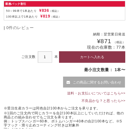
ホワイトニッケル
ニッケルツヤ消
銅
業務パック割引
¥836
50～99本で1本あたり
（税込）
銅ツヤ消
銅ブロンズ
¥819
100本以上で1本あたり
（税込）
銅ブロンズツヤ消
ピューター
|
0件のレビュー
ピューターツヤ消
黒ニッケル
納期：
翌営業日発送
黒ニッケルツヤ消
黒電着
¥871
（税込）
現在の在庫数：
77
本
黒ツヤ消塗装
ホワイトブロンズ
ご注文数
本
ホワイトブロンズツヤ消
白粉体塗装
白ツヤ消塗装
最小注文数量： 1本〜
この商品に関するお問い合わせ
送料・お支払いについてはこちら>>
不良品かな？と思ったら>>
※受注生産カラーは同色合計100本からご注文を承ります。
※1回のご注文内で同じカラーを合計100本以上にしていただければ、他の
商品との組み合わせでもご注文を承ります。
例：トップスハンガー60本、ボトムハンガー40本の合計100本など。※S
字フック・滑り止めコーティング付きは対象外