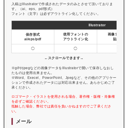
入稿はIllustratorで作成されたデータのみとさせて頂いておりま
す。（ai、eps、pdf形式）
フォント（文字）は必ずアウトライン化してください。
Illustrator
使用フォントの
画像データ
保存形式
ai/eps/pdf
アウトライン化
貼付け
◯
◯
×
※gifやjpegなどの画像データをIllustratorで開いて保存しなおし
たものは使用出来ません。
※Word、Execel、PoworPoint、Jpegなど、その他のアプリケー
ションで作成されたデータには対応出来ません。あらかじめご了
承ください。
ロゴマーク・イラストを使用される場合、著作権・版権・肖像権
を必ずご確認ください。
抵触した場合、弊社では責任を負いかねますのでご了承くださ
い。
メール