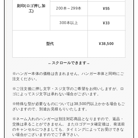
刻印(ロゴ押し加
200本～299本
¥55
工)
納
300本以上
¥33
型代
¥38,500
※ハンガー本体の価格は含まれません。ハンガー本体と同時にご
注文ください。
※ご注文後に押し文字・スジ文字のご希望をお伺いしますが、ロ
ゴによってスジ文字は承れない場合がございます。
※特殊な型が必要なものについては38,500円以上かかる場合もご
ざいますので、別途お見積もりいたします。
※ネーム入れのハンガーは別注対応商品となりますので、返品・
交換は承ることができません。 またロゴデータ確定後は、発送前
のキャンセルにつきましても、タイミングによってお受けできな
い場合がございますのでご了承下さい。