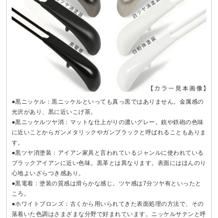
●黒ニッケル：黒ニッケルといっても真っ黒ではありません。金属感の
光沢があり、黒に近いこげ茶。
●黒ニッケルツヤ消：マットな仕上がりの濃いグレー。銃や鉄砲の色味
に近いことからガンメタリックやガンブラックと呼ばれることもありま
す。
●黒ツヤ消塗装：アイアン家具と言われているジャンルに使われている
ブラックアイアンに近い色味。黒革とは異なります。表面にはほんのり
心地よいざらつき感あり。
●黒電着：塗装の質感は滑らかな感じ。ツヤ感は7分ツヤ有といったと
ころ。
●ホワイトブロンズ：古くから用いられてきた表面処理の方法で、その
落着いた色調はさまざまな分野で好まれています。ニッケルサテンと呼