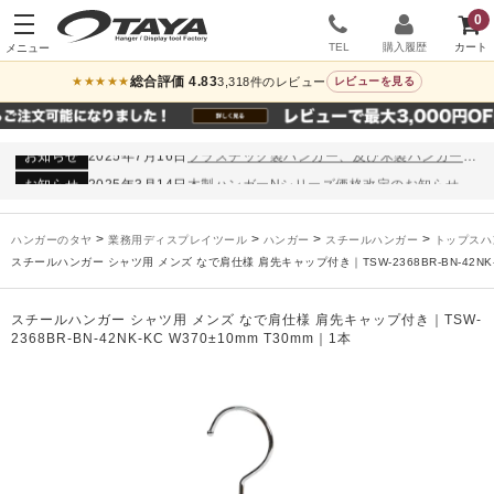
0
TEL
購入履歴
総合評価 4.83
3,318件のレビュー
★★★★★
レビューを見る
お知らせ
2024年12月12日
年末年始休業のお知らせ
お知らせ
2026年3月7日
スチール製ハンガー、およびディスプレイスタンド価格改定のお知らせ
お知らせ
2025年7月16日
プラスチック製ハンガー、及び木製ハンガーKシリーズ 価格改定のお知らせ
お知らせ
2025年3月14日
木製ハンガーNシリーズ価格改定のお知らせ
未分類
2024年12月19日
雑誌「GINZA」でタヤのハンガーを紹介していただきました
お知らせ
2024年12月12日
年末年始休業のお知らせ
>
>
>
>
ハンガーのタヤ
業務用ディスプレイツール
ハンガー
スチールハンガー
トップスハ
お知らせ
2026年3月7日
スチール製ハンガー、およびディスプレイスタンド価格改定のお知らせ
スチールハンガー シャツ用 メンズ なで肩仕様 肩先キャップ付き｜TSW-2368BR-BN-42NK-KC
お知らせ
2025年7月16日
プラスチック製ハンガー、及び木製ハンガーKシリーズ 価格改定のお知らせ
お知らせ
2025年3月14日
木製ハンガーNシリーズ価格改定のお知らせ
スチールハンガー シャツ用 メンズ なで肩仕様 肩先キャップ付き｜TSW-
2368BR-BN-42NK-KC W370±10mm T30mm｜1本
未分類
2024年12月19日
雑誌「GINZA」でタヤのハンガーを紹介していただきました
お知らせ
2024年12月12日
年末年始休業のお知らせ