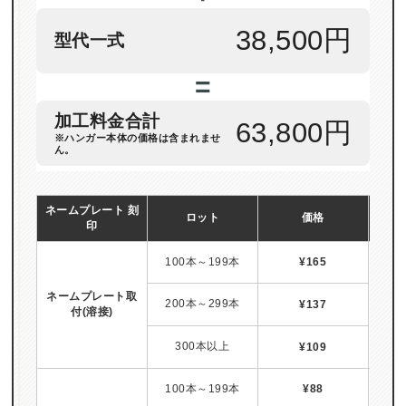
38,500円
型代一式
=
加工料金合計
63,800円
※ハンガー本体の価格は含まれませ
ん。
ネームプレート 刻
ロット
価格
印
100本～199本
¥165
ネームプレート取
200本～299本
¥137
付(溶接)
納
300本以上
¥109
100本～199本
¥88