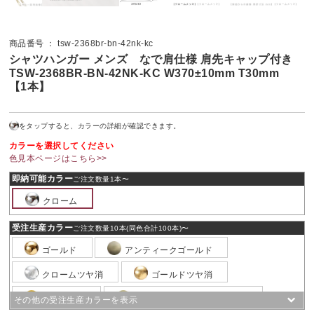
商品番号 ： tsw-2368br-bn-42nk-kc
シャツハンガー メンズ なで肩仕様 肩先キャップ付き
TSW-2368BR-BN-42NK-KC W370±10mm T30mm
【1本】
をタップすると、カラーの詳細が確認できます。
カラーを選択してください
色見本ページはこちら>>
即納可能カラー
ご注文数量1本〜
クローム
受注生産カラー
ご注文数量10本(同色合計100本)〜
ゴールド
アンティークゴールド
クロームツヤ消
ゴールドツヤ消
古美色塗装
アンティークゴールドツヤ消