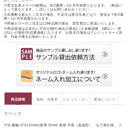
詳しくはこちら>>
※受注生産カラーの納期は、約2週間～1か月半程度となります。（商品に
よって異なります。）詳しくはお問い合わせください。
※在庫数を超えたご注文の場合、不足分は受注生産となり、発送まで約2週
間～1か月半程度かかります。
※即納カラーのご注文は12時以降の場合、翌営業日に発送いたします。
※商品発送はお支払い方法が[銀行振込の場合]ご入金確認後、[後払い・掛
け払いの場合]与信通過後になります。お急ぎの場合はクレジットカード決
済、代金引換をお勧めいたします。
商品情報
価格・在庫表
レビュー（ 0 ）
配送について
スペック
寸法 横幅:370±10mm/肩厚:30mm 形状:平肩（直線型）「なで肩仕様」 フ