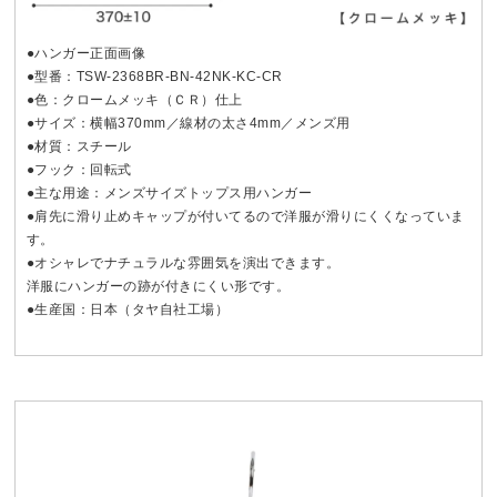
●ハンガー正面画像
●型番：TSW-2368BR-BN-42NK-KC-CR
●色：クロームメッキ（ＣＲ）仕上
●サイズ：横幅370mm／線材の太さ4mm／メンズ用
●材質：スチール
●フック：回転式
●主な用途：メンズサイズトップス用ハンガー
●肩先に滑り止めキャップが付いてるので洋服が滑りにくくなっていま
す。
●オシャレでナチュラルな雰囲気を演出できます。
洋服にハンガーの跡が付きにくい形です。
●生産国：日本（タヤ自社工場）