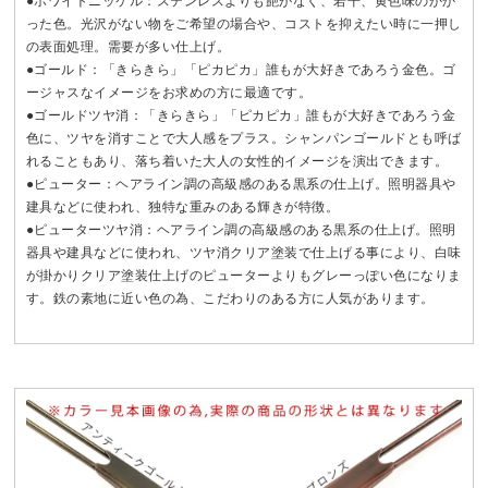
●ホワイトニッケル：ステンレスよりも艶がなく、若干、黄色味のかか
った色。光沢がない物をご希望の場合や、コストを抑えたい時に一押し
の表面処理。需要が多い仕上げ。
●ゴールド：「きらきら」「ピカピカ」誰もが大好きであろう金色。ゴ
ージャスなイメージをお求めの方に最適です。
●ゴールドツヤ消：「きらきら」「ピカピカ」誰もが大好きであろう金
色に、ツヤを消すことで大人感をプラス。シャンパンゴールドとも呼ば
れることもあり、落ち着いた大人の女性的イメージを演出できます。
●ピューター：ヘアライン調の高級感のある黒系の仕上げ。照明器具や
建具などに使われ、独特な重みのある輝きが特徴。
●ピューターツヤ消：ヘアライン調の高級感のある黒系の仕上げ。照明
器具や建具などに使われ、ツヤ消クリア塗装で仕上げる事により、白味
が掛かりクリア塗装仕上げのピューターよりもグレーっぽい色になりま
す。鉄の素地に近い色の為、こだわりのある方に人気があります。