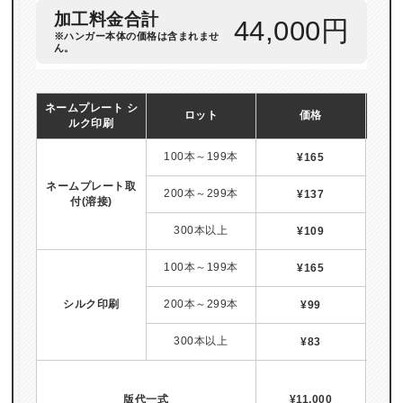
加工料金合計
44,000円
※ハンガー本体の価格は含まれませ
ん。
ネームプレート シ
ロット
価格
ルク印刷
100本～199本
¥165
ネームプレート取
200本～299本
¥137
付(溶接)
300本以上
¥109
納期
100本～199本
¥165
シルク印刷
200本～299本
¥99
300本以上
¥83
納期
版代一式
¥11,000