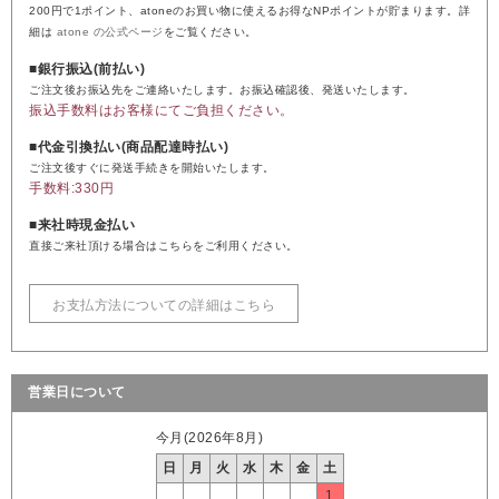
200円で1ポイント、atoneのお買い物に使えるお得なNPポイントが貯まります。詳
細は
atone の公式ページ
をご覧ください。
■銀行振込(前払い)
ご注文後お振込先をご連絡いたします。お振込確認後、発送いたします。
振込手数料はお客様にてご負担ください。
■代金引換払い(商品配達時払い)
ご注文後すぐに発送手続きを開始いたします。
手数料:330円
■来社時現金払い
直接ご来社頂ける場合はこちらをご利用ください。
お支払方法についての詳細はこちら
営業日について
今月(2026年8月)
日
月
火
水
木
金
土
1