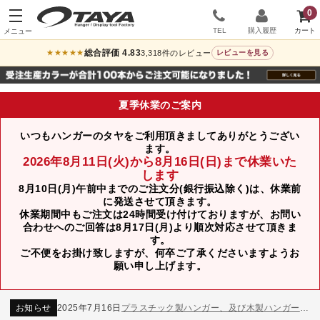
0
TEL
購入履歴
総合評価 4.83
3,318件のレビュー
★★★★★
レビューを見る
夏季休業のご案内
いつもハンガーのタヤをご利用頂きましてありがとうござい
ます。
2026年8月11日(火)から8月16日(日)まで休業いた
します
8月10日(月)午前中までのご注文分(銀行振込除く)は、休業前
に発送させて頂きます。
休業期間中もご注文は24時間受け付けておりますが、お問い
合わせへのご回答は8月17日(月)より順次対応させて頂きま
す。
ご不便をお掛け致しますが、何卒ご了承くださいますようお
お知らせ
2024年12月12日
年末年始休業のお知らせ
願い申し上げます。
お知らせ
2026年3月7日
スチール製ハンガー、およびディスプレイスタンド価格改定のお知らせ
お知らせ
2025年7月16日
プラスチック製ハンガー、及び木製ハンガーKシリーズ 価格改定のお知らせ
お知らせ
2025年3月14日
木製ハンガーNシリーズ価格改定のお知らせ