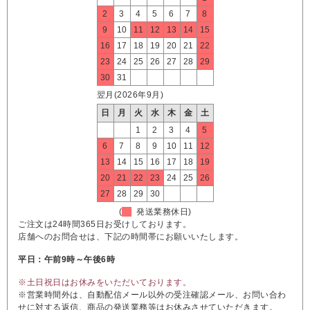
2
3
4
5
6
7
8
9
10
11
12
13
14
15
16
17
18
19
20
21
22
23
24
25
26
27
28
29
30
31
翌月(2026年9月)
日
月
火
水
木
金
土
1
2
3
4
5
6
7
8
9
10
11
12
13
14
15
16
17
18
19
20
21
22
23
24
25
26
27
28
29
30
(
発送業務休日)
ご注文は24時間365日お受けしております。
店舗へのお問合せは、下記の時間帯にお願いいたします。
平日：午前9時～午後6時
※土日祝日はお休みをいただいております。
※営業時間外は、自動配信メール以外の受注確認メール、お問い合わ
せに対する返信、商品の発送業務等はお休みさせていただきます。