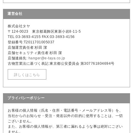
運営会社
株式会社タヤ
〒124-0023 東京都葛飾区東新小岩8-11-5
TEL:03-3693-4155 FAX:03-3693-4156
登録番号:T2011701005037
店舗運営責任者:杉田 潔
店舗セキュリティ責任者:杉田 潔
店舗連絡先:
hanger@e-taya.co.jp
古物営業法に基づく表記:東京都公安委員会 第307761804694号
詳しくはこちら
プライバシーポリシー
お客様の個人情報（氏名・住所・電話番号・メールアドレス等）を、
当社からのお知らせ・受注・発送以外の目的に使用することは、一切
ございません。
また、お客様の個人情報が、第三者に漏れるような事は絶対にござい
ません。