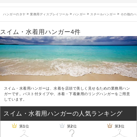
未分類
2024年12月19日
雑誌「GINZA」でタヤのハンガーを紹介していただきました
>
>
>
>
お知らせ
2024年12月12日
年末年始休業のお知らせ
ハンガーのタヤ
業務用ディスプレイツール
ハンガー
スチールハンガー
その他のハ
お知らせ
2026年3月7日
スチール製ハンガー、およびディスプレイスタンド価格改定のお知らせ
スイム・水着用ハンガー
4件
お知らせ
2025年7月16日
プラスチック製ハンガー、及び木製ハンガーKシリーズ 価格改定のお知らせ
お知らせ
2025年3月14日
木製ハンガーNシリーズ価格改定のお知らせ
未分類
2024年12月19日
雑誌「GINZA」でタヤのハンガーを紹介していただきました
お知らせ
2024年12月12日
年末年始休業のお知らせ
スイム・水着用ハンガーは、水着を店頭で美しく見せるための業務用ハン
ガーです。バスト付タイプや、水着・下着兼用のリングハンガーをご用意
しています。
スイム・水着用ハンガーの人気ランキング
第
1
位
第
2
位
第
3
位