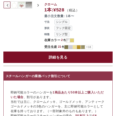
‹
›
クローム
1本:
¥528
（税込）
最小注文数量: 1本〜
シングル
寸法
フック固定
形状
リング型
特徴
在庫カラー
2
色
受注生産
21
色
+16
詳細を見る
スチールハンガーの業務パック割引について
即納可能カラーのハンガーを
1商品あたり50本以上ご購入いただ
いた場合
、割引があります。
当社では主に、クロームメッキ、ゴールドメッキ、アンティーク
ゴールドメッキの3色のハンガーを、主に即納可能カラーとして
在庫を持っております。（一部対象外のものもあります。）
即納可能カラーのスチールハンガーの場合、
50本以上
で
4％
、