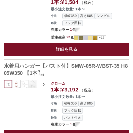
1本:
¥1,584
（税込）
最小注文数量: 1本〜
横幅350
高さ805
シングル
寸法
フック回転
形状
在庫カラー
1
色
受注生産
22
色
+17
詳細を見る
水着用ハンガー【バスト付】SMW-05R-WBST-35 H8
05W350 【1本】
1
/
4
‹
›
クローム
1本:
¥3,192
（税込）
最小注文数量: 1本〜
横幅350
高さ805
寸法
フック回転
形状
バスト付き
特徴
在庫カラー
1
色