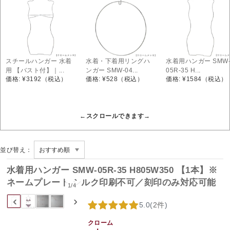
スチールハンガー 水着
水着・下着用リングハ
水着用ハンガー SMW
用 【バスト付】｜...
ンガー SMW-04...
05R-35 H...
価格: ¥3192
（税込）
価格: ¥528
（税込）
価格: ¥1584
（税込）
並び替え：
水着用ハンガー SMW-05R-35 H805W350 【1本】※
ネームプレート シルク印刷不可／刻印のみ対応可能
1
/
4
‹
›
5.0
(
2件
)
クローム