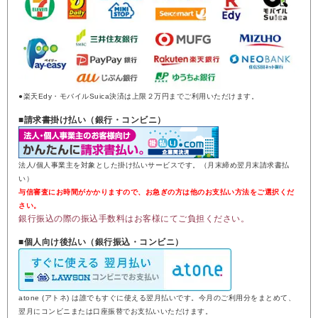
●楽天Edy・モバイルSuica決済は上限２万円までご利用いただけます。
■請求書掛け払い（銀行・コンビニ）
法人/個人事業主を対象とした掛け払いサービスです。（月末締め翌月末請求書払
い）
与信審査にお時間がかかりますので、お急ぎの方は他のお支払い方法をご選択くだ
さい。
銀行振込の際の振込手数料はお客様にてご負担ください。
■個人向け後払い（銀行振込・コンビニ）
atone (アトネ) は誰でもすぐに使える翌月払いです。今月のご利用分をまとめて、
翌月にコンビニまたは口座振替でお支払いいただけます。