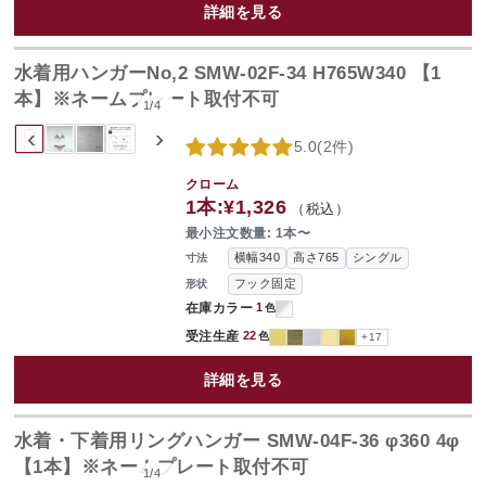
詳細を見る
水着用ハンガーNo,2 SMW-02F-34 H765W340 【1
本】※ネームプレート取付不可
1
/
4
‹
›
5.0
(
2件
)
クローム
1本:
¥1,326
（税込）
最小注文数量: 1本〜
横幅340
高さ765
シングル
寸法
フック固定
形状
在庫カラー
1
色
受注生産
22
色
+17
詳細を見る
水着・下着用リングハンガー SMW-04F-36 φ360 4φ
【1本】※ネームプレート取付不可
1
/
4