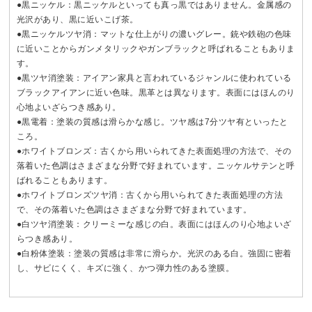
●黒ニッケル：黒ニッケルといっても真っ黒ではありません。金属感の
光沢があり、黒に近いこげ茶。
●黒ニッケルツヤ消：マットな仕上がりの濃いグレー。銃や鉄砲の色味
に近いことからガンメタリックやガンブラックと呼ばれることもありま
す。
●黒ツヤ消塗装：アイアン家具と言われているジャンルに使われている
ブラックアイアンに近い色味。黒革とは異なります。表面にはほんのり
心地よいざらつき感あり。
●黒電着：塗装の質感は滑らかな感じ。ツヤ感は7分ツヤ有といったと
ころ。
●ホワイトブロンズ：古くから用いられてきた表面処理の方法で、その
落着いた色調はさまざまな分野で好まれています。ニッケルサテンと呼
ばれることもあります。
●ホワイトブロンズツヤ消：古くから用いられてきた表面処理の方法
で、その落着いた色調はさまざまな分野で好まれています。
●白ツヤ消塗装：クリーミーな感じの白。表面にはほんのり心地よいざ
らつき感あり。
●白粉体塗装：塗装の質感は非常に滑らか。光沢のある白。強固に密着
し、サビにくく、キズに強く、かつ弾力性のある塗膜。