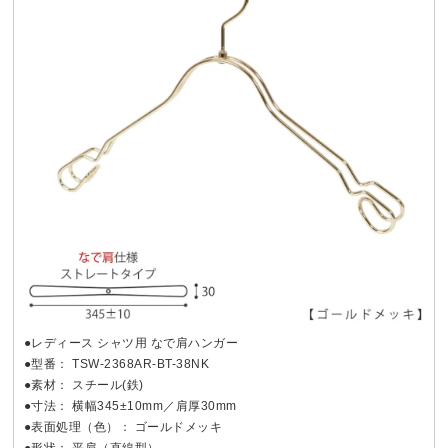
●レディース シャツ用 なで肩ハンガー
●型番： TSW-2368AR-BT-38NK
●素材： スチール(鉄)
●寸法： 横幅345±10mm／肩厚30mm
●表面処理（色）： ゴールドメッキ
●形状： 平肩（直線型）