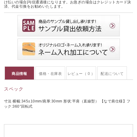
け払いの場合]与信通過後になります。お急ぎの場合はクレジットカード決
済、代金引換をお勧めいたします。
商品情報
価格・在庫表
レビュー（ 0 ）
配送について
スペック
寸法 横幅:345±10mm/肩厚:30mm 形状:平肩（直線型） 【なで肩仕様】フ
ック:360°回転式