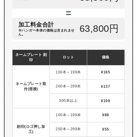
=
加工料金合計
63,800円
※ハンガー本体の価格は含まれませ
ん。
ネームプレート 刻
ロット
価格
印
100本～199本
¥165
ネームプレート取
200本～299本
¥137
付(溶接)
納
300本以上
¥109
100本～199本
¥88
刻印(ロゴ押し加
200本～299本
¥55
工)