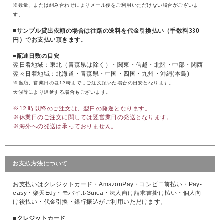
※数量、または組み合わせによりメール便をご利用いただけない場合がございま
す。
■サンプル貸出依頼の場合は往路の送料を代金引換払い（手数料330
円）でお支払い頂きます。
■配達日数の目安
翌日着地域：東北（青森県は除く）・関東・信越・北陸・中部・関西
翌々日着地域：北海道・青森県・中国・四国・九州・沖縄(本島)
※当店、営業日の昼12時までにご注文頂いた場合の目安となります。
天候等により遅延する場合もございます。
※12 時以降のご注文は、翌日の発送となります。
※休業日のご注文に関しては翌営業日の発送となります。
※海外への発送は承っておりません。
お支払方法について
お支払いはクレジットカード・AmazonPay・コンビニ前払い・Pay-
easy・楽天Edy・モバイルSuica・法人向け請求書掛け払い・個人向
け後払い・代金引換・銀行振込がご利用いただけます。
■クレジットカード