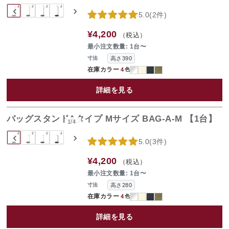
‹
›
5.0
(
2件
)
¥4,200
（税込）
最小注文数量: 1台〜
高さ390
寸法
在庫カラー
4
色
詳細を見る
バッグスタンドAタイプ Mサイズ BAG-A-M 【1台】
1
/
4
‹
›
5.0
(
3件
)
¥4,200
（税込）
最小注文数量: 1台〜
高さ280
寸法
在庫カラー
4
色
詳細を見る