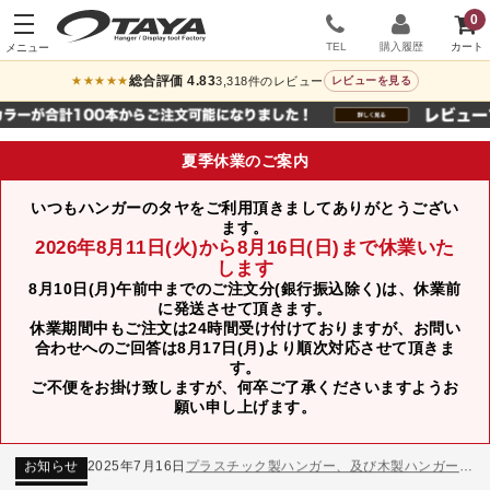
0
TEL
購入履歴
総合評価 4.83
3,318件のレビュー
★★★★★
レビューを見る
夏季休業のご案内
いつもハンガーのタヤをご利用頂きましてありがとうござい
ます。
2026年8月11日(火)から8月16日(日)まで休業いた
します
8月10日(月)午前中までのご注文分(銀行振込除く)は、休業前
に発送させて頂きます。
休業期間中もご注文は24時間受け付けておりますが、お問い
合わせへのご回答は8月17日(月)より順次対応させて頂きま
す。
ご不便をお掛け致しますが、何卒ご了承くださいますようお
お知らせ
2024年12月12日
年末年始休業のお知らせ
願い申し上げます。
お知らせ
2026年3月7日
スチール製ハンガー、およびディスプレイスタンド価格改定のお知らせ
お知らせ
2025年7月16日
プラスチック製ハンガー、及び木製ハンガーKシリーズ 価格改定のお知らせ
お知らせ
2025年3月14日
木製ハンガーNシリーズ価格改定のお知らせ