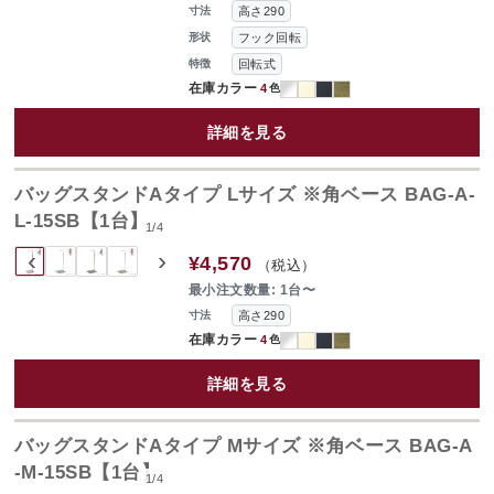
高さ290
寸法
フック回転
形状
回転式
特徴
在庫カラー
4
色
詳細を見る
バッグスタンドAタイプ Lサイズ ※角ベース BAG-A-
L-15SB【1台】
1
/
4
‹
›
¥4,570
（税込）
最小注文数量: 1台〜
高さ290
寸法
在庫カラー
4
色
詳細を見る
バッグスタンドAタイプ Mサイズ ※角ベース BAG-A
-M-15SB【1台】
1
/
4