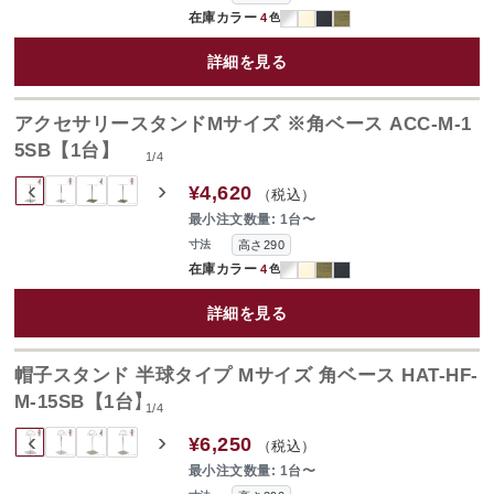
在庫カラー
4
色
詳細を見る
アクセサリースタンドMサイズ ※角ベース ACC-M-1
5SB【1台】
1
/
4
‹
›
¥4,620
（税込）
最小注文数量: 1台〜
高さ290
寸法
在庫カラー
4
色
詳細を見る
帽子スタンド 半球タイプ Mサイズ 角ベース HAT-HF-
M-15SB【1台】
1
/
4
‹
›
¥6,250
（税込）
最小注文数量: 1台〜