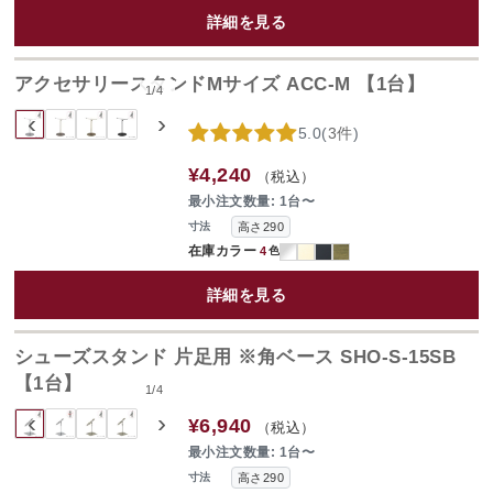
詳細を見る
アクセサリースタンドMサイズ ACC-M 【1台】
1
/
4
‹
›
5.0
(
3件
)
¥4,240
（税込）
最小注文数量: 1台〜
高さ290
寸法
在庫カラー
4
色
詳細を見る
シューズスタンド 片足用 ※角ベース SHO-S-15SB
【1台】
1
/
4
‹
›
¥6,940
（税込）
最小注文数量: 1台〜
高さ290
寸法