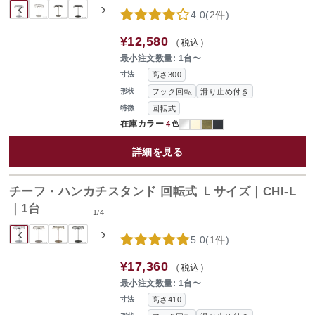
‹
›
4.0
(
2件
)
¥12,580
（税込）
最小注文数量: 1台〜
高さ300
寸法
フック回転
滑り止め付き
形状
回転式
特徴
在庫カラー
4
色
詳細を見る
チーフ・ハンカチスタンド 回転式 Ｌサイズ｜CHI-L
｜1台
1
/
4
‹
›
5.0
(
1件
)
¥17,360
（税込）
最小注文数量: 1台〜
高さ410
寸法