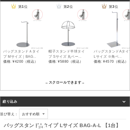
第
1
位
第
2
位
第
3
位
バッグスタンドＡタイ
帽子スタンド半球タイ
バッグスタンドAタイ
プ Mサイズ｜BAG...
プ Sサイズ 丸ベー...
Lサイズ ※角ベ...
価格: ¥4200
（税込）
価格: ¥5880
（税込）
価格: ¥4570
（税込）
絞り込み
並び替え：
バッグスタンドAタイプ Lサイズ BAG-A-L 【1台】
1
/
4