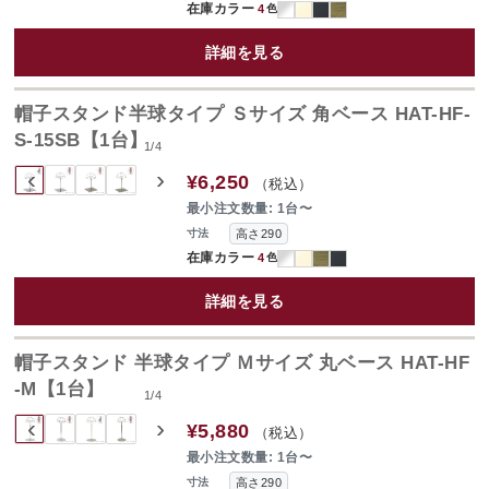
在庫カラー
4
色
詳細を見る
帽子スタンド半球タイプ Ｓサイズ 角ベース HAT-HF-
S-15SB【1台】
1
/
4
‹
›
¥6,250
（税込）
最小注文数量: 1台〜
高さ290
寸法
在庫カラー
4
色
詳細を見る
帽子スタンド 半球タイプ Ｍサイズ 丸ベース HAT-HF
-M【1台】
1
/
4
‹
›
¥5,880
（税込）
最小注文数量: 1台〜
高さ290
寸法