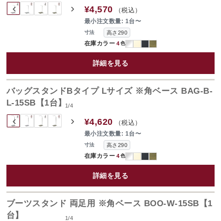
‹
›
¥4,570
（税込）
最小注文数量: 1台〜
高さ290
寸法
在庫カラー
4
色
詳細を見る
バッグスタンドBタイプ Lサイズ ※角ベース BAG-B-
L-15SB【1台】
1
/
4
‹
›
¥4,620
（税込）
最小注文数量: 1台〜
高さ290
寸法
在庫カラー
4
色
詳細を見る
ブーツスタンド 両足用 ※角ベース BOO-W-15SB【1
台】
1
/
4