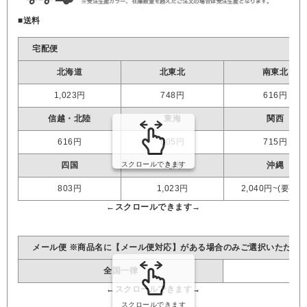
■送料
宅配便
北海道
北東北
南東北
1,023円
748円
616円
信越・北陸
東海
関西
616円
605円
715円
四国
九州
沖縄
803円
1,023円
2,040円~(要見積
メール便 ※商品名に【メール便対応】がある場合のみご選択いただけ
全国一律