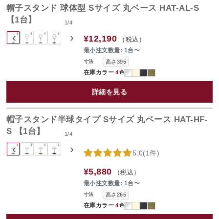
帽子スタンド 球体型 Sサイズ 丸ベース HAT-AL-S
【1台】
1
/
4
‹
›
¥12,190
（税込）
最小注文数量: 1台〜
高さ395
寸法
在庫カラー
4
色
詳細を見る
帽子スタンド半球タイプ Sサイズ 丸ベース HAT-HF-
S 【1台】
1
/
4
‹
›
5.0
(
1件
)
¥5,880
（税込）
最小注文数量: 1台〜
高さ265
寸法
在庫カラー
4
色