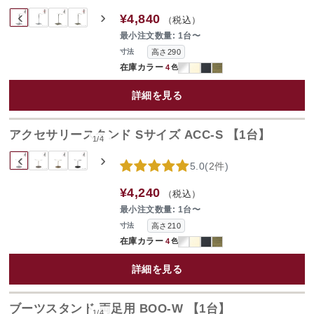
‹
›
¥4,840
（税込）
最小注文数量: 1台〜
高さ290
寸法
在庫カラー
4
色
詳細を見る
アクセサリースタンド Sサイズ ACC-S 【1台】
1
/
4
‹
›
5.0
(
2件
)
¥4,240
（税込）
最小注文数量: 1台〜
高さ210
寸法
在庫カラー
4
色
詳細を見る
ブーツスタンド 両足用 BOO-W 【1台】
1
/
4