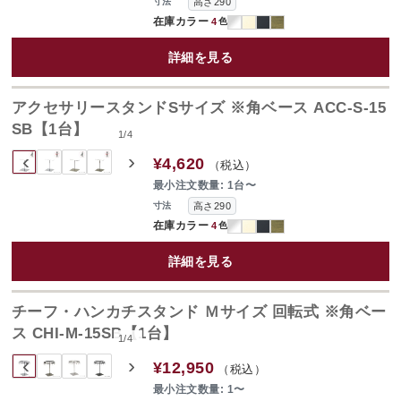
高さ290
寸法
在庫カラー
4
色
詳細を見る
アクセサリースタンドSサイズ ※角ベース ACC-S-15
SB【1台】
1
/
4
‹
›
¥4,620
（税込）
最小注文数量: 1台〜
高さ290
寸法
在庫カラー
4
色
詳細を見る
チーフ・ハンカチスタンド Ｍサイズ 回転式 ※角ベー
ス CHI-M-15SB【1台】
1
/
4
‹
›
¥12,950
（税込）
最小注文数量: 1〜