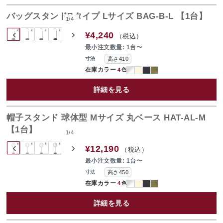
バッグスタンドBタイプ Lサイズ BAG-B-L 【1台】
1
/
4
‹
›
¥4,240
（税込）
最小注文数量: 1台〜
高さ410
寸法
在庫カラー
4
色
詳細を見る
帽子スタンド 球体型 Mサイズ 丸ベース HAT-AL-M
【1台】
1
/
4
‹
›
¥12,190
（税込）
最小注文数量: 1台〜
高さ450
寸法
在庫カラー
4
色
詳細を見る