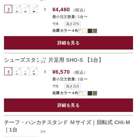
‹
›
¥4,460
（税込）
最小注文数量: 1台〜
高さ275
寸法
在庫カラー
4
色
詳細を見る
シューズスタンド 片足用 SHO-S 【1台】
1
/
4
‹
›
¥6,570
（税込）
最小注文数量: 1台〜
高さ215
寸法
在庫カラー
4
色
詳細を見る
チーフ・ハンカチスタンド Ｍサイズ｜回転式 CHI-M
｜1台
1
/
4