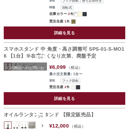
フック回転
滑り止め付き
形状
回転式
特徴
在庫カラー
3
色
受注生産
1
色
詳細を見る
スマホスタンド 中 角度・高さ調整可 SPS-01-S-MO1
6 【1台】※在庫なくなり次第、廃盤予定
1
/
4
SOLD OUT
‹
›
¥6,099
（税込）
この商品へのお問い合
わせ
最小注文数量: 1台〜
フック回転
形状
受注生産
2
色
詳細を見る
オイルランタンスタンド 【限定販売品】
1
/
4
‹
›
¥12,000
（税込）