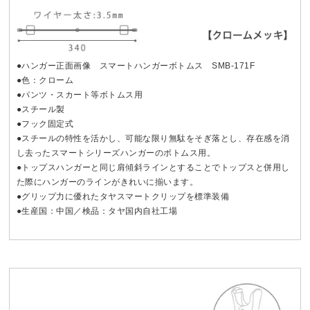
●ハンガー正面画像 スマートハンガーボトムス SMB-171F
●色：クローム
●パンツ・スカート等ボトムス用
●スチール製
●フック固定式
●スチールの特性を活かし、可能な限り無駄をそぎ落とし、存在感を消
し去ったスマートシリーズハンガーのボトムス用。
●トップスハンガーと同じ肩傾斜ラインとすることでトップスと併用し
た際にハンガーのラインがきれいに揃います。
●グリップ力に優れたタヤスマートクリップを標準装備
●生産国：中国／検品：タヤ国内自社工場