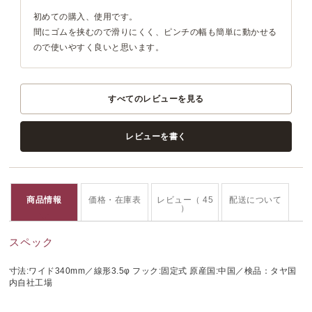
初めての購入、使用です。
間にゴムを挟むので滑りにくく、ピンチの幅も簡単に動かせる
ので使いやすく良いと思います。
すべてのレビューを見る
レビューを書く
商品情報
価格・在庫表
レビュー（ 45
配送について
）
スペック
寸法:ワイド340mm／線形3.5φ フック:固定式 原産国:中国／検品：タヤ国
内自社工場