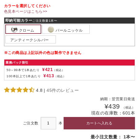
カラーを選択してください
色見本ページはこちら>>
即納可能カラー
ご注文数量1本〜
クローム
パールニッケル
アンティークシルバー
※この商品は上記以外の色は製作できません
業務パック割引
¥421
50～99本で1本あたり
（税込）
¥413
100本以上で1本あたり
（税込）
4.8
|
45件のレビュー
納期：
翌営業日発送
¥439
（税込）
現在の在庫数：
601
本
ご注文数
本
最小注文数量： 1本〜