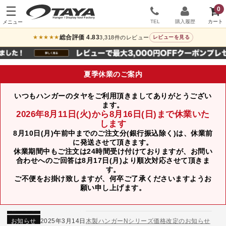
0
TEL
購入履歴
総合評価 4.83
3,318件のレビュー
★★★★★
レビューを見る
夏季休業のご案内
いつもハンガーのタヤをご利用頂きましてありがとうござい
ます。
2026年8月11日(火)から8月16日(日)まで休業いた
します
8月10日(月)午前中までのご注文分(銀行振込除く)は、休業前
に発送させて頂きます。
休業期間中もご注文は24時間受け付けておりますが、お問い
合わせへのご回答は8月17日(月)より順次対応させて頂きま
す。
ご不便をお掛け致しますが、何卒ご了承くださいますようお
お知らせ
2024年12月12日
年末年始休業のお知らせ
願い申し上げます。
お知らせ
2026年3月7日
スチール製ハンガー、およびディスプレイスタンド価格改定のお知らせ
お知らせ
2025年7月16日
プラスチック製ハンガー、及び木製ハンガーKシリーズ 価格改定のお知らせ
お知らせ
2025年3月14日
木製ハンガーNシリーズ価格改定のお知らせ