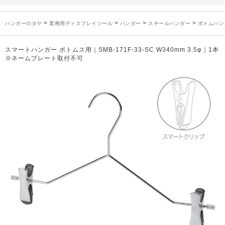
未分類
2024年12月19日
雑誌「GINZA」でタヤのハンガーを紹介していただきました
お知らせ
2024年12月12日
年末年始休業のお知らせ
>
>
>
>
ハンガーのタヤ
業務用ディスプレイツール
ハンガー
スチールハンガー
ボトムハン
お知らせ
2026年3月7日
スチール製ハンガー、およびディスプレイスタンド価格改定のお知らせ
お知らせ
2025年7月16日
プラスチック製ハンガー、及び木製ハンガーKシリーズ 価格改定のお知らせ
スマートハンガー ボトムス用｜SMB-171F-33-SC W340mm 3.5φ｜1本
お知らせ
2025年3月14日
木製ハンガーNシリーズ価格改定のお知らせ
※ネームプレート取付不可
未分類
2024年12月19日
雑誌「GINZA」でタヤのハンガーを紹介していただきました
お知らせ
2024年12月12日
年末年始休業のお知らせ