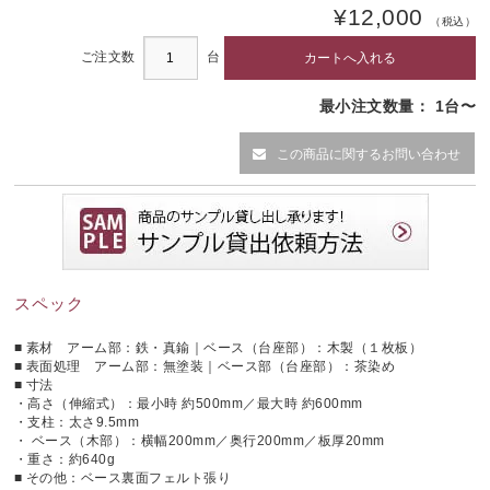
¥12,000
（税込）
ご注文数
台
最小注文数量： 1台〜
この商品に関するお問い合わせ
スペック
■ 素材 アーム部：鉄・真鍮｜ベース（台座部）：木製（１枚板）
■ 表面処理 アーム部：無塗装｜ベース部（台座部）：茶染め
■ 寸法
・高さ（伸縮式）：最小時 約500mm／最大時 約600mm
・支柱：太さ9.5mm
・ ベース（木部）：横幅200mm／奥行200mm／板厚20mm
・重さ：約640g
■ その他：ベース裏面フェルト張り