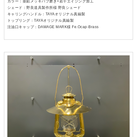
カラー：亜鉛メッキバフ磨き+若干エイジング加工
シェード：野良道具製作所様 野良シェード
キャリングハンドル：TAYAオリジナル真鍮製
トップリング：TAYAオリジナル真鍮製
注油口キャップ：DAMAGE MARK様 Fe.Ocap-Brass