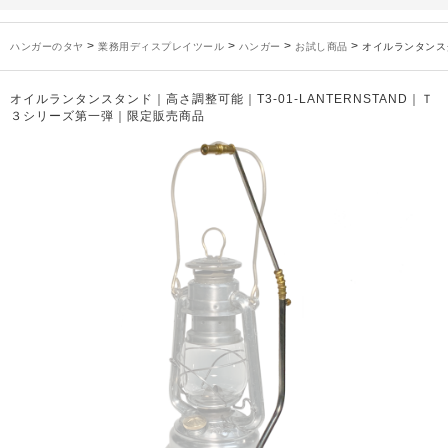
未分類
2024年12月19日
雑誌「GINZA」でタヤのハンガーを紹介していただきました
お知らせ
2024年12月12日
年末年始休業のお知らせ
>
>
>
>
ハンガーのタヤ
業務用ディスプレイツール
ハンガー
お試し商品
オイルランタンスタ
お知らせ
2026年3月7日
スチール製ハンガー、およびディスプレイスタンド価格改定のお知らせ
お知らせ
2025年7月16日
プラスチック製ハンガー、及び木製ハンガーKシリーズ 価格改定のお知らせ
オイルランタンスタンド｜高さ調整可能｜T3-01-LANTERNSTAND｜Ｔ
お知らせ
2025年3月14日
木製ハンガーNシリーズ価格改定のお知らせ
３シリーズ第一弾｜限定販売商品
未分類
2024年12月19日
雑誌「GINZA」でタヤのハンガーを紹介していただきました
お知らせ
2024年12月12日
年末年始休業のお知らせ