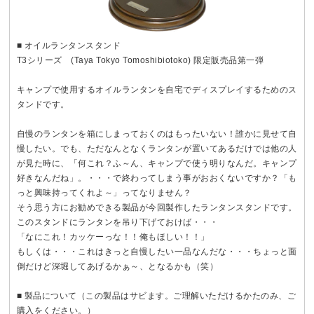
■ オイルランタンスタンド
T3シリーズ (Taya Tokyo Tomoshibiotoko) 限定販売品第一弾
キャンプで使用するオイルランタンを自宅でディスプレイするためのス
タンドです。
自慢のランタンを箱にしまっておくのはもったいない！誰かに見せて自
慢したい。でも、ただなんとなくランタンが置いてあるだけでは他の人
が見た時に、「何これ？ふ～ん、キャンプで使う明りなんだ。キャンプ
好きなんだね」。・・・で終わってしまう事がおおくないですか？「も
っと興味持ってくれよ～」ってなりません？
そう思う方にお勧めできる製品が今回製作したランタンスタンドです。
このスタンドにランタンを吊り下げておけば・・・
「なにこれ！カッケーっな！！俺もほしい！！」
もしくは・・・これはきっと自慢したい一品なんだな・・・ちょっと面
倒だけど深堀してあげるかぁ～、となるかも（笑）
■ 製品について（この製品はサビます。ご理解いただけるかたのみ、ご
購入をください。）