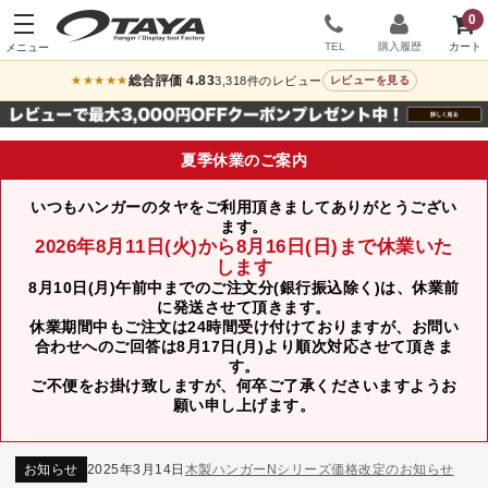
0
TEL
購入履歴
総合評価 4.83
3,318件のレビュー
★★★★★
レビューを見る
夏季休業のご案内
いつもハンガーのタヤをご利用頂きましてありがとうござい
ます。
2026年8月11日(火)から8月16日(日)まで休業いた
します
8月10日(月)午前中までのご注文分(銀行振込除く)は、休業前
に発送させて頂きます。
休業期間中もご注文は24時間受け付けておりますが、お問い
合わせへのご回答は8月17日(月)より順次対応させて頂きま
す。
ご不便をお掛け致しますが、何卒ご了承くださいますようお
お知らせ
2024年12月12日
年末年始休業のお知らせ
願い申し上げます。
お知らせ
2026年3月7日
スチール製ハンガー、およびディスプレイスタンド価格改定のお知らせ
お知らせ
2025年7月16日
プラスチック製ハンガー、及び木製ハンガーKシリーズ 価格改定のお知らせ
お知らせ
2025年3月14日
木製ハンガーNシリーズ価格改定のお知らせ