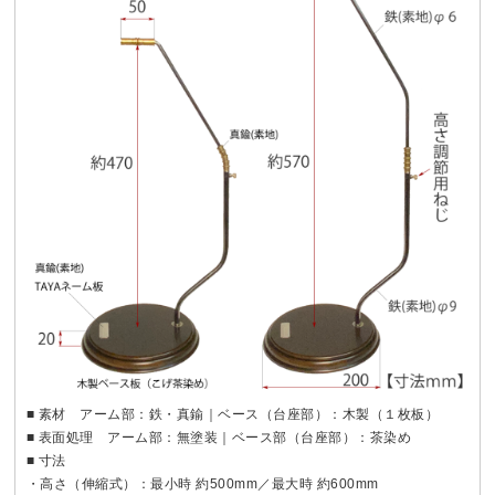
■ 素材 アーム部：鉄・真鍮｜ベース（台座部）：木製（１枚板）
■ 表面処理 アーム部：無塗装｜ベース部（台座部）：茶染め
■ 寸法
・高さ（伸縮式）：最小時 約500mm／最大時 約600mm