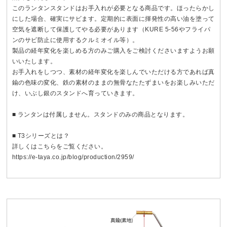
このランタンスタンドはお手入れが必要となる商品です。ほったらかし
にした場合、確実にサビます。定期的に表面に揮発性の高い油を塗って
空気を遮断して保護してやる必要があります（KURE 5-56やフライパ
ンのサビ防止に使用するクルミオイル等）。
製品の経年変化を楽しめる方のみご購入をご検討くださいますようお願
いいたします。
お手入れをしつつ、素材の経年変化を楽しんでいただける方であれば真
鍮の色味の変化、鉄の素材のままの無骨なたたずまいをお楽しみいただ
け、いぶし銀のスタンドへ育っていきます。
■ ランタンは付属しません。スタンドのみの商品となります。
■ T3シリーズとは？
詳しくはこちらをご覧ください。
https://e-taya.co.jp/blog/production/2959/