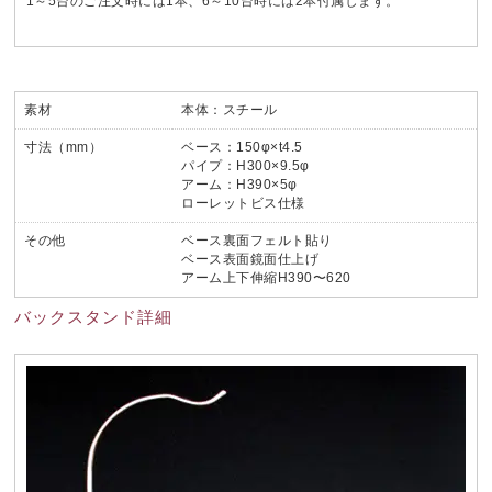
1～5台のご注文時には1本、6～10台時には2本付属します。
素材
本体：スチール
寸法（mm）
ベース：150φ×t4.5
パイプ：H300×9.5φ
アーム：H390×5φ
ローレットビス仕様
その他
ベース裏面フェルト貼り
ベース表面鏡面仕上げ
アーム上下伸縮H390〜620
バックスタンド詳細