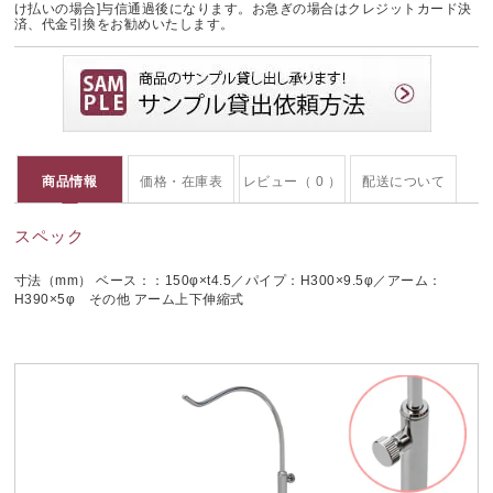
け払いの場合]与信通過後になります。お急ぎの場合はクレジットカード決
済、代金引換をお勧めいたします。
商品情報
価格・在庫表
レビュー（ 0 ）
配送について
スペック
寸法（mm） ベース：：150φ×t4.5／パイプ：H300×9.5φ／アーム：
H390×5φ その他 アーム上下伸縮式