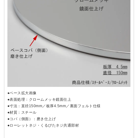
●ベース拡大画像
●表面処理：クロームメッキ鏡面仕上
●寸法：直径150mm／板厚4.5mm／裏面フェルト仕様
●材質：スチール
●コバ（側面）：磨き仕上げ
●ローレットネジ・くるぴたネジ共通部材