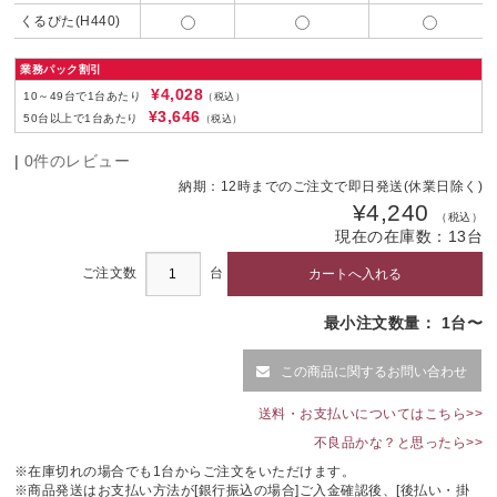
くるぴた(H440)
業務パック割引
¥4,028
10～49台で1台あたり
（税込）
¥3,646
50台以上で1台あたり
（税込）
|
0件のレビュー
納期：
12時までのご注文で即日発送(休業日除く)
¥4,240
（税込）
現在の在庫数：
13
台
ご注文数
台
最小注文数量： 1台〜
この商品に関するお問い合わせ
送料・お支払いについてはこちら>>
不良品かな？と思ったら>>
※在庫切れの場合でも1台からご注文をいただけます。
※商品発送はお支払い方法が[銀行振込の場合]ご入金確認後、[後払い・掛