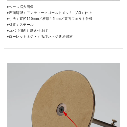
●ベース拡大画像
●表面処理：アンティークゴールドメッキ（AG）仕上
●寸法：直径150mm／板厚4.5mm／裏面フェルト仕様
●材質：スチール
●コバ（側面）磨き仕上げ
●ローレットネジ・くるぴたネジ共通部材