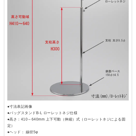
●寸法表記画像
●バッグスタンドB-L ローレットネジ仕様
●高さ：410～640mm 上下可動（伸縮）式（ローレットネジによる固
定）
●ヘッド： 線径5φ