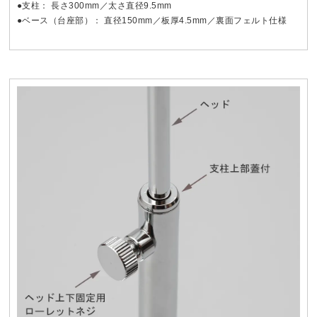
●支柱： 長さ300mm／太さ直径9.5mm
●ベース（台座部）： 直径150mm／板厚4.5mm／裏面フェルト仕様