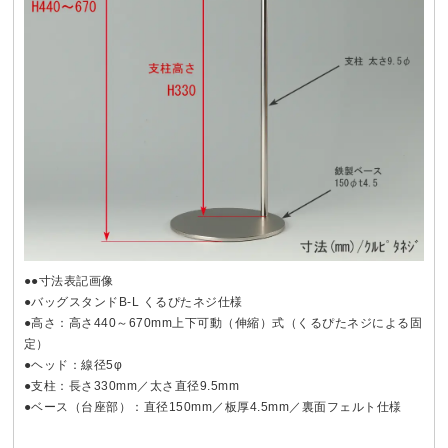
●●寸法表記画像
●バッグスタンドB-L くるぴたネジ仕様
●高さ：高さ440～670mm上下可動（伸縮）式（くるぴたネジによる固
定）
●ヘッド：線径5φ
●支柱：長さ330mm／太さ直径9.5mm
●ベース（台座部）：直径150mm／板厚4.5mm／裏面フェルト仕様