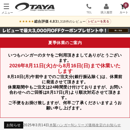
0
TEL
購入履歴
総合評価 4.83
3,318件のレビュー
★★★★★
レビューを見る
夏季休業のご案内
いつもハンガーのタヤをご利用頂きましてありがとうござい
ます。
2026年8月11日(火)から8月16日(日)まで休業いた
します
8月10日(月)午前中までのご注文分(銀行振込除く)は、休業前
に発送させて頂きます。
休業期間中もご注文は24時間受け付けておりますが、お問い
合わせへのご回答は8月17日(月)より順次対応させて頂きま
す。
ご不便をお掛け致しますが、何卒ご了承くださいますようお
お知らせ
2024年12月12日
年末年始休業のお知らせ
願い申し上げます。
お知らせ
2026年3月7日
スチール製ハンガー、およびディスプレイスタンド価格改定のお知らせ
お知らせ
2025年7月16日
プラスチック製ハンガー、及び木製ハンガーKシリーズ 価格改定のお知らせ
お知らせ
2025年3月14日
木製ハンガーNシリーズ価格改定のお知らせ