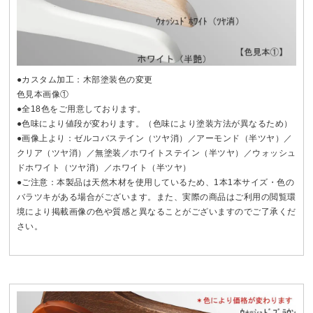
●カスタム加工：木部塗装色の変更
色見本画像①
●全18色をご用意しております。
●色味により値段が変わります。（色味により塗装方法が異なるため）
●画像上より：ゼルコバステイン（ツヤ消）／アーモンド（半ツヤ）／
クリア（ツヤ消）／無塗装／ホワイトステイン（半ツヤ）／ウォッシュ
ドホワイト（ツヤ消）／ホワイト（半ツヤ）
●ご注意：本製品は天然木材を使用しているため、1本1本サイズ・色の
バラツキがある場合がございます。また、実際の商品はご利用の閲覧環
境により掲載画像の色や質感と異なることがございますのでご了承くだ
さい。