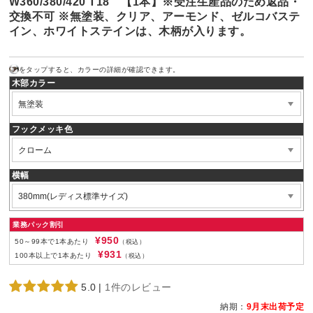
W360/380/420 T18 【1本】※受注生産品のため返品・
交換不可 ※無塗装、クリア、アーモンド、ゼルコバステ
イン、ホワイトステインは、木柄が入ります。
をタップすると、カラーの詳細が確認できます。
木部カラー
フックメッキ色
横幅
業務パック割引
¥950
50～99本で1本あたり
（税込）
¥931
100本以上で1本あたり
（税込）
5.0
|
1件のレビュー
納期：
9月末出荷予定