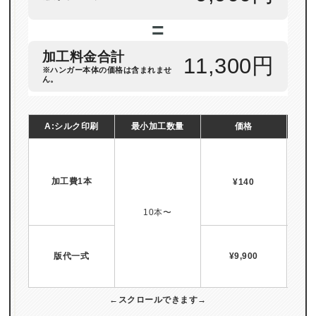
=
加工料金合計
11,300円
※ハンガー本体の価格は含まれませ
ん。
A:シルク印刷
最小加工数量
価格
加工費1本
¥140
10本〜
版代一式
¥9,900