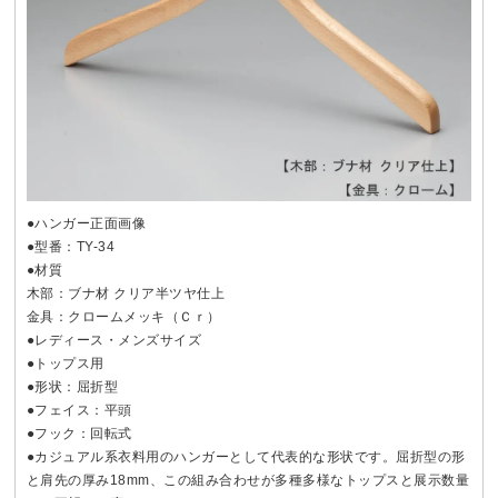
●ハンガー正面画像
●型番：TY-34
●材質
木部：ブナ材 クリア半ツヤ仕上
金具：クロームメッキ（Ｃｒ）
●レディース・メンズサイズ
●トップス用
●形状：屈折型
●フェイス：平頭
●フック：回転式
●カジュアル系衣料用のハンガーとして代表的な形状です。屈折型の形
と肩先の厚み18mm、この組み合わせが多種多様なトップスと展示数量