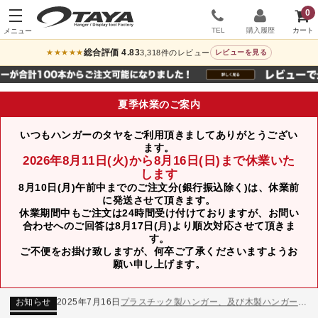
0
TEL
購入履歴
総合評価 4.83
3,318件のレビュー
★★★★★
レビューを見る
夏季休業のご案内
いつもハンガーのタヤをご利用頂きましてありがとうござい
ます。
2026年8月11日(火)から8月16日(日)まで休業いた
します
8月10日(月)午前中までのご注文分(銀行振込除く)は、休業前
に発送させて頂きます。
休業期間中もご注文は24時間受け付けておりますが、お問い
合わせへのご回答は8月17日(月)より順次対応させて頂きま
す。
ご不便をお掛け致しますが、何卒ご了承くださいますようお
お知らせ
2024年12月12日
年末年始休業のお知らせ
願い申し上げます。
お知らせ
2026年3月7日
スチール製ハンガー、およびディスプレイスタンド価格改定のお知らせ
お知らせ
2025年7月16日
プラスチック製ハンガー、及び木製ハンガーKシリーズ 価格改定のお知らせ
お知らせ
2025年3月14日
木製ハンガーNシリーズ価格改定のお知らせ