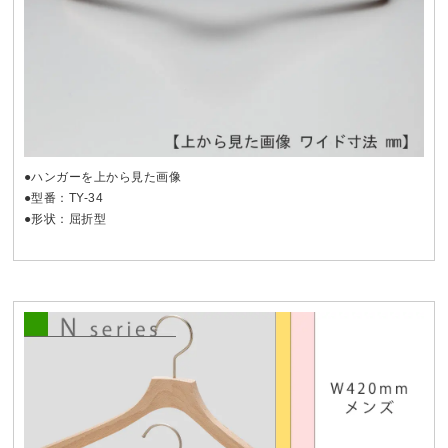
●ハンガーを上から見た画像
●型番：TY-34
●形状：屈折型