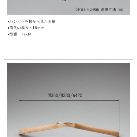
●ハンガーを横から見た画像
●肩先の厚み：18ｍｍ
●型番：TY-34