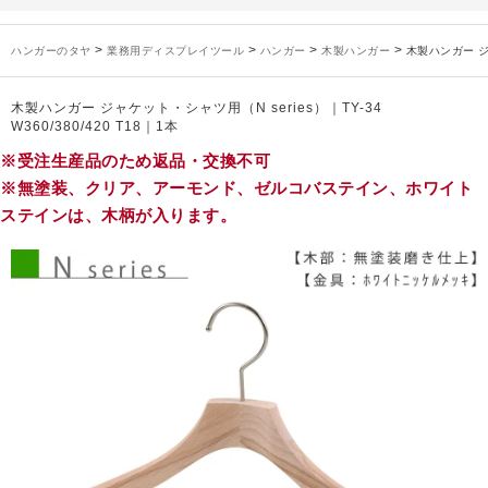
未分類
2024年12月19日
雑誌「GINZA」でタヤのハンガーを紹介していただきました
お知らせ
2024年12月12日
年末年始休業のお知らせ
>
>
>
>
ハンガーのタヤ
業務用ディスプレイツール
ハンガー
木製ハンガー
木製ハンガー ジャ
お知らせ
2026年3月7日
スチール製ハンガー、およびディスプレイスタンド価格改定のお知らせ
お知らせ
2025年7月16日
プラスチック製ハンガー、及び木製ハンガーKシリーズ 価格改定のお知らせ
木製ハンガー ジャケット・シャツ用（N series）｜TY-34
お知らせ
2025年3月14日
木製ハンガーNシリーズ価格改定のお知らせ
W360/380/420 T18｜1本
未分類
2024年12月19日
雑誌「GINZA」でタヤのハンガーを紹介していただきました
※受注生産品のため返品・交換不可
お知らせ
2024年12月12日
年末年始休業のお知らせ
※無塗装、クリア、アーモンド、ゼルコバステイン、ホワイト
ステインは、木柄が入ります。