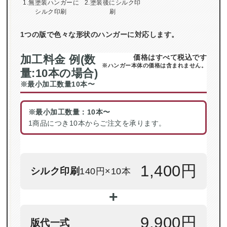
1.無塗装ハンガーに
2.塗装後にシルク印
シルク印刷
刷
1つの版で色々な形状のハンガーに対応します。
加工料金 例(数
価格はすべて税込です
※ハンガー本体の価格は含まれません。
量:10本の場合)
※最小加工数量10本〜
※最小加工数量：10本〜
1商品につき10本からご注文を承ります。
1,400円
シルク印刷
140円×10本
+
9,900円
版代一式