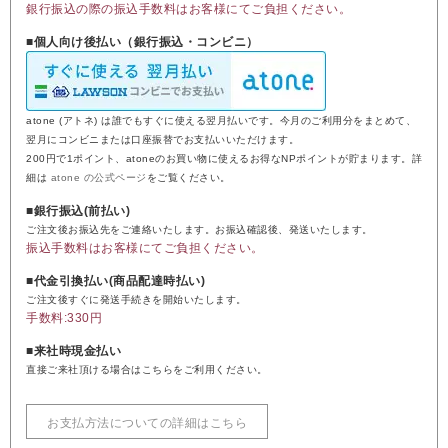
銀行振込の際の振込手数料はお客様にてご負担ください。
■個人向け後払い（銀行振込・コンビニ）
atone (アトネ) は誰でもすぐに使える翌月払いです。今月のご利用分をまとめて、
翌月にコンビニまたは口座振替でお支払いいただけます。
200円で1ポイント、atoneのお買い物に使えるお得なNPポイントが貯まります。詳
細は
atone の公式ページ
をご覧ください。
■銀行振込(前払い)
ご注文後お振込先をご連絡いたします。お振込確認後、発送いたします。
振込手数料はお客様にてご負担ください。
■代金引換払い(商品配達時払い)
ご注文後すぐに発送手続きを開始いたします。
手数料:330円
■来社時現金払い
直接ご来社頂ける場合はこちらをご利用ください。
お支払方法についての詳細はこちら