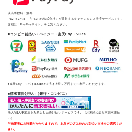
決済手数料：無料
PayPayとは、「PayPay株式会社」が運営するキャッシュレス決済サービスです。
詳細は「
PayPayサイト
」をご覧ください。
■コンビニ前払い・ペイジー・楽天Edy・Suica
●楽天Edy・モバイルSuica決済は上限２万円までご利用いただけます。
■請求書掛け払い（銀行・コンビニ）
法人/個人事業主を対象とした掛け払いサービスです。（月末締め翌月末請求書払
い）
与信審査にお時間がかかりますので、お急ぎの方は他のお支払い方法をご選択くだ
さい。