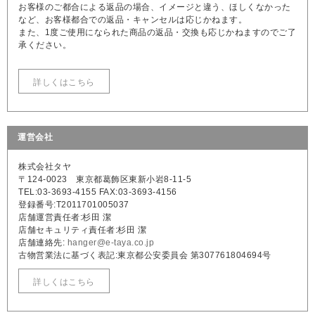
お客様のご都合による返品の場合、イメージと違う、ほしくなかった
など、お客様都合での返品・キャンセルは応じかねます。
また、1度ご使用になられた商品の返品・交換も応じかねますのでご了
承ください。
詳しくはこちら
運営会社
株式会社タヤ
〒124-0023 東京都葛飾区東新小岩8-11-5
TEL:03-3693-4155 FAX:03-3693-4156
登録番号:T2011701005037
店舗運営責任者:杉田 潔
店舗セキュリティ責任者:杉田 潔
店舗連絡先:
hanger@e-taya.co.jp
古物営業法に基づく表記:東京都公安委員会 第307761804694号
詳しくはこちら