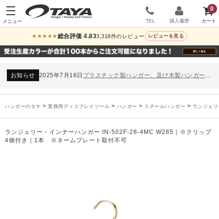
0
TEL
購入履歴
総合評価 4.83
3,318件のレビュー
★★★★★
レビューを見る
お知らせ
2024年12月12日
年末年始休業のお知らせ
お知らせ
2026年3月7日
スチール製ハンガー、およびディスプレイスタンド価格改定のお知らせ
お知らせ
2025年7月16日
プラスチック製ハンガー、及び木製ハンガーKシリーズ 価格改定のお知らせ
お知らせ
2025年3月14日
木製ハンガーNシリーズ価格改定のお知らせ
未分類
2024年12月19日
雑誌「GINZA」でタヤのハンガーを紹介していただきました
お知らせ
2024年12月12日
年末年始休業のお知らせ
>
>
>
>
ハンガーのタヤ
業務用ディスプレイツール
ハンガー
スチールハンガー
ランジェリ
お知らせ
2026年3月7日
スチール製ハンガー、およびディスプレイスタンド価格改定のお知らせ
お知らせ
2025年7月16日
プラスチック製ハンガー、及び木製ハンガーKシリーズ 価格改定のお知らせ
ランジェリー・インナーハンガー IN-502F-28-4MC W285｜※クリップ
お知らせ
2025年3月14日
木製ハンガーNシリーズ価格改定のお知らせ
4個付き｜1本 ※ネームプレート取付不可
未分類
2024年12月19日
雑誌「GINZA」でタヤのハンガーを紹介していただきました
お知らせ
2024年12月12日
年末年始休業のお知らせ