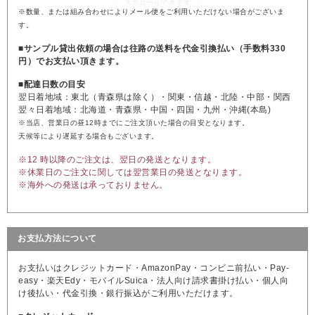
※数量、または組み合わせによりメール便をご利用いただけない場合がございま
す。
■サンプル貸出依頼の場合は往路の送料を代金引換払い（手数料330
円）でお支払い頂きます。
■配達日数の目安
翌日着地域：東北（青森県は除く）・関東・信越・北陸・中部・関西
翌々日着地域：北海道・青森県・中国・四国・九州・沖縄(本島)
※当店、営業日の昼12時までにご注文頂いた場合の目安となります。
天候等により遅延する場合もございます。
※12 時以降のご注文は、翌日の発送となります。
※休業日のご注文に関しては翌営業日の発送となります。
※海外への発送は承っておりません。
お支払方法について
お支払いはクレジットカード・AmazonPay・コンビニ前払い・Pay-
easy・楽天Edy・モバイルSuica・法人向け請求書掛け払い・個人向
け後払い・代金引換・銀行振込がご利用いただけます。