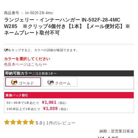
商品番号 ： in-502f-28-4mc
ランジェリー・インナーハンガー IN-502F-28-4MC
W285 ※クリップ4個付き【1本】【メール便対応】※
ネームプレート取付不可
をタップすると、カラーの詳細が確認できます。
カラーを選択してください
色見本ページはこちら>>
即納可能カラー
ご注文数量1本〜
ゴールド
クローム
業務パック割引
¥1,061
50～99本で1本あたり
（税込）
¥1,039
100本以上で1本あたり
（税込）
5.0
|
1件のレビュー
納期：
翌営業日発送