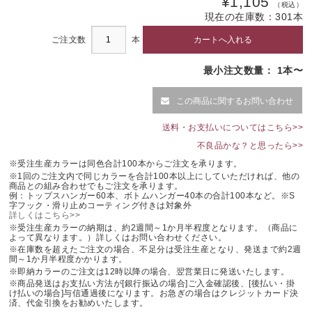
¥1,105
（税込）
現在の在庫数：
301
本
ご注文数
本
最小注文数量： 1本〜
この商品に関するお問い合わせ
送料・お支払いについてはこちら>>
不良品かな？と思ったら>>
※受注生産カラーは同色合計100本からご注文を承ります。
※1回のご注文内で同じカラーを合計100本以上にしていただければ、他の
商品との組み合わせでもご注文を承ります。
例：トップスハンガー60本、ボトムハンガー40本の合計100本など。※S
字フック・滑り止めコーティング付きは対象外
詳しくはこちら>>
※受注生産カラーの納期は、約2週間～1か月半程度となります。（商品に
よって異なります。）詳しくはお問い合わせください。
※在庫数を超えたご注文の場合、不足分は受注生産となり、発送まで約2週
間～1か月半程度かかります。
※即納カラーのご注文は12時以降の場合、翌営業日に発送いたします。
※商品発送はお支払い方法が[銀行振込の場合]ご入金確認後、[後払い・掛
け払いの場合]与信通過後になります。お急ぎの場合はクレジットカード決
済、代金引換をお勧めいたします。