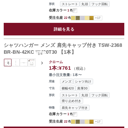
ストレート
丸頭
フック回転
形状
在庫カラー
1
色
受注生産
22
色
+17
詳細を見る
シャツハンガー メンズ 肩先キャップ付き TSW-2368
BR-BN-42KC W420T30 【1本】
1
/
4
‹
›
クローム
1本:
¥761
（税込）
最小注文数量: 1本〜
メンズ
シャツ向け
用途
横幅420
肩厚30
寸法
ストレート
丸頭
フック回転
形状
滑り止め付き
肩先キャップ付き
特徴
在庫カラー
1
色
受注生産
22
色
+17