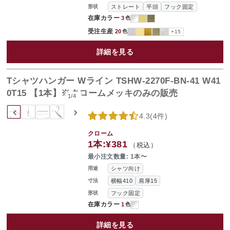
ストレート
平頭
フック固定
形状
在庫カラー
3
色
受注生産
20
色
+15
詳細を見る
Tシャツハンガー Wライン TSHW-2270F-BN-41 W41
0T15 【1本】※クロームメッキのみの販売
1
/
4
‹
›
4.3
(
4件
)
クローム
1本:
¥381
（税込）
最小注文数量: 1本〜
シャツ向け
用途
横幅410
肩厚15
寸法
フック固定
形状
在庫カラー
1
色
詳細を見る