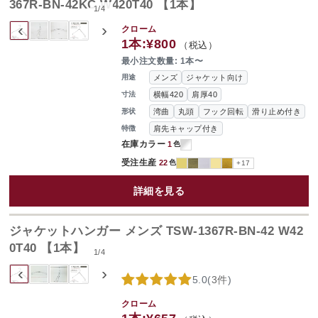
367R-BN-42KC W420T40 【1本】
1
/
4
‹
›
クローム
1本:
¥800
（税込）
最小注文数量: 1本〜
メンズ
ジャケット向け
用途
横幅420
肩厚40
寸法
湾曲
丸頭
フック回転
滑り止め付き
形状
肩先キャップ付き
特徴
在庫カラー
1
色
受注生産
22
色
+17
詳細を見る
ジャケットハンガー メンズ TSW-1367R-BN-42 W42
0T40 【1本】
1
/
4
‹
›
5.0
(
3件
)
クローム