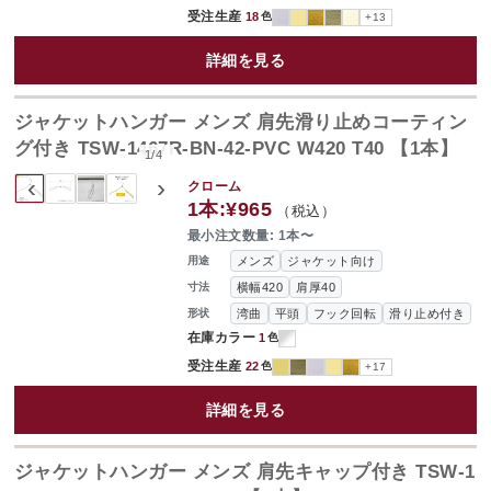
受注生産
18
色
+13
詳細を見る
ジャケットハンガー メンズ 肩先滑り止めコーティン
グ付き TSW-1467R-BN-42-PVC W420 T40 【1本】
1
/
4
‹
›
クローム
1本:
¥965
（税込）
最小注文数量: 1本〜
メンズ
ジャケット向け
用途
横幅420
肩厚40
寸法
湾曲
平頭
フック回転
滑り止め付き
形状
在庫カラー
1
色
受注生産
22
色
+17
詳細を見る
ジャケットハンガー メンズ 肩先キャップ付き TSW-1