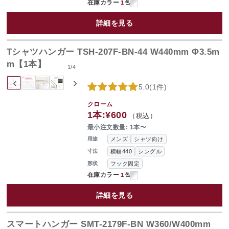
在庫カラー
1
色
詳細を見る
Tシャツハンガー TSH-207F-BN-44 W440mm Φ3.5m
m【1本】
1
/
4
‹
›
5.0
(
1件
)
クローム
1本:
¥600
（税込）
最小注文数量: 1本〜
メンズ
シャツ向け
用途
横幅440
シングル
寸法
フック固定
形状
在庫カラー
1
色
詳細を見る
スマートハンガー SMT-2179F-BN W360/W400mm