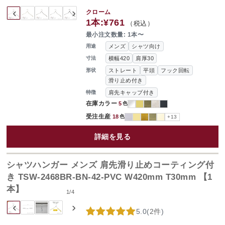
‹
›
クローム
1本:
¥761
（税込）
最小注文数量: 1本〜
メンズ
シャツ向け
用途
横幅420
肩厚30
寸法
ストレート
平頭
フック回転
形状
滑り止め付き
肩先キャップ付き
特徴
在庫カラー
5
色
受注生産
18
色
+13
詳細を見る
シャツハンガー メンズ 肩先滑り止めコーティング付
き TSW-2468BR-BN-42-PVC W420mm T30mm 【1
本】
1
/
4
‹
›
5.0
(
2件
)