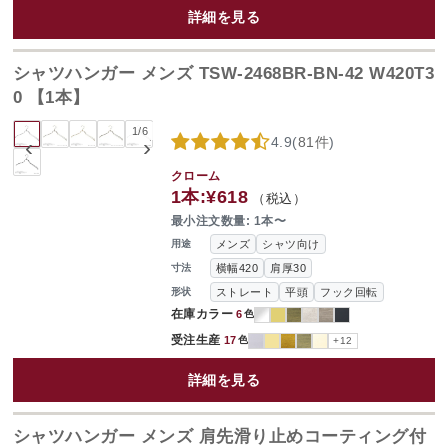
詳細を見る
シャツハンガー メンズ TSW-2468BR-BN-42 W420T3
0 【1本】
1
/
6
4.9
(
81件
)
‹
›
クローム
1本:
¥618
（税込）
最小注文数量: 1本〜
メンズ
シャツ向け
用途
横幅420
肩厚30
寸法
ストレート
平頭
フック回転
形状
在庫カラー
6
色
受注生産
17
色
+12
詳細を見る
シャツハンガー メンズ 肩先滑り止めコーティング付