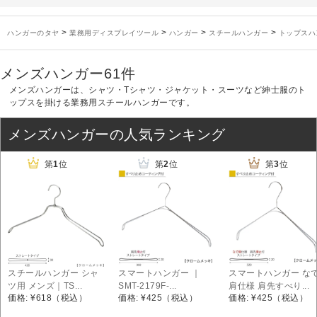
未分類
2024年12月19日
雑誌「GINZA」でタヤのハンガーを紹介していただきました
お知らせ
2024年12月12日
年末年始休業のお知らせ
>
>
>
>
ハンガーのタヤ
業務用ディスプレイツール
ハンガー
スチールハンガー
トップスハ
お知らせ
2026年3月7日
スチール製ハンガー、およびディスプレイスタンド価格改定のお知らせ
お知らせ
2025年7月16日
プラスチック製ハンガー、及び木製ハンガーKシリーズ 価格改定のお知らせ
メンズハンガー
61件
お知らせ
2025年3月14日
木製ハンガーNシリーズ価格改定のお知らせ
メンズハンガーは、シャツ・Tシャツ・ジャケット・スーツなど紳士服のト
未分類
2024年12月19日
雑誌「GINZA」でタヤのハンガーを紹介していただきました
ップスを掛ける業務用スチールハンガーです。
お知らせ
2024年12月12日
年末年始休業のお知らせ
メンズハンガーの人気ランキング
第
1
位
第
2
位
第
3
位
スチールハンガー シャ
スマートハンガー ｜
スマートハンガー な
ツ用 メンズ｜TS...
SMT-2179F-...
肩仕様 肩先すべり...
価格: ¥618
（税込）
価格: ¥425
（税込）
価格: ¥425
（税込）