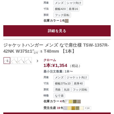
メンズ
シャツ向け
用途
横幅420
肩厚16
寸法
フック回転
形状
在庫カラー
1
色
詳細を見る
ジャケットハンガー メンズ なで肩仕様 TSW-1357R-
42NK W375±10mm T40mm 【1本】
1
/
4
‹
›
クローム
1本:
¥1,354
（税込）
最小注文数量: 1本〜
メンズ
ジャケット向け
用途
横幅375±10
肩厚40
寸法
湾曲
丸頭
フック回転
形状
なで肩
特徴
在庫カラー
4
色
受注生産
19
色
+14