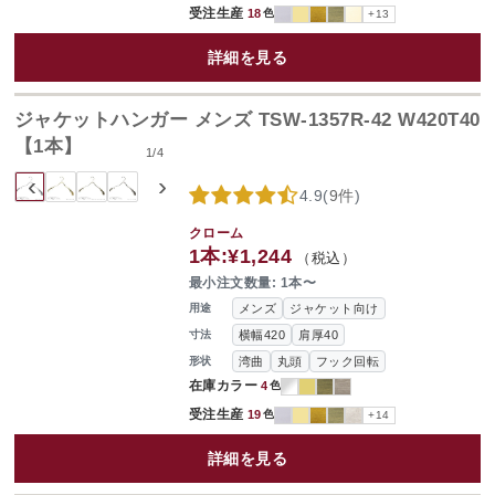
受注生産
18
色
+13
詳細を見る
ジャケットハンガー メンズ TSW-1357R-42 W420T40
【1本】
1
/
4
‹
›
4.9
(
9件
)
クローム
1本:
¥1,244
（税込）
最小注文数量: 1本〜
メンズ
ジャケット向け
用途
横幅420
肩厚40
寸法
湾曲
丸頭
フック回転
形状
在庫カラー
4
色
受注生産
19
色
+14
詳細を見る