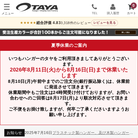
0
TEL
購入履歴
総合評価 4.83
3,318件のレビュー
★★★★★
レビューを見る
夏季休業のご案内
いつもハンガーのタヤをご利用頂きましてありがとうござい
ます。
2026年8月11日(火)から8月16日(日)まで休業いた
します
8月10日(月)午前中までのご注文分(銀行振込除く)は、休業前
に発送させて頂きます。
休業期間中もご注文は24時間受け付けておりますが、お問い
合わせへのご回答は8月17日(月)より順次対応させて頂きま
す。
ご不便をお掛け致しますが、何卒ご了承くださいますようお
お知らせ
2024年12月12日
年末年始休業のお知らせ
願い申し上げます。
お知らせ
2026年3月7日
スチール製ハンガー、およびディスプレイスタンド価格改定のお知らせ
お知らせ
2025年7月16日
プラスチック製ハンガー、及び木製ハンガーKシリーズ 価格改定のお知らせ
お知らせ
2025年3月14日
木製ハンガーNシリーズ価格改定のお知らせ