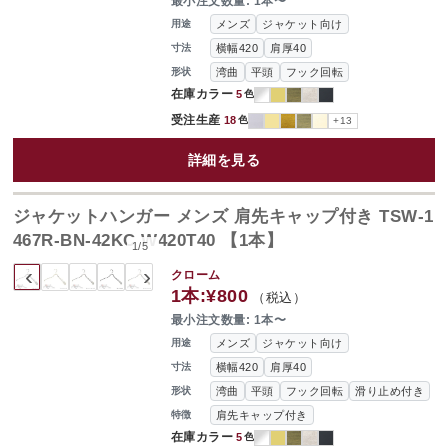
最小注文数量: 1本〜
メンズ
ジャケット向け
用途
横幅420
肩厚40
寸法
湾曲
平頭
フック回転
形状
在庫カラー
5
色
受注生産
18
色
+13
詳細を見る
ジャケットハンガー メンズ 肩先キャップ付き TSW-1
467R-BN-42KC W420T40 【1本】
1
/
5
‹
›
クローム
1本:
¥800
（税込）
最小注文数量: 1本〜
メンズ
ジャケット向け
用途
横幅420
肩厚40
寸法
湾曲
平頭
フック回転
滑り止め付き
形状
肩先キャップ付き
特徴
在庫カラー
5
色