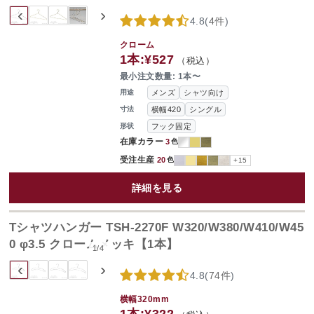
‹
›
4.8
(
4件
)
クローム
1本:
¥527
（税込）
最小注文数量: 1本〜
メンズ
シャツ向け
用途
横幅420
シングル
寸法
フック固定
形状
在庫カラー
3
色
受注生産
20
色
+15
詳細を見る
Tシャツハンガー TSH-2270F W320/W380/W410/W45
0 φ3.5 クロームメッキ【1本】
1
/
4
‹
›
4.8
(
74件
)
横幅320mm