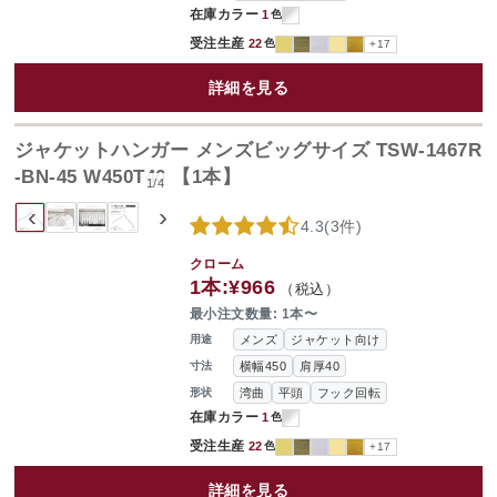
在庫カラー
1
色
受注生産
22
色
+17
詳細を見る
ジャケットハンガー メンズビッグサイズ TSW-1467R
-BN-45 W450T40 【1本】
1
/
4
‹
›
4.3
(
3件
)
クローム
1本:
¥966
（税込）
最小注文数量: 1本〜
メンズ
ジャケット向け
用途
横幅450
肩厚40
寸法
湾曲
平頭
フック回転
形状
在庫カラー
1
色
受注生産
22
色
+17
詳細を見る