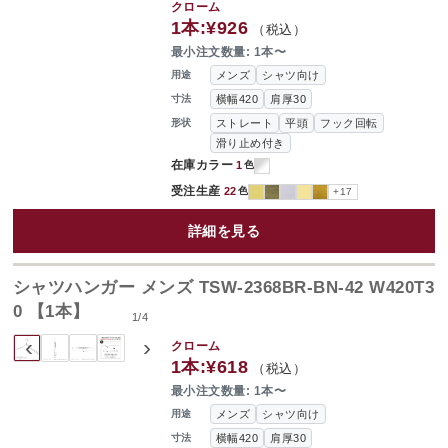
クローム
1本:
¥926
（税込）
最小注文数量: 1本〜
メンズ
シャツ向け
用途
横幅420
肩厚30
寸法
ストレート
平頭
フック回転
形状
滑り止め付き
在庫カラー
1
色
受注生産
22
色
+17
詳細を見る
シャツハンガー メンズ TSW-2368BR-BN-42 W420T3
0 【1本】
1
/
4
‹
›
クローム
1本:
¥618
（税込）
最小注文数量: 1本〜
メンズ
シャツ向け
用途
横幅420
肩厚30
寸法