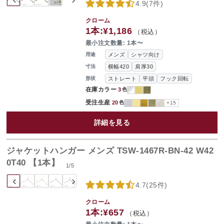
4.9
(
7件
)
クローム
1本:
¥1,186
（税込）
最小注文数量: 1本〜
メンズ
シャツ向け
用途
横幅420
肩厚30
寸法
ストレート
平頭
フック回転
形状
在庫カラー
3
色
受注生産
20
色
+15
詳細を見る
ジャケットハンガー メンズ TSW-1467R-BN-42 W42
0T40 【1本】
1
/
5
‹
›
4.7
(
25件
)
クローム
1本:
¥657
（税込）