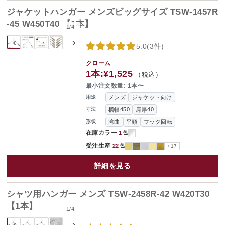
ジャケットハンガー メンズビッグサイズ TSW-1457R
-45 W450T40 【1本】
1
/
4
‹
›
5.0
(
3件
)
クローム
1本:
¥1,525
（税込）
最小注文数量: 1本〜
メンズ
ジャケット向け
用途
横幅450
肩厚40
寸法
湾曲
平頭
フック回転
形状
在庫カラー
1
色
受注生産
22
色
+17
詳細を見る
シャツ用ハンガー メンズ TSW-2458R-42 W420T30
【1本】
1
/
4
‹
›