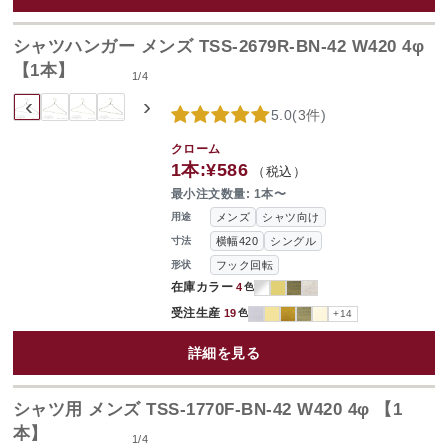
シャツハンガー メンズ TSS-2679R-BN-42 W420 4φ
【1本】
1
/
4
‹
›
5.0
(
3件
)
クローム
1本:
¥586
（税込）
最小注文数量: 1本〜
メンズ
シャツ向け
用途
横幅420
シングル
寸法
フック回転
形状
在庫カラー
4
色
受注生産
19
色
+14
詳細を見る
シャツ用 メンズ TSS-1770F-BN-42 W420 4φ 【1
本】
1
/
4