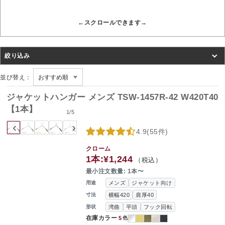
絞り込み
並び替え：
ジャケットハンガー メンズ TSW-1457R-42 W420T40
【1本】
1
/
5
‹
›
4.9
(
55件
)
クローム
1本:
¥1,244
（税込）
最小注文数量: 1本〜
メンズ
ジャケット向け
用途
横幅420
肩厚40
寸法
湾曲
平頭
フック回転
形状
在庫カラー
5
色