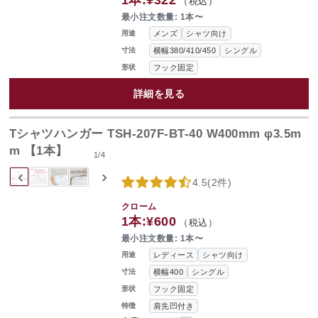
1本:
¥322
（税込）
最小注文数量: 1本〜
メンズ
シャツ向け
用途
横幅380/410/450
シングル
寸法
フック固定
形状
詳細を見る
Tシャツハンガー TSH-207F-BT-40 W400mm φ3.5m
m 【1本】
1
/
4
‹
›
4.5
(
2件
)
クローム
1本:
¥600
（税込）
最小注文数量: 1本〜
レディース
シャツ向け
用途
横幅400
シングル
寸法
フック固定
形状
肩先凹付き
特徴