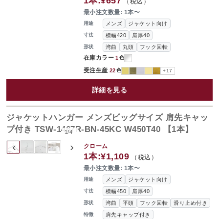
1本:
¥657
（税込）
最小注文数量: 1本〜
メンズ
ジャケット向け
用途
横幅420
肩厚40
寸法
湾曲
丸頭
フック回転
形状
在庫カラー
1
色
受注生産
22
色
+17
詳細を見る
ジャケットハンガー メンズビッグサイズ 肩先キャッ
プ付き TSW-1467R-BN-45KC W450T40 【1本】
1
/
4
‹
›
クローム
1本:
¥1,109
（税込）
最小注文数量: 1本〜
メンズ
ジャケット向け
用途
横幅450
肩厚40
寸法
湾曲
平頭
フック回転
滑り止め付き
形状
肩先キャップ付き
特徴