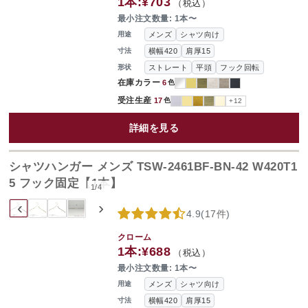
1本:
¥703
（税込）
最小注文数量: 1本〜
メンズ
シャツ向け
用途
横幅420
肩厚15
寸法
ストレート
平頭
フック回転
形状
在庫カラー
6
色
受注生産
17
色
+12
詳細を見る
シャツハンガー メンズ TSW-2461BF-BN-42 W420T1
5 フック固定【1本】
1
/
4
‹
›
4.9
(
17件
)
クローム
1本:
¥688
（税込）
最小注文数量: 1本〜
メンズ
シャツ向け
用途
横幅420
肩厚15
寸法