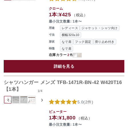
クローム
1本:
¥425
（税込）
最小注文数量: 1本〜
レディース
ジャケット・シャツ向け
用途
横幅320±10
寸法
なで肩
フック固定
滑り止め付き
形状
なで肩
特徴
在庫カラー
2
色
詳細を見る
シャツハンガー メンズ TFB-1471R-BN-42 W420T16
【1本】
1
/
4
‹
›
5.0
(
2件
)
ピューター
1本:
¥1,800
（税込）
最小注文数量: 1本〜