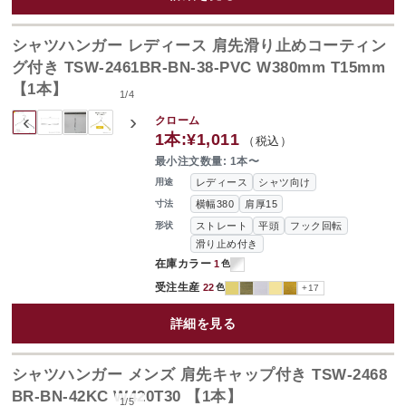
シャツハンガー レディース 肩先滑り止めコーティン
グ付き TSW-2461BR-BN-38-PVC W380mm T15mm
【1本】
1
/
4
‹
›
クローム
1本:
¥1,011
（税込）
最小注文数量: 1本〜
レディース
シャツ向け
用途
横幅380
肩厚15
寸法
ストレート
平頭
フック回転
形状
滑り止め付き
在庫カラー
1
色
受注生産
22
色
+17
詳細を見る
シャツハンガー メンズ 肩先キャップ付き TSW-2468
BR-BN-42KC W420T30 【1本】
1
/
5