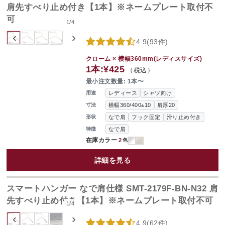
肩先すべり止め付き【1本】※ネームプレート取付不
可
1
/
4
‹
›
4.9
(
93件
)
クローム × 横幅360mm(レディスサイズ)
1本:
¥425
（税込）
最小注文数量: 1本〜
レディース
シャツ向け
用途
横幅360/400±10
肩厚20
寸法
なで肩
フック固定
滑り止め付き
形状
なで肩
特徴
在庫カラー
2
色
詳細を見る
スマートハンガー なで肩仕様 SMT-2179F-BN-N32 肩
先すべり止め付き【1本】※ネームプレート取付不可
1
/
4
‹
›
4.9
(
62件
)