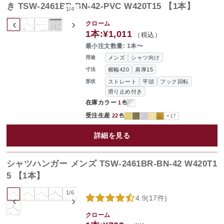
き TSW-2461BR-BN-42-PVC W420T15 【1本】
1
/
4
‹
›
クローム
1本:
¥1,011
（税込）
最小注文数量: 1本〜
メンズ
シャツ向け
用途
横幅420
肩厚15
寸法
ストレート
平頭
フック回転
形状
滑り止め付き
在庫カラー
1
色
受注生産
22
色
+17
詳細を見る
シャツハンガー メンズ TSW-2461BR-BN-42 W420T1
5 【1本】
1
/
6
4.9
(
17件
)
‹
›
クローム