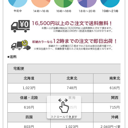
■送料
宅配便
北海道
北東北
南東北
1,023円
748円
616円
信越・北陸
東海
関西
616円
605円
715円
四国
九州
沖縄
803円
1,023円
2,040円~(要見積