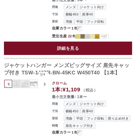
最小注文数量: 1本〜
メンズ
ジャケット向け
用途
横幅450
肩厚40
寸法
湾曲
平頭
フック回転
形状
在庫カラー
1
色
受注生産
22
色
+17
詳細を見る
ジャケットハンガー メンズビッグサイズ 肩先キャッ
プ付き TSW-1467R-BN-45KC W450T40 【1本】
1
/
4
‹
›
クローム
1本:
¥1,109
（税込）
最小注文数量: 1本〜
メンズ
ジャケット向け
用途
横幅450
肩厚40
寸法
湾曲
平頭
フック回転
滑り止め付き
形状
肩先キャップ付き
特徴
在庫カラー
1
色