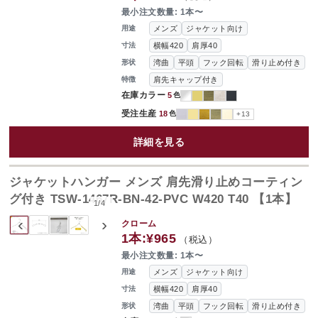
最小注文数量: 1本〜
メンズ
ジャケット向け
用途
横幅420
肩厚40
寸法
湾曲
平頭
フック回転
滑り止め付き
形状
肩先キャップ付き
特徴
在庫カラー
5
色
受注生産
18
色
+13
詳細を見る
ジャケットハンガー メンズ 肩先滑り止めコーティン
グ付き TSW-1467R-BN-42-PVC W420 T40 【1本】
1
/
4
‹
›
クローム
1本:
¥965
（税込）
最小注文数量: 1本〜
メンズ
ジャケット向け
用途
横幅420
肩厚40
寸法
湾曲
平頭
フック回転
滑り止め付き
形状