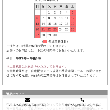
日
月
火
水
木
金
土
1
2
3
4
5
6
7
8
9
10
11
12
13
14
15
16
17
18
19
20
21
22
23
24
25
26
27
28
29
30
(
発送業務休日)
ご注文は24時間365日お受けしております。
店舗へのお問合せは、下記の時間帯にお願いいたします。
平日：午前9時～午後6時
※土日祝日はお休みをいただいております。
※営業時間外は、自動配信メール以外の受注確認メール、お問い合わ
せに対する返信、商品の発送業務等はお休みさせていただきます。
返品について
弊社は万全を期して商品管理を行っておりますが、お届けした商品に
メールでのお問い合わせはこちら
電話でのお問い合わせはこちら
万一商品違い、不良品等がございましたら商品到着後1週間以内にメー