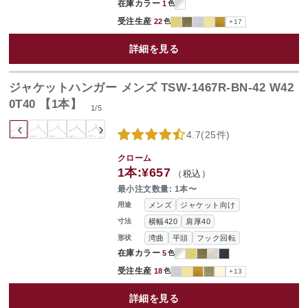
在庫カラー
1
色
受注生産
22
色
+17
詳細を見る
ジャケットハンガー メンズ TSW-1467R-BN-42 W42
0T40 【1本】
1
/
5
‹
›
4.7
(
25件
)
クローム
1本:
¥657
（税込）
最小注文数量: 1本〜
メンズ
ジャケット向け
用途
横幅420
肩厚40
寸法
湾曲
平頭
フック回転
形状
在庫カラー
5
色
受注生産
18
色
+13
詳細を見る