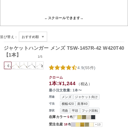
並び替え：
ジャケットハンガー メンズ TSW-1457R-42 W420T40
【1本】
1
/
5
‹
›
4.9
(
55件
)
クローム
1本:
¥1,244
（税込）
最小注文数量: 1本〜
メンズ
ジャケット向け
用途
横幅420
肩厚40
寸法
湾曲
平頭
フック回転
形状
在庫カラー
5
色
受注生産
18
色
+13