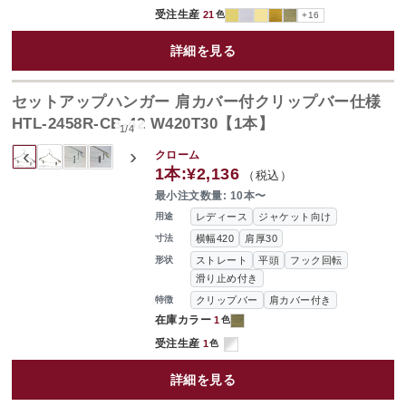
受注生産
21
色
+16
詳細を見る
セットアップハンガー 肩カバー付クリップバー仕様
HTL-2458R-CB-42 W420T30【1本】
1
/
4
‹
›
クローム
1本:
¥2,136
（税込）
最小注文数量: 10本〜
レディース
ジャケット向け
用途
横幅420
肩厚30
寸法
ストレート
平頭
フック回転
形状
滑り止め付き
クリップバー
肩カバー付き
特徴
在庫カラー
1
色
受注生産
1
色
詳細を見る