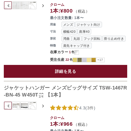
‹
›
クローム
1本:
¥800
（税込）
最小注文数量: 1本〜
メンズ
ジャケット向け
用途
横幅420
肩厚40
寸法
湾曲
丸頭
フック回転
滑り止め付き
形状
肩先キャップ付き
特徴
在庫カラー
1
色
受注生産
22
色
+17
詳細を見る
ジャケットハンガー メンズビッグサイズ TSW-1467R
-BN-45 W450T40 【1本】
1
/
4
‹
›
4.3
(
3件
)
クローム
1本:
¥966
（税込）