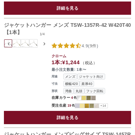
詳細を見る
ジャケットハンガー メンズ TSW-1357R-42 W420T40
【1本】
1
/
4
‹
›
4.9
(
9件
)
クローム
1本:
¥1,244
（税込）
最小注文数量: 1本〜
メンズ
ジャケット向け
用途
横幅420
肩厚40
寸法
湾曲
丸頭
フック回転
形状
在庫カラー
4
色
受注生産
19
色
+14
詳細を見る
ジャケットハンガー メンズビッグサイズ TSW-1457R