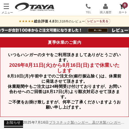
0
TEL
購入履歴
総合評価 4.83
3,318件のレビュー
★★★★★
レビューを見る
夏季休業のご案内
いつもハンガーのタヤをご利用頂きましてありがとうござい
ます。
2026年8月11日(火)から8月16日(日)まで休業いた
します
8月10日(月)午前中までのご注文分(銀行振込除く)は、休業前
に発送させて頂きます。
休業期間中もご注文は24時間受け付けておりますが、お問い
合わせへのご回答は8月17日(月)より順次対応させて頂きま
す。
ご不便をお掛け致しますが、何卒ご了承くださいますようお
お知らせ
2024年12月12日
年末年始休業のお知らせ
願い申し上げます。
お知らせ
2026年3月7日
スチール製ハンガー、およびディスプレイスタンド価格改定のお知らせ
お知らせ
2025年7月16日
プラスチック製ハンガー、及び木製ハンガーKシリーズ 価格改定のお知らせ
お知らせ
2025年3月14日
木製ハンガーNシリーズ価格改定のお知らせ