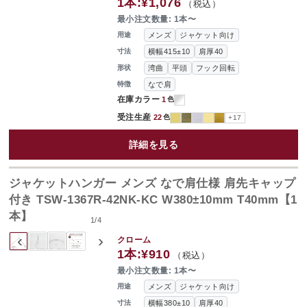
1本:
¥1,076
（税込）
最小注文数量: 1本〜
メンズ
ジャケット向け
用途
横幅415±10
肩厚40
寸法
湾曲
平頭
フック回転
形状
なで肩
特徴
在庫カラー
1
色
受注生産
22
色
+17
詳細を見る
ジャケットハンガー メンズ なで肩仕様 肩先キャップ
付き TSW-1367R-42NK-KC W380±10mm T40mm【1
本】
1
/
4
‹
›
クローム
1本:
¥910
（税込）
最小注文数量: 1本〜
メンズ
ジャケット向け
用途
横幅380±10
肩厚40
寸法