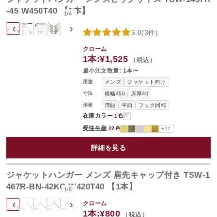
-45 W450T40 【1本】
1
/
4
‹
›
5.0
(
3件
)
クローム
1本:
¥1,525
（税込）
最小注文数量: 1本〜
メンズ
ジャケット向け
用途
横幅450
肩厚40
寸法
湾曲
平頭
フック回転
形状
在庫カラー
1
色
受注生産
22
色
+17
詳細を見る
ジャケットハンガー メンズ 肩先キャップ付き TSW-1
467R-BN-42KC W420T40 【1本】
1
/
5
‹
›
クローム
1本:
¥800
（税込）