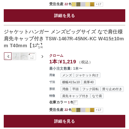
受注生産
22
色
+17
詳細を見る
ジャケットハンガー メンズビッグサイズ なで肩仕様
肩先キャップ付き TSW-1467R-45NK-KC W415±10m
m T40mm【1本】
1
/
4
‹
›
クローム
1本:
¥1,219
（税込）
最小注文数量: 1本〜
メンズ
ジャケット向け
用途
横幅415±10
肩厚40
寸法
湾曲
平頭
フック回転
滑り止め付き
形状
肩先キャップ付き
なで肩
特徴
在庫カラー
1
色
受注生産
22
色
+17
詳細を見る