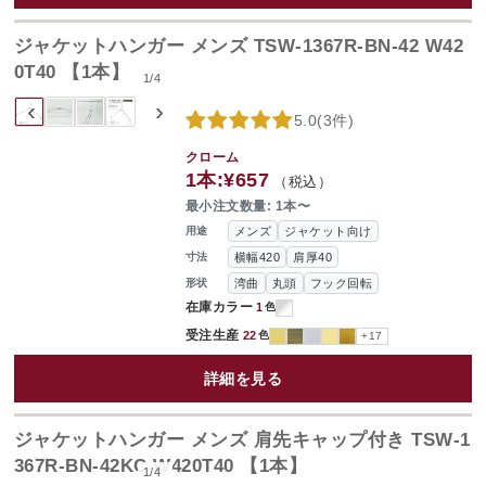
ジャケットハンガー メンズ TSW-1367R-BN-42 W42
0T40 【1本】
1
/
4
‹
›
5.0
(
3件
)
クローム
1本:
¥657
（税込）
最小注文数量: 1本〜
メンズ
ジャケット向け
用途
横幅420
肩厚40
寸法
湾曲
丸頭
フック回転
形状
在庫カラー
1
色
受注生産
22
色
+17
詳細を見る
ジャケットハンガー メンズ 肩先キャップ付き TSW-1
367R-BN-42KC W420T40 【1本】
1
/
4