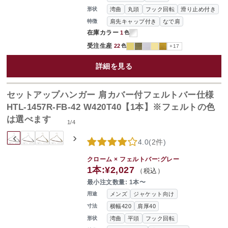
湾曲
丸頭
フック回転
滑り止め付き
形状
肩先キャップ付き
なで肩
特徴
在庫カラー
1
色
受注生産
22
色
+17
詳細を見る
セットアップハンガー 肩カバー付フェルトバー仕様
HTL-1457R-FB-42 W420T40【1本】※フェルトの色
は選べます
1
/
4
‹
›
4.0
(
2件
)
クローム × フェルトバー:グレー
1本:
¥2,027
（税込）
最小注文数量: 1本〜
メンズ
ジャケット向け
用途
横幅420
肩厚40
寸法
湾曲
平頭
フック回転
形状