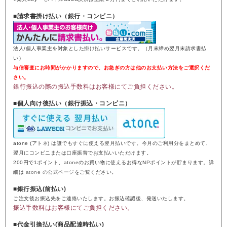
■請求書掛け払い（銀行・コンビニ）
法人/個人事業主を対象とした掛け払いサービスです。（月末締め翌月末請求書払
い）
与信審査にお時間がかかりますので、お急ぎの方は他のお支払い方法をご選択くだ
さい。
銀行振込の際の振込手数料はお客様にてご負担ください。
■個人向け後払い（銀行振込・コンビニ）
atone (アトネ) は誰でもすぐに使える翌月払いです。今月のご利用分をまとめて、
翌月にコンビニまたは口座振替でお支払いいただけます。
200円で1ポイント、atoneのお買い物に使えるお得なNPポイントが貯まります。詳
細は
atone の公式ページ
をご覧ください。
■銀行振込(前払い)
ご注文後お振込先をご連絡いたします。お振込確認後、発送いたします。
振込手数料はお客様にてご負担ください。
■代金引換払い(商品配達時払い)