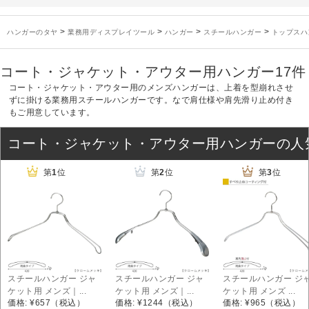
未分類
2024年12月19日
雑誌「GINZA」でタヤのハンガーを紹介していただきました
お知らせ
2024年12月12日
年末年始休業のお知らせ
>
>
>
>
ハンガーのタヤ
業務用ディスプレイツール
ハンガー
スチールハンガー
トップスハ
お知らせ
2026年3月7日
スチール製ハンガー、およびディスプレイスタンド価格改定のお知らせ
お知らせ
2025年7月16日
プラスチック製ハンガー、及び木製ハンガーKシリーズ 価格改定のお知らせ
コート・ジャケット・アウター用ハンガー
17件
お知らせ
2025年3月14日
木製ハンガーNシリーズ価格改定のお知らせ
コート・ジャケット・アウター用のメンズハンガーは、上着を型崩れさせ
未分類
2024年12月19日
雑誌「GINZA」でタヤのハンガーを紹介していただきました
ずに掛ける業務用スチールハンガーです。なで肩仕様や肩先滑り止め付き
もご用意しています。
お知らせ
2024年12月12日
年末年始休業のお知らせ
コート・ジャケット・アウター用ハンガーの人
第
1
位
第
2
位
第
3
位
スチールハンガー ジャ
スチールハンガー ジャ
スチールハンガー ジ
ケット用 メンズ｜...
ケット用 メンズ｜...
ケット用 メンズ ...
価格: ¥657
（税込）
価格: ¥1244
（税込）
価格: ¥965
（税込）