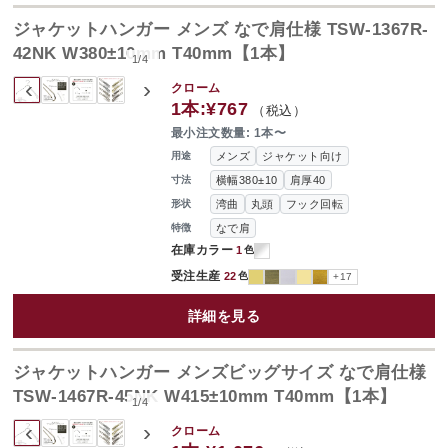
ジャケットハンガー メンズ なで肩仕様 TSW-1367R-
42NK W380±10mm T40mm【1本】
1
/
4
‹
›
クローム
1本:
¥767
（税込）
最小注文数量: 1本〜
メンズ
ジャケット向け
用途
横幅380±10
肩厚40
寸法
湾曲
丸頭
フック回転
形状
なで肩
特徴
在庫カラー
1
色
受注生産
22
色
+17
詳細を見る
ジャケットハンガー メンズビッグサイズ なで肩仕様
TSW-1467R-45NK W415±10mm T40mm【1本】
1
/
4
‹
›
クローム