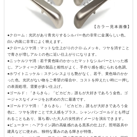
●クローム：光沢があり青光りするシルバー色の非常に金属らしい色。
白い内装に非常によく映えます。
●クロームツヤ消：マットな仕上がりのクロ-ムメッキ。ツヤを消すこと
で青さが増しアルミの色に近い仕上がりになります。
●ニッケルツヤ消：若干黄色味のかかったマットなシルバーといった感
じ。アンティーク調の製品と相性がよく、手作り感を感じられる色調。
●ホワイトニッケル：ステンレスよりも艶がなく、若干、黄色味のかか
った色。光沢がない物をご希望の場合や、コストを抑えたい時に一押し
の表面処理。需要が多い仕上げ。
●ゴールド：「きらきら」「ピカピカ」誰もが大好きであろう金色。ゴ
ージャスなイメージをお求めの方に最適です。
●ゴールドツヤ消：「きらきら」「ピカピカ」誰もが大好きであろう金
色に、ツヤを消すことで大人感をプラス。シャンパンゴールドとも呼ば
れることもあり、落ち着いた大人の女性的イメージを演出できます。
●ピューター：ヘアライン調の高級感のある黒系の仕上げ。照明器具や
建具などに使われ、独特な重みのある輝きが特徴。