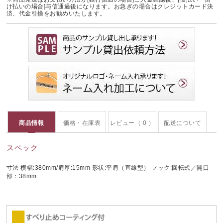
け払いの場合]与信通過後になります。お急ぎの場合はクレジットカード決
済、代金引換をお勧めいたします。
商品情報
価格・在庫表
レビュー（ 0 ）
配送について
スペック
寸法 横幅:380mm/肩厚:15mm 形状:平肩（直線型） フック:回転式／開口
部：38mm