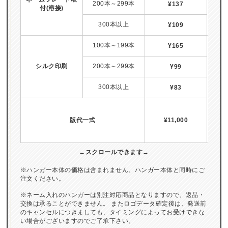
200本～299本
¥137
付(溶接)
300本以上
¥109
納期
100本～199本
¥165
シルク印刷
200本～299本
¥99
300本以上
¥83
納期
版代一式
¥11,000
※ハンガー本体の価格は含まれません。ハンガー本体と同時にご
注文ください。
※ネーム入れのハンガーは別注対応商品となりますので、返品・
交換は承ることができません。 またロゴデータ確定後は、発送前
のキャンセルにつきましても、タイミングによってお受けできな
い場合がございますのでご了承下さい。