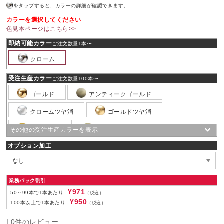
をタップすると、カラーの詳細が確認できます。
カラーを選択してください
色見本ページはこちら>>
即納可能カラー
ご注文数量1本〜
クローム
受注生産カラー
ご注文数量100本〜
ゴールド
アンティークゴールド
クロームツヤ消
ゴールドツヤ消
古美色塗装
アンティークゴールドツヤ消
オプション加工
ホワイトニッケル
ニッケルツヤ消
銅
銅ツヤ消
銅ブロンズ
銅ブロンズツヤ消
ピューター
業務パック割引
¥971
50～99本で1本あたり
（税込）
ピューターツヤ消
黒ニッケル
¥950
100本以上で1本あたり
（税込）
黒ニッケルツヤ消
黒電着
|
0件のレビュー