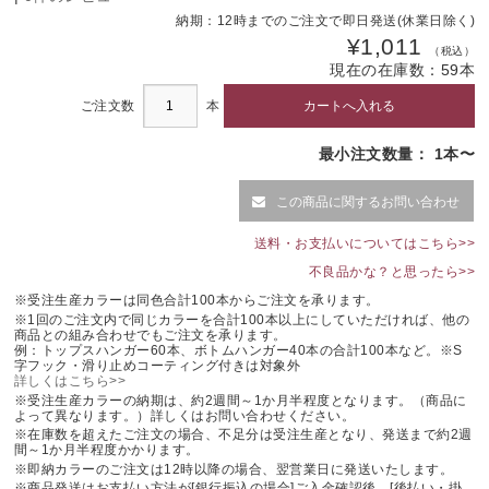
黒ツヤ消塗装
ホワイトブロンズ
納期：
12時までのご注文で即日発送(休業日除く)
ホワイトブロンズツヤ消
白粉体塗装
¥1,011
（税込）
現在の在庫数：
59
本
白ツヤ消塗装
ご注文数
本
最小注文数量： 1本〜
この商品に関するお問い合わせ
送料・お支払いについてはこちら>>
不良品かな？と思ったら>>
※受注生産カラーは同色合計100本からご注文を承ります。
※1回のご注文内で同じカラーを合計100本以上にしていただければ、他の
商品との組み合わせでもご注文を承ります。
例：トップスハンガー60本、ボトムハンガー40本の合計100本など。※S
字フック・滑り止めコーティング付きは対象外
詳しくはこちら>>
※受注生産カラーの納期は、約2週間～1か月半程度となります。（商品に
よって異なります。）詳しくはお問い合わせください。
※在庫数を超えたご注文の場合、不足分は受注生産となり、発送まで約2週
間～1か月半程度かかります。
※即納カラーのご注文は12時以降の場合、翌営業日に発送いたします。
※商品発送はお支払い方法が[銀行振込の場合]ご入金確認後、[後払い・掛