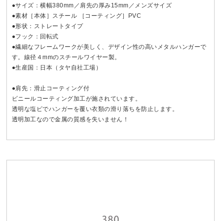
●サイズ：横幅380mm／肩先の厚み15mm／メンズサイズ
●素材［本体］スチール ［コーティング］PVC
●形状：ストレートタイプ
●フック：回転式
●繊細なフレームワークが美しく、デザイン性の高いメタルハンガーで
す。線径４mmのスチールワイヤー製。
●生産国：日本（タヤ自社工場）
●肩先：滑止コーティング付
ビニールコーティング加工が施されています。
透明な塩ビでハンガーを覆い衣類の滑り落ちを防止します。
透明加工なので金属の質感を失いません！