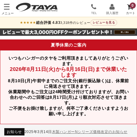
0
TEL
購入履歴
総合評価 4.83
3,318件のレビュー
★★★★★
レビューを見る
夏季休業のご案内
いつもハンガーのタヤをご利用頂きましてありがとうござい
ます。
2026年8月11日(火)から8月16日(日)まで休業いた
します
8月10日(月)午前中までのご注文分(銀行振込除く)は、休業前
に発送させて頂きます。
休業期間中もご注文は24時間受け付けておりますが、お問い
合わせへのご回答は8月17日(月)より順次対応させて頂きま
す。
ご不便をお掛け致しますが、何卒ご了承くださいますようお
お知らせ
2024年12月12日
年末年始休業のお知らせ
願い申し上げます。
お知らせ
2026年3月7日
スチール製ハンガー、およびディスプレイスタンド価格改定のお知らせ
お知らせ
2025年7月16日
プラスチック製ハンガー、及び木製ハンガーKシリーズ 価格改定のお知らせ
お知らせ
2025年3月14日
木製ハンガーNシリーズ価格改定のお知らせ