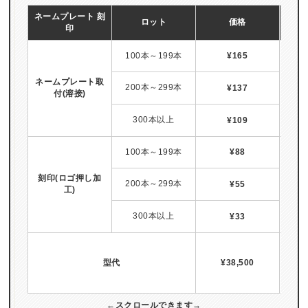
ネームプレート 刻
ロット
価格
印
100本～199本
¥165
ネームプレート取
200本～299本
¥137
付(溶接)
納
300本以上
¥109
100本～199本
¥88
刻印(ロゴ押し加
200本～299本
¥55
工)
納
300本以上
¥33
型代
¥38,500