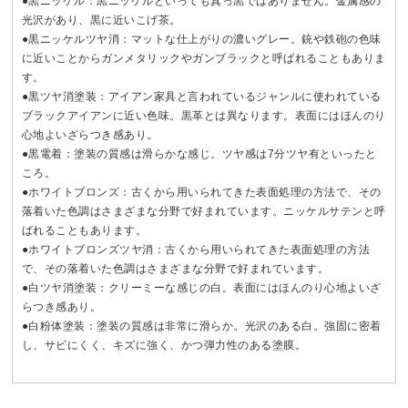
●黒ニッケル：黒ニッケルといっても真っ黒ではありません。金属感の
光沢があり、黒に近いこげ茶。
●黒ニッケルツヤ消：マットな仕上がりの濃いグレー。銃や鉄砲の色味
に近いことからガンメタリックやガンブラックと呼ばれることもありま
す。
●黒ツヤ消塗装：アイアン家具と言われているジャンルに使われている
ブラックアイアンに近い色味。黒革とは異なります。表面にはほんのり
心地よいざらつき感あり。
●黒電着：塗装の質感は滑らかな感じ。ツヤ感は7分ツヤ有といったと
ころ。
●ホワイトブロンズ：古くから用いられてきた表面処理の方法で、その
落着いた色調はさまざまな分野で好まれています。ニッケルサテンと呼
ばれることもあります。
●ホワイトブロンズツヤ消：古くから用いられてきた表面処理の方法
で、その落着いた色調はさまざまな分野で好まれています。
●白ツヤ消塗装：クリーミーな感じの白。表面にはほんのり心地よいざ
らつき感あり。
●白粉体塗装：塗装の質感は非常に滑らか。光沢のある白。強固に密着
し、サビにくく、キズに強く、かつ弾力性のある塗膜。