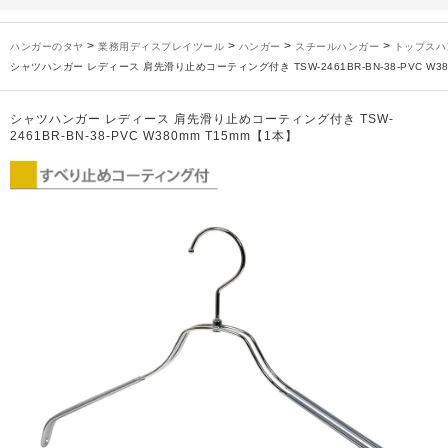
未分類
2024年12月19日
雑誌「GINZA」でタヤのハンガーを紹介していただきました
お知らせ
2024年12月12日
年末年始休業のお知らせ
>
>
>
>
ハンガーのタヤ
業務用ディスプレイツール
ハンガー
スチールハンガー
トップスハ
お知らせ
2026年3月7日
スチール製ハンガー、およびディスプレイスタンド価格改定のお知らせ
シャツハンガー レディース 肩先滑り止めコーティング付き TSW-2461BR-BN-38-PVC W38
お知らせ
2025年7月16日
プラスチック製ハンガー、及び木製ハンガーKシリーズ 価格改定のお知らせ
お知らせ
2025年3月14日
木製ハンガーNシリーズ価格改定のお知らせ
シャツハンガー レディース 肩先滑り止めコーティング付き TSW-
2461BR-BN-38-PVC W380mm T15mm【1本】
未分類
2024年12月19日
雑誌「GINZA」でタヤのハンガーを紹介していただきました
お知らせ
2024年12月12日
年末年始休業のお知らせ