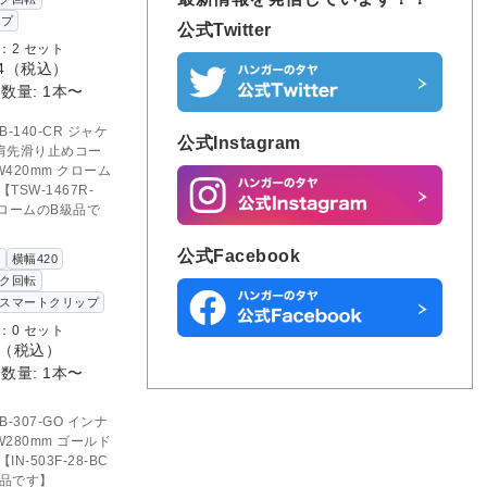
ップ
公式Twitter
：2 セット
4
（税込）
数量: 1本〜
D OUT
のお問い合わせ
B-140-CR ジャケ
公式Instagram
肩先滑り止めコー
420mm クローム
TSW-1467R-
CクロームのB級品で
公式Facebook
け
横幅420
ク回転
スマートクリップ
：0 セット
（税込）
数量: 1本〜
D OUT
のお問い合わせ
B-307-GO インナ
280mm ゴールド
N-503F-28-BC
級品です】