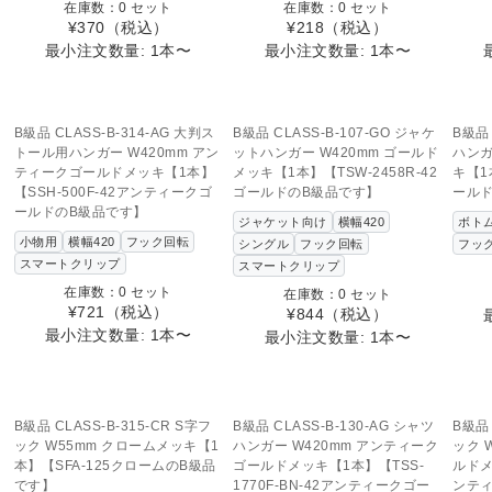
在庫数：0 セット
在庫数：0 セット
¥370
（税込）
¥218
（税込）
最小注文数量: 1本〜
最小注文数量: 1本〜
SOLD OUT
SOLD OUT
この商品へのお問い合わせ
この商品へのお問い合わせ
こ
B級品 CLASS-B-314-AG 大判ス
B級品 CLASS-B-107-GO ジャケ
B級品 
トール用ハンガー W420mm アン
ットハンガー W420mm ゴールド
ハンガ
ティークゴールドメッキ【1本】
メッキ【1本】【TSW-2458R-42
キ【1本
【SSH-500F-42アンティークゴ
ゴールドのB級品です】
ール
ールドのB級品です】
ジャケット向け
横幅420
ボト
小物用
横幅420
フック回転
シングル
フック回転
フッ
スマートクリップ
スマートクリップ
在庫数：0 セット
在庫数：0 セット
¥721
（税込）
¥844
（税込）
最小注文数量: 1本〜
最小注文数量: 1本〜
SOLD OUT
この商品へのお問い合わせ
B級品 CLASS-B-315-CR S字フ
B級品 CLASS-B-130-AG シャツ
B級品 
ック W55mm クロームメッキ【1
ハンガー W420mm アンティーク
ック 
本】【SFA-125クロームのB級品
ゴールドメッキ【1本】【TSS-
ルドメ
です】
1770F-BN-42アンティークゴー
ンテ