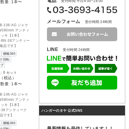
電話
受付時間:平日9:00~18:00
数量: 1本〜
D OUT
メールフォーム
受付時間:24時間
のお問い合わせ
B-108-AG ジャケ
380mm アンティ
メッキ【1本】
R-BN-38アンティー
B級品です】
LINE
受付時間:24時間
け
横幅380
ク回転
ップ
：0 セット
（税込）
数量: 1本〜
B-106-AG ジャケ
380mm アンティ
メッキ【1本】
R-38アンティーク
ハンガーのタヤ 公式SNS
級品です】
け
横幅380
最新情報を発信しています！！
ク回転