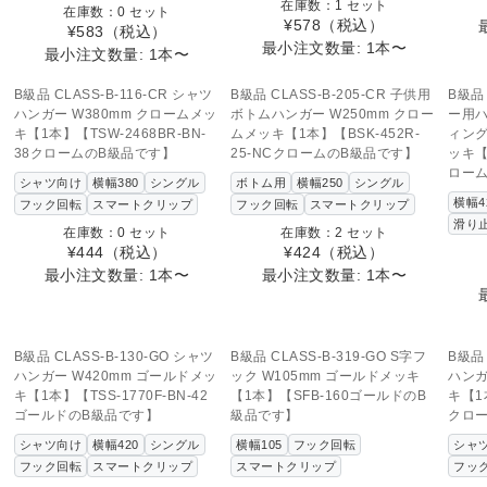
在庫数：1 セット
在庫数：0 セット
¥578
（税込）
¥583
（税込）
最小注文数量: 1本〜
最小注文数量: 1本〜
SOLD OUT
この商品へのお問い合わせ
こ
B級品 CLASS-B-116-CR シャツ
B級品 CLASS-B-205-CR 子供用
B級品 
ハンガー W380mm クロームメッ
ボトムハンガー W250mm クロー
ー用ハ
キ【1本】【TSW-2468BR-BN-
ムメッキ【1本】【BSK-452R-
ィング
38クロームのB級品です】
25-NCクロームのB級品です】
ッキ【
ロー
シャツ向け
横幅380
シングル
ボトム用
横幅250
シングル
横幅4
フック回転
スマートクリップ
フック回転
スマートクリップ
滑り
在庫数：0 セット
在庫数：2 セット
¥444
（税込）
¥424
（税込）
最小注文数量: 1本〜
最小注文数量: 1本〜
SOLD OUT
SOLD OUT
この商品へのお問い合わせ
この商品へのお問い合わせ
こ
B級品 CLASS-B-130-GO シャツ
B級品 CLASS-B-319-GO S字フ
B級品 
ハンガー W420mm ゴールドメッ
ック W105mm ゴールドメッキ
ハンガ
キ【1本】【TSS-1770F-BN-42
【1本】【SFB-160ゴールドのB
キ【1本
ゴールドのB級品です】
級品です】
クロ
シャツ向け
横幅420
シングル
横幅105
フック回転
シャ
フック回転
スマートクリップ
スマートクリップ
フッ