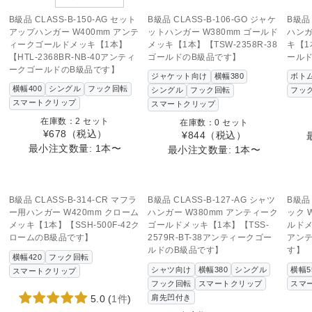
この商品へのお問い合わせ
こ
B級品 CLASS-B-150-AG セット
B級品 CLASS-B-106-GO ジャケ
B級品 
アップハンガー W400mm アンテ
ットハンガー W380mm ゴールド
ハンガ
ィークゴールドメッキ【1本】
メッキ【1本】【TSW-2358R-38
キ【1本
【HTL-2368BR-NB-40アンティ
ゴールドのB級品です】
ール
ークゴールドのB級品です】
ジャケット向け
横幅380
ボト
横幅400
シングル
フック回転
シングル
フック回転
フッ
スマートクリップ
スマートクリップ
在庫数：2 セット
在庫数：0 セット
¥678
（税込）
¥844
（税込）
最小注文数量: 1本〜
最小注文数量: 1本〜
SOLD OUT
この商品へのお問い合わせ
B級品 CLASS-B-314-CR マフラ
B級品 CLASS-B-127-AG シャツ
B級品 
ー用ハンガー W420mm クローム
ハンガー W380mm アンティーク
ック 
メッキ【1本】【SSH-500F-42ク
ゴールドメッキ【1本】【TSS-
ルドメ
ロームのB級品です】
2579R-BT-38アンティークゴー
アン
ルドのB級品です】
す】
横幅420
フック回転
シャツ向け
横幅380
シングル
横幅5
スマートクリップ
フック回転
スマートクリップ
スマ
肩先凹付き
5.0
(
1件
)