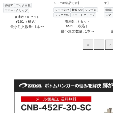
ルドのB級品です】
す】
横幅55
フック回転
シャツ向け
横幅420
シングル
横幅1
スマートクリップ
フック回転
スマートクリップ
スマ
在庫数：0 セット
¥151
（税込）
在庫数：2 セット
¥526
（税込）
最小注文数量: 1本〜
最小注文数量: 1本〜
≪
1
2