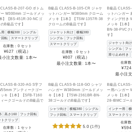
の商品へのお問い合わせ
この商品へのお問い合わせ
この商品へ
CLASS-B-207-GO ボトム
B級品 CLASS-B-105-CR ジャケ
B級品 CLASS-
ー W300mm ゴールドメッ
ットハンガー W380mm クローム
ットハンガー 
】【BS-451R-30-NCゴ
メッキ【1本】【TSW-1357R-38
ティング付き W
ドのB級品です】
クロームのB級品です】
メッキ【1本】【
BN-38-PV
ム用
横幅300
シングル
ジャケット向け
横幅380
す】
ク回転
スマートクリップ
シングル
フック回転
ジャケット向
スマートクリップ
在庫数：0 セット
シングル
フッ
¥627
（税込）
在庫数：0 セット
滑り止め付き
¥807
（税込）
最小注文数量: 1本〜
在庫数
最小注文数量: 1本〜
¥724
最小注文
SOLD OUT
SOL
この商品へのお問い合わせ
この商品へ
CLASS-B-320-AG S字フ
B級品 CLASS-B-118-GO シャツ
B級品 CLASS-
W55mm アンティークゴー
ハンガー W380mm ゴールドメッ
ー用ハンガー W
ッキ【1本】【SFB-T160
キ【1本】【TSW-2361BR-BN-
メッキ【1本】【I
ティークゴールドのB級品で
38ゴールドのB級品です】
28-IBMCゴ
シャツ向け
横幅380
シングル
インナー用
横
5
高さ160
フック回転
フック回転
スマートクリップ
スマートクリ
ートクリップ
在庫数
5.0
(
1件
)
¥594
在庫数：1 セット