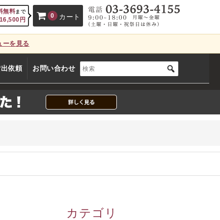
料無料
まで
0
カート
16,500
円
ューを見る
、カートに商品はございません。
貸出依頼
お問い合わせ
(カゴの商品数:0種類、合計数:0)
カテゴリ