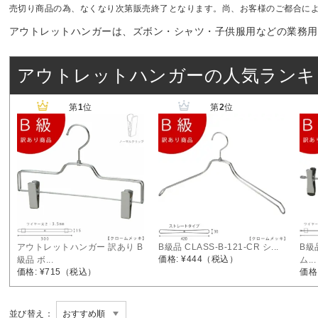
未分類
2024年12月19日
雑誌「GINZA
売切り商品の為、なくなり次第販売終了となります。尚、お客様のご都合に
お知らせ
2024年12月12日
年末年始休業
アウトレットハンガーは、ズボン・シャツ・子供服用などの業務用
アウトレットハンガーの人気ランキ
第
1
位
第
2
位
アウトレットハンガー 訳あり B
B級品 CLASS-B-121-CR シ...
B級
価格: ¥444
（税込）
級品 ボ...
ム...
価格: ¥715
（税込）
価格:
並び替え：
SOLD OUT