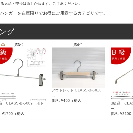
」でタヤのハンガーを紹介していただきました
よる返品・交換は応じかねます。ご了承ください。
のお知らせ
ハンガーを在庫限りでお得にご用意するカテゴリです。
ング
第
3
位
第
4
位
アウトレット CLASS-B-5018
...
価格: ¥400
（税込）
品 CLASS-B-5009 ボト
B級品 CLAS
ー...
 ¥1700
（税込）
価格: ¥2100
SOLD OUT
SOLD OUT
SOL