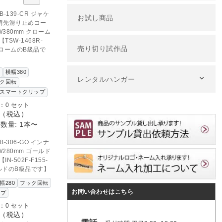
のお問い合わせ
B-139-CR ジャケ
お試し商品
肩先滑り止めコー
380mm クローム
TSW-1468R-
売り切り試作品
CクロームのB級品で
け
横幅380
レンタルハンガー
ク回転
スマートクリップ
：0 セット
（税込）
数量: 1本〜
D OUT
のお問い合わせ
B-306-GO インナ
280mm ゴールド
N-502F-F155-
ールドのB級品です】
幅280
フック回転
お問い合わせはこちら
ップ
：0 セット
（税込）