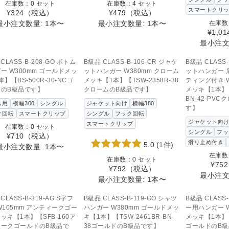
在庫数：0 セット
在庫数：4 セット
スマートクリ
¥324
（税込）
¥479
（税込）
最小注文数量: 1本〜
最小注文数量: 1本〜
在庫数
¥1,01
最小注文
SOLD OUT
SOLD OUT
SOL
の商品へのお問い合わせ
この商品へのお問い合わせ
この商品へ
CLASS-B-208-GO ボトム
B級品 CLASS-B-106-CR ジャケ
B級品 CLASS-
ー W300mm ゴールドメッ
ットハンガー W380mm クローム
ットハンガー 
】【BS-500R-30-NCゴ
メッキ【1本】【TSW-2358R-38
ティング付き W
ドのB級品です】
クロームのB級品です】
メッキ【1本】【
BN-42-PV
ム用
横幅300
シングル
ジャケット向け
横幅380
す】
ク回転
スマートクリップ
シングル
フック回転
ジャケット向
スマートクリップ
在庫数：0 セット
シングル
フッ
¥710
（税込）
滑り止め付き
5.0
(
1件
)
最小注文数量: 1本〜
在庫数
在庫数：0 セット
¥752
¥792
（税込）
最小注文
最小注文数量: 1本〜
SOLD OUT
SOL
この商品へのお問い合わせ
この商品へ
CLASS-B-319-AG S字フ
B級品 CLASS-B-119-GO シャツ
B級品 CLASS-
W105mm アンティークゴー
ハンガー W380mm ゴールドメッ
ー用ハンガー W
ッキ【1本】【SFB-160ア
キ【1本】【TSW-2461BR-BN-
メッキ【1本】【I
ィークゴールドのB級品で
38ゴールドのB級品です】
ゴールドのB