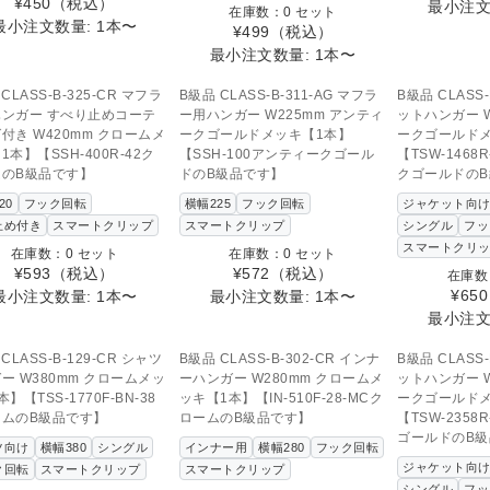
¥450
（税込）
最小注文
在庫数：0 セット
最小注文数量: 1本〜
¥499
（税込）
最小注文数量: 1本〜
SOLD OUT
SOLD OUT
SOL
の商品へのお問い合わせ
この商品へのお問い合わせ
この商品へ
CLASS-B-325-CR マフラ
B級品 CLASS-B-311-AG マフラ
B級品 CLASS-
ンガー すべり止めコーテ
ー用ハンガー W225mm アンティ
ットハンガー W
付き W420mm クロームメ
ークゴールドメッキ【1本】
ークゴールド
1本】【SSH-400R-42ク
【SSH-100アンティークゴール
【TSW-1468
ムのB級品です】
ドのB級品です】
クゴールドの
20
フック回転
横幅225
フック回転
ジャケット向
止め付き
スマートクリップ
スマートクリップ
シングル
フッ
スマートクリ
在庫数：0 セット
在庫数：0 セット
¥593
（税込）
¥572
（税込）
在庫数
¥650
最小注文数量: 1本〜
最小注文数量: 1本〜
最小注文
SOLD OUT
の商品へのお問い合わせ
CLASS-B-129-CR シャツ
B級品 CLASS-B-302-CR インナ
B級品 CLASS-
ー W380mm クロームメッ
ーハンガー W280mm クロームメ
ットハンガー W
】【TSS-1770F-BN-38
ッキ【1本】【IN-510F-28-MCク
ークゴールド
ームのB級品です】
ロームのB級品です】
【TSW-2358
ゴールドのB
ツ向け
横幅380
シングル
インナー用
横幅280
フック回転
ジャケット向
ク回転
スマートクリップ
スマートクリップ
シングル
フッ