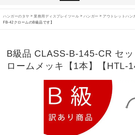
未分類
2024年12月19日
雑誌「GINZA
お知らせ
2024年12月12日
年末年始休業
ハンガーのタヤ
>
業務用ディスプレイツール
>
ハンガー
>
アウトレットハン
お知らせ
2026年3月7日
スチール製ハンガ
FB-42クロームのB級品です】
お知らせ
2025年7月16日
プラスチック製
お知らせ
2025年3月14日
木製ハンガーN
未分類
2024年12月19日
雑誌「GINZA
B級品 CLASS-B-145-C
お知らせ
2024年12月12日
年末年始休業
ロームメッキ【1本】【HTL-1