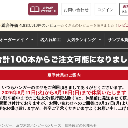
送
お問い合わせ
ログイン
あと
総合評価 4.83
3,318件のレビュー
レビ
★
たくさんのレビューを頂きました！
只今
オーダーメイド
名入れ加工
人気ランキング
サンプル
夏季休業のご案内
いつもハンガーのタヤをご利用頂きましてありがとうございます。
2026年8月11日(火)から8月16日(日)まで休業いたします
日(月)午前中までのご注文分(銀行振込除く)は、休業前に発送させて
間受け付けておりますが、お問い合わせへのご回答は8月17日(月)
のお知らせ
便をお掛け致しますが、何卒ご了承くださいますようお願い申し上げ
ー、およびディスプレイスタンド価格改定のお知らせ
ハンガー、及び木製ハンガーKシリーズ 価格改定のお知らせ
シリーズ価格改定のお知らせ