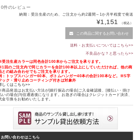
|
0件のレビュー
納期：
受注生産のため、ご注文から約2週間～1か月半程度で発送
¥1,151
（税込）
この商品に関するお問い合わせ
送料・お支払いについてはこちら>>
不良品かな？と思ったら>>
※受注生産カラーは同色合計100本からご注文を承ります。
※1回のご注文内で同じカラーを合計100本以上にしていただければ、他の商
品との組み合わせでもご注文を承ります。
例：トップスハンガー60本、ボトムハンガー40本の合計100本など。※S字
フック・滑り止めコーティング付きは対象外
詳しくはこちら>>
※商品発送はお支払い方法が[銀行振込の場合]ご入金確認後、[後払い・掛け
払いの場合]与信通過後になります。お急ぎの場合はクレジットカード決済、
代金引換をお勧めいたします。
お問い合わせはこちら