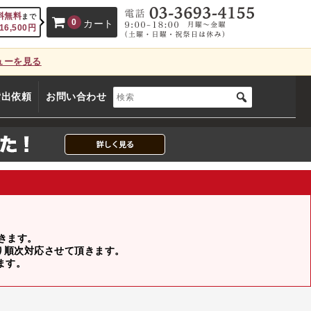
料無料
まで
0
カート
16,500
円
ューを見る
、カートに商品はございません。
貸出依頼
お問い合わせ
(カゴの商品数:0種類、合計数:0)
頂きます。
より順次対応させて頂きます。
ます。