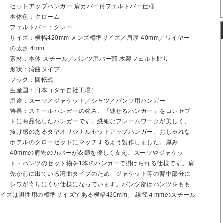
セットアップハンガー 肩カバー付フェルトバー仕様
本体色：クローム
フェルトバー：グレー
サイズ：横幅420mm メンズ標準サイズ／肩厚 40mm／ワイヤー
の太さ 4mm
素材：本体 スチール／パンツ用バー部 木製フェルト貼り
形状：湾曲タイプ
フック：回転式
生産国：日本（タヤ自社工場）
用途：スーツ／ジャケット／シャツ／パンツ用ハンガー
特長：スチールハンガーの強み、「魅せるハンガー」をコンセプ
トに商品化したハンガーです。繊細なフレームワークが美しく、
抜け感のあるタヤオリジナルセットアップハンガー。おしゃれな
ホテルのクローゼットにマッチするよう製作しました。厚み
40mmの肩先のカバーが衣類を優しく支え、スーツやジャケッ
ト・パンツのセット物を1本のハンガーで掛けられる仕様です。肩
先が前に出ている湾曲タイプのため、ジャケット等の背中部分に
シワが寄りにくい仕様になっています。パンツ部はパンツをもも
ズは男性用の標準サイズである横幅420mm。 線径４mmのスチール