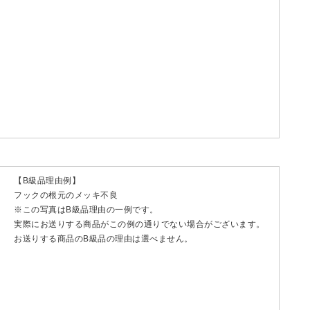
【B級品理由例】
フックの根元のメッキ不良
※この写真はB級品理由の一例です。
実際にお送りする商品がこの例の通りでない場合がございます。
お送りする商品のB級品の理由は選べません。