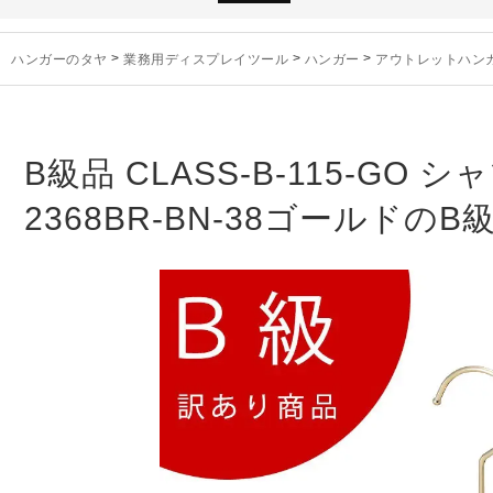
お知らせ
2025年3月14日
木製ハンガーN
未分類
2024年12月19日
雑誌「GINZA
ハンガーのタヤ
>
業務用ディスプレイツール
>
ハンガー
>
アウトレットハン
お知らせ
2024年12月12日
年末年始休業
お知らせ
2026年3月7日
スチール製ハンガ
お知らせ
2025年7月16日
プラスチック製
お知らせ
2025年3月14日
木製ハンガーN
B級品 CLASS-B-115-GO
未分類
2024年12月19日
雑誌「GINZA
2368BR-BN-38ゴールドの
お知らせ
2024年12月12日
年末年始休業