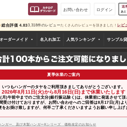
送
お問い合わせ
ログイン
あと
総合評価 4.83
3,318件のレビュー
レビ
★
たくさんのレビューを頂きました！
只今
オーダーメイド
名入れ加工
人気ランキング
サンプル
夏季休業のご案内
いつもハンガーのタヤをご利用頂きましてありがとうございます。
2026年8月11日(火)から8月16日(日)まで休業いたします
日(月)午前中までのご注文分(銀行振込除く)は、休業前に発送させて
間受け付けておりますが、お問い合わせへのご回答は8月17日(月)
便をお掛け致しますが、何卒ご了承くださいますようお願い申し上げ
のお知らせ
ー、およびディスプレイスタンド価格改定のお知らせ
ハンガー、及び木製ハンガーKシリーズ 価格改定のお知らせ