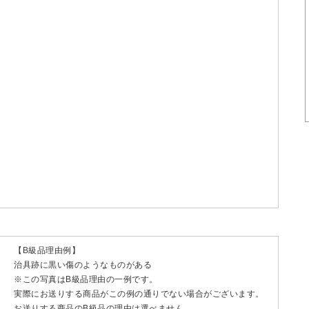
【B級品理由例】
治具跡に黒い傷のようなものがある
※この写真はB級品理由の一例です。
実際にお送りする商品がこの例の通りでない場合がございます。
お送りする商品のB級品の理由は選べません。