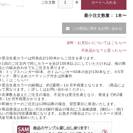
ご注文数
本
最小注文数量： 1本〜
この商品に関するお問い合わせ
送料・お支払いについてはこちら>>
不良品かな？と思ったら>>
※受注生産カラーは同色合計100本からご注文を承ります。
※1回のご注文内で同じカラーを合計100本以上にしていただければ、他の商
品との組み合わせでもご注文を承ります。
例：トップスハンガー60本、ボトムハンガー40本の合計100本など。※S字
フック・滑り止めコーティング付きは対象外
詳しくはこちら>>
※受注生産カラーの納期は、約2週間～1か月半程度となります。（商品によ
って異なります。）詳しくはお問い合わせください。
※在庫数を超えたご注文の場合、不足分は受注生産となり、発送まで約2週
間～1か月半程度かかります。
※即納カラーのご注文は12時以降の場合、翌営業日に発送いたします。
※商品発送はお支払い方法が[銀行振込の場合]ご入金確認後、[後払い・掛け
払いの場合]与信通過後になります。お急ぎの場合はクレジットカード決済、
代金引換をお勧めいたします。