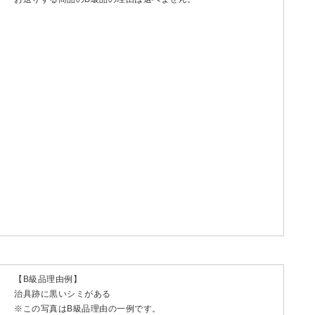
【B級品理由例】
治具跡に黒いシミがある
※この写真はB級品理由の一例です。