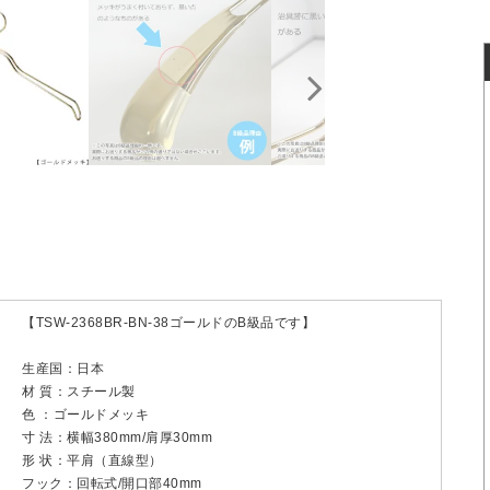
【TSW-2368BR-BN-38ゴールドのB級品です】
生産国：日本
材 質：スチール製
色 ：ゴールドメッキ
寸 法：横幅380mm/肩厚30mm
形 状：平肩（直線型）
フック：回転式/開口部40mm