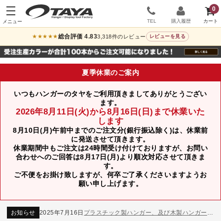
0
TEL
購入履歴
総合評価 4.83
3,318件のレビュー
★★★★★
レビューを見る
夏季休業のご案内
いつもハンガーのタヤをご利用頂きましてありがとうござい
ます。
2026年8月11日(火)から8月16日(日)まで休業いた
します
8月10日(月)午前中までのご注文分(銀行振込除く)は、休業前
に発送させて頂きます。
休業期間中もご注文は24時間受け付けておりますが、お問い
合わせへのご回答は8月17日(月)より順次対応させて頂きま
す。
ご不便をお掛け致しますが、何卒ご了承くださいますようお
願い申し上げます。
お知らせ
2024年12月12日
年末年始休業のお知らせ
お知らせ
2026年3月7日
スチール製ハンガー、およびディスプレイスタンド価格改定のお知らせ
お知らせ
2025年7月16日
プラスチック製ハンガー、及び木製ハンガーKシリーズ 価格改定のお知らせ