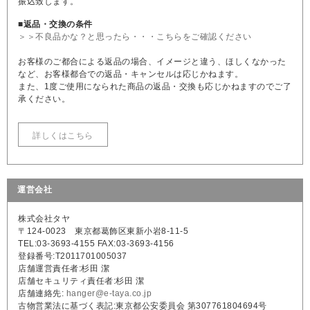
振込致します。
■返品・交換の条件
＞＞不良品かな？と思ったら・・・こちらをご確認ください
お客様のご都合による返品の場合、イメージと違う、ほしくなかった
など、お客様都合での返品・キャンセルは応じかねます。
また、1度ご使用になられた商品の返品・交換も応じかねますのでご了
承ください。
詳しくはこちら
運営会社
株式会社タヤ
〒124-0023 東京都葛飾区東新小岩8-11-5
TEL:03-3693-4155 FAX:03-3693-4156
登録番号:T2011701005037
店舗運営責任者:杉田 潔
店舗セキュリティ責任者:杉田 潔
店舗連絡先:
hanger@e-taya.co.jp
古物営業法に基づく表記:東京都公安委員会 第307761804694号