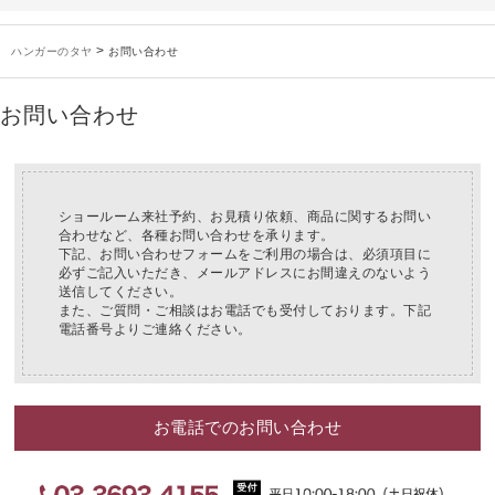
お知らせ
2025年3月14日
木製ハンガーNシリーズ価格改定のお知らせ
未分類
2024年12月19日
雑誌「GINZA」でタヤのハンガーを紹介していただきました
>
ハンガーのタヤ
お問い合わせ
お知らせ
2024年12月12日
年末年始休業のお知らせ
お知らせ
2026年3月7日
スチール製ハンガー、およびディスプレイスタンド価格改定のお知らせ
お問い合わせ
お知らせ
2025年7月16日
プラスチック製ハンガー、及び木製ハンガーKシリーズ 価格改定のお知らせ
お知らせ
2025年3月14日
木製ハンガーNシリーズ価格改定のお知らせ
未分類
2024年12月19日
雑誌「GINZA」でタヤのハンガーを紹介していただきました
お知らせ
2024年12月12日
年末年始休業のお知らせ
ショールーム来社予約、お見積り依頼、商品に関するお問い
合わせなど、各種お問い合わせを承ります。
下記、お問い合わせフォームをご利用の場合は、必須項目に
必ずご記入いただき、メールアドレスにお間違えのないよう
送信してください。
また、ご質問・ご相談はお電話でも受付しております。下記
電話番号よりご連絡ください。
お電話でのお問い合わせ