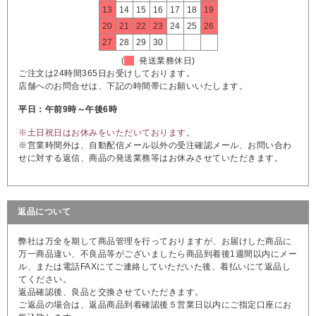
13
14
15
16
17
18
19
20
21
22
23
24
25
26
27
28
29
30
(
発送業務休日)
ご注文は24時間365日お受けしております。
店舗へのお問合せは、下記の時間帯にお願いいたします。
平日：午前9時～午後6時
※土日祝日はお休みをいただいております。
※営業時間外は、自動配信メール以外の受注確認メール、お問い合わ
せに対する返信、商品の発送業務等はお休みさせていただきます。
返品について
弊社は万全を期して商品管理を行っておりますが、お届けした商品に
万一商品違い、不良品等がございましたら商品到着後1週間以内にメー
ル、または電話FAXにてご連絡していただいた後、着払いにて返品し
てください。
返品確認後、良品と交換させていただきます。
ご返品の場合は、返品商品到着確認後５営業日以内にご指定口座にお