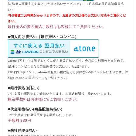
法人/個人事業主を対象とした掛け払いサービスです。（月末締め翌月末請求書払
い）
与信審査にお時間がかかりますので、お急ぎの方は他のお支払い方法をご選択くだ
さい。
銀行振込の際の振込手数料はお客様にてご負担ください。
■個人向け後払い（銀行振込・コンビニ）
atone (アトネ) は誰でもすぐに使える翌月払いです。今月のご利用分をまとめて、
翌月にコンビニまたは口座振替でお支払いいただけます。
200円で1ポイント、atoneのお買い物に使えるお得なNPポイントが貯まります。詳
細は
atone の公式ページ
をご覧ください。
■銀行振込(前払い)
ご注文後お振込先をご連絡いたします。お振込確認後、発送いたします。
振込手数料はお客様にてご負担ください。
■代金引換払い(商品配達時払い)
ご注文後すぐに発送手続きを開始いたします。
手数料:330円
■来社時現金払い