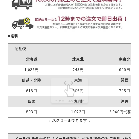
■送料
宅配便
北海道
北東北
南東北
1,023円
748円
616円
信越・北陸
東海
関西
616円
605円
715円
四国
九州
沖縄
803円
1,023円
2,040円~(要見積
メール便 ※商品名に【メール便対応】がある場合のみご選択いただけ