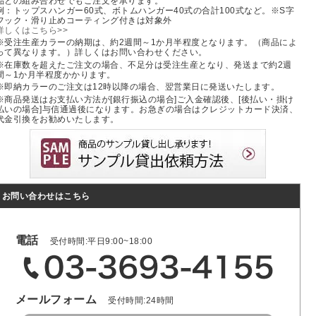
品との組み合わせでもご注文を承ります。
例：トップスハンガー60式、ボトムハンガー40式の合計100式など。※S字
フック・滑り止めコーティング付きは対象外
詳しくはこちら>>
※受注生産カラーの納期は、約2週間～1か月半程度となります。（商品によ
って異なります。）詳しくはお問い合わせください。
※在庫数を超えたご注文の場合、不足分は受注生産となり、発送まで約2週
間～1か月半程度かかります。
※即納カラーのご注文は12時以降の場合、翌営業日に発送いたします。
※商品発送はお支払い方法が[銀行振込の場合]ご入金確認後、[後払い・掛け
払いの場合]与信通過後になります。お急ぎの場合はクレジットカード決済、
代金引換をお勧めいたします。
お問い合わせはこちら
電話
受付時間:平日9:00~18:00
メールフォーム
受付時間:24時間