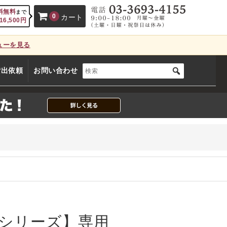
料無料
まで
0
カート
16,500
円
ューを見る
、カートに商品はございません。
貸出依頼
お問い合わせ
(カゴの商品数:0種類、合計数:0)
シリーズ】専用