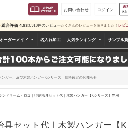
送
お問い合わせ
ログイン
あと
総合評価 4.83
3,318件のレビュー
レビ
★
たくさんのレビューを頂きました！
只今
オーダーメイド
名入れ加工
人気ランキング
サンプル
のお知らせ
ー、およびディスプレイスタンド価格改定のお知らせ
ハンガー、及び木製ハンガーKシリーズ 価格改定のお知らせ
シリーズ価格改定のお知らせ
」でタヤのハンガーを紹介していただきました
のお知らせ
ランドネーム・ロゴ｜印刷治具セット代｜木製ハンガー【Kシリーズ】専用
ー、およびディスプレイスタンド価格改定のお知らせ
ハンガー、及び木製ハンガーKシリーズ 価格改定のお知らせ
シリーズ価格改定のお知らせ
」でタヤのハンガーを紹介していただきました
治具セット代｜木製ハンガー【K