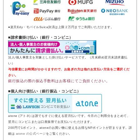
●楽天Edy・モバイルSuica決済は上限２万円までご利用いただけます。
■請求書掛け払い（銀行・コンビニ）
法人/個人事業主を対象とした掛け払いサービスです。（月末締め翌月末請求書払
い）
与信審査にお時間がかかりますので、お急ぎの方は他のお支払い方法をご選択くだ
さい。
銀行振込の際の振込手数料はお客様にてご負担ください。
■個人向け後払い（銀行振込・コンビニ）
atone (アトネ) は誰でもすぐに使える翌月払いです。今月のご利用分をまとめて、
翌月にコンビニまたは口座振替でお支払いいただけます。
200円で1ポイント、atoneのお買い物に使えるお得なNPポイントが貯まります。詳
細は
atone の公式ページ
をご覧ください。