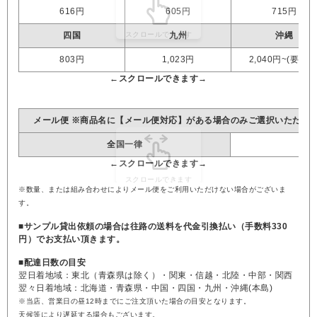
616円
605円
715円
四国
九州
沖縄
803円
1,023円
2,040円~(要見積
メール便 ※商品名に【メール便対応】がある場合のみご選択いただけ
全国一律
※数量、または組み合わせによりメール便をご利用いただけない場合がございま
す。
■サンプル貸出依頼の場合は往路の送料を代金引換払い（手数料330
円）でお支払い頂きます。
■配達日数の目安
翌日着地域：東北（青森県は除く）・関東・信越・北陸・中部・関西
翌々日着地域：北海道・青森県・中国・四国・九州・沖縄(本島)
※当店、営業日の昼12時までにご注文頂いた場合の目安となります。
天候等により遅延する場合もございます。