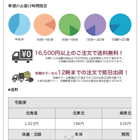
希望のお届け時間指定
■送料
宅配便
北海道
北東北
南東北
1,023円
748円
616円
信越・北陸
東海
関西