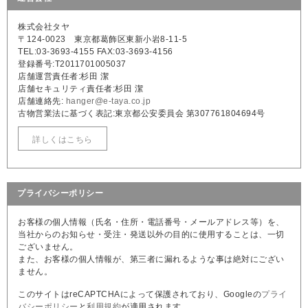
株式会社タヤ
〒124-0023 東京都葛飾区東新小岩8-11-5
TEL:03-3693-4155 FAX:03-3693-4156
登録番号:T2011701005037
店舗運営責任者:杉田 潔
店舗セキュリティ責任者:杉田 潔
店舗連絡先:
hanger@e-taya.co.jp
古物営業法に基づく表記:東京都公安委員会 第307761804694号
詳しくはこちら
プライバシーポリシー
お客様の個人情報（氏名・住所・電話番号・メールアドレス等）を、
当社からのお知らせ・受注・発送以外の目的に使用することは、一切
ございません。
また、お客様の個人情報が、第三者に漏れるような事は絶対にござい
ません。
このサイトはreCAPTCHAによって保護されており、Googleの
プライ
バシーポリシー
と
利用規約
が適用されます。