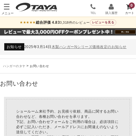
0
TEL
購入履歴
総合評価 4.83
3,318件のレビュー
★★★★★
レビューを見る
お知らせ
2024年12月12日
年末年始休業のお知らせ
お知らせ
2026年3月7日
スチール製ハンガー、およびディスプレイスタンド価格改定のお知らせ
お知らせ
2025年7月16日
プラスチック製ハンガー、及び木製ハンガーKシリーズ 価格改定のお知らせ
お知らせ
2025年3月14日
木製ハンガーNシリーズ価格改定のお知らせ
未分類
2024年12月19日
雑誌「GINZA」でタヤのハンガーを紹介していただきました
お知らせ
2024年12月12日
年末年始休業のお知らせ
>
ハンガーのタヤ
お問い合わせ
お知らせ
2026年3月7日
スチール製ハンガー、およびディスプレイスタンド価格改定のお知らせ
お知らせ
2025年7月16日
プラスチック製ハンガー、及び木製ハンガーKシリーズ 価格改定のお知らせ
お問い合わせ
お知らせ
2025年3月14日
木製ハンガーNシリーズ価格改定のお知らせ
未分類
2024年12月19日
雑誌「GINZA」でタヤのハンガーを紹介していただきました
お知らせ
2024年12月12日
年末年始休業のお知らせ
ショールーム来社予約、お見積り依頼、商品に関するお問い
合わせなど、各種お問い合わせを承ります。
下記、お問い合わせフォームをご利用の場合は、必須項目に
必ずご記入いただき、メールアドレスにお間違えのないよう
送信してください。