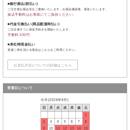
■銀行振込(前払い)
ご注文後お振込先をご連絡いたします。お振込確認後、発送いたします。
振込手数料はお客様にてご負担ください。
■代金引換払い(商品配達時払い)
ご注文後すぐに発送手続きを開始いたします。
手数料:330円
■来社時現金払い
直接ご来社頂ける場合はこちらをご利用ください。
お支払方法についての詳細はこちら
営業日について
今月(2026年8月)
日
月
火
水
木
金
土
1
2
3
4
5
6
7
8
9
10
11
12
13
14
15