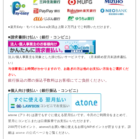
●楽天Edy・モバイルSuica決済は上限２万円までご利用いただけます。
■請求書掛け払い（銀行・コンビニ）
法人/個人事業主を対象とした掛け払いサービスです。（月末締め翌月末請求書払
い）
与信審査にお時間がかかりますので、お急ぎの方は他のお支払い方法をご選択くだ
さい。
銀行振込の際の振込手数料はお客様にてご負担ください。
■個人向け後払い（銀行振込・コンビニ）
atone (アトネ) は誰でもすぐに使える翌月払いです。今月のご利用分をまとめて、
翌月にコンビニまたは口座振替でお支払いいただけます。
200円で1ポイント、atoneのお買い物に使えるお得なNPポイントが貯まります。詳
細は
atone の公式ページ
をご覧ください。