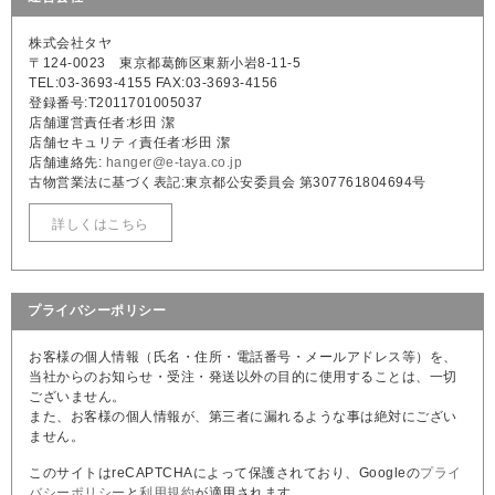
株式会社タヤ
〒124-0023 東京都葛飾区東新小岩8-11-5
TEL:03-3693-4155 FAX:03-3693-4156
登録番号:T2011701005037
店舗運営責任者:杉田 潔
店舗セキュリティ責任者:杉田 潔
店舗連絡先:
hanger@e-taya.co.jp
古物営業法に基づく表記:東京都公安委員会 第307761804694号
詳しくはこちら
プライバシーポリシー
お客様の個人情報（氏名・住所・電話番号・メールアドレス等）を、
当社からのお知らせ・受注・発送以外の目的に使用することは、一切
ございません。
また、お客様の個人情報が、第三者に漏れるような事は絶対にござい
ません。
このサイトはreCAPTCHAによって保護されており、Googleの
プライ
バシーポリシー
と
利用規約
が適用されます。