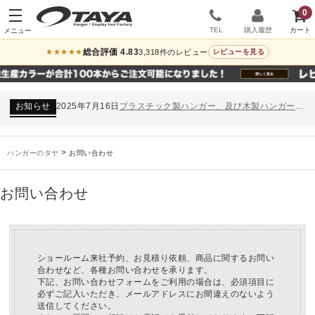
0
TEL
購入履歴
総合評価 4.83
3,318件のレビュー
★★★★★
レビューを見る
お知らせ
2024年12月12日
年末年始休業のお知らせ
お知らせ
2026年3月7日
スチール製ハンガー、およびディスプレイスタンド価格改定のお知らせ
お知らせ
2025年7月16日
プラスチック製ハンガー、及び木製ハンガーKシリーズ 価格改定のお知らせ
お知らせ
2025年3月14日
木製ハンガーNシリーズ価格改定のお知らせ
未分類
2024年12月19日
雑誌「GINZA」でタヤのハンガーを紹介していただきました
お知らせ
2024年12月12日
年末年始休業のお知らせ
>
ハンガーのタヤ
お問い合わせ
お知らせ
2026年3月7日
スチール製ハンガー、およびディスプレイスタンド価格改定のお知らせ
お知らせ
2025年7月16日
プラスチック製ハンガー、及び木製ハンガーKシリーズ 価格改定のお知らせ
お問い合わせ
お知らせ
2025年3月14日
木製ハンガーNシリーズ価格改定のお知らせ
未分類
2024年12月19日
雑誌「GINZA」でタヤのハンガーを紹介していただきました
お知らせ
2024年12月12日
年末年始休業のお知らせ
ショールーム来社予約、お見積り依頼、商品に関するお問い
合わせなど、各種お問い合わせを承ります。
下記、お問い合わせフォームをご利用の場合は、必須項目に
必ずご記入いただき、メールアドレスにお間違えのないよう
送信してください。