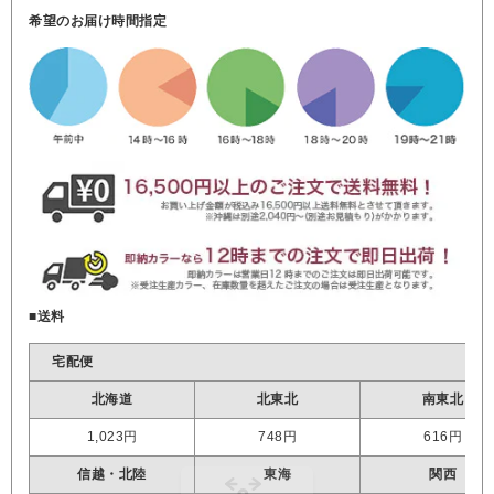
希望のお届け時間指定
■送料
宅配便
北海道
北東北
南東北
1,023円
748円
616円
信越・北陸
東海
関西