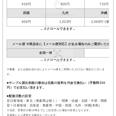
616円
605円
715円
四国
九州
沖縄
803円
1,023円
2,040円~(要見積
メール便 ※商品名に【メール便対応】がある場合のみご選択いただけ
全国一律
※数量、または組み合わせによりメール便をご利用いただけない場合がございま
す。
■サンプル貸出依頼の場合は往路の送料を代金引換払い（手数料330
円）でお支払い頂きます。
■配達日数の目安
翌日着地域：東北（青森県は除く）・関東・信越・北陸・中部・関西
翌々日着地域：北海道・青森県・中国・四国・九州・沖縄(本島)
※当店、営業日の昼12時までにご注文頂いた場合の目安となります。
天候等により遅延する場合もございます。