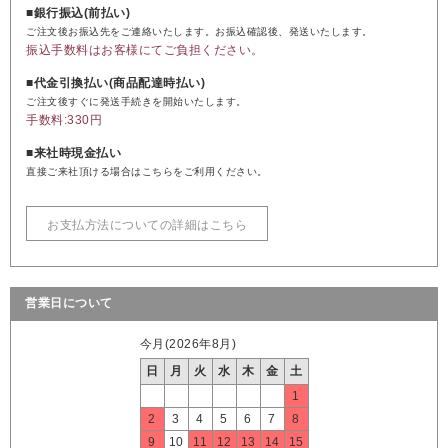
■銀行振込(前払い)
ご注文後お振込先をご連絡いたします。お振込確認後、発送いたします。
振込手数料はお客様にてご負担ください。
■代金引換払い(商品配達時払い)
ご注文後すぐに発送手続きを開始いたします。
手数料:330円
■来社時現金払い
直接ご来社頂ける場合はこちらをご利用ください。
お支払方法についての詳細はこちら
営業日について
今月(2026年8月)
日
月
火
水
木
金
土
1
2
3
4
5
6
7
8
9
10
11
12
13
14
15