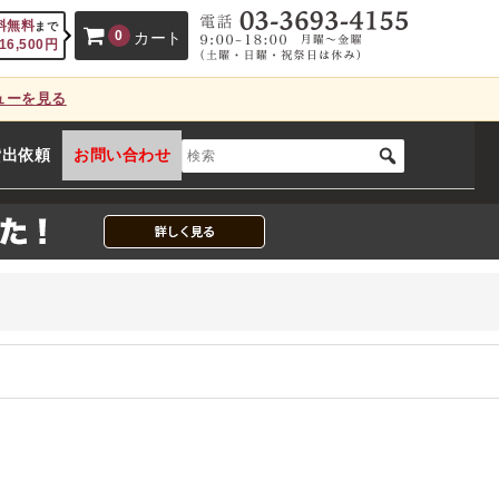
料無料
まで
0
カート
16,500
円
ューを見る
、カートに商品はございません。
貸出依頼
お問い合わせ
(カゴの商品数:0種類、合計数:0)