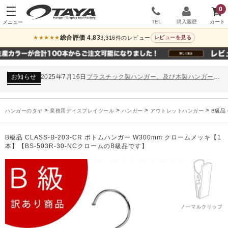
0
TEL
購入履歴
総合評価 4.83
3,316件のレビュー
★★★★★
レビューを見る
お知らせ
2024年12月12日
年末年始休業のお知らせ
お知らせ
2026年3月7日
スチール製ハンガー、およびディスプレイスタンド価格改定のお知らせ
お知らせ
2025年7月16日
プラスチック製ハンガー、及び木製ハンガーKシリーズ 価格改定のお知らせ
お知らせ
2025年3月14日
木製ハンガーNシリーズ価格改定のお知らせ
未分類
2024年12月19日
雑誌「GINZA」でタヤのハンガーを紹介していただきました
お知らせ
2024年12月12日
年末年始休業のお知らせ
>
>
>
>
ハンガーのタヤ
業務用ディスプレイツール
ハンガー
アウトレットハンガー
B級品 
お知らせ
2026年3月7日
スチール製ハンガー、およびディスプレイスタンド価格改定のお知らせ
お知らせ
2025年7月16日
プラスチック製ハンガー、及び木製ハンガーKシリーズ 価格改定のお知らせ
B級品 CLASS-B-203-CR ボトムハンガー W300mm クロームメッキ【1
お知らせ
2025年3月14日
木製ハンガーNシリーズ価格改定のお知らせ
本】【BS-503R-30-NCクロームのB級品です】
未分類
2024年12月19日
雑誌「GINZA」でタヤのハンガーを紹介していただきました
お知らせ
2024年12月12日
年末年始休業のお知らせ