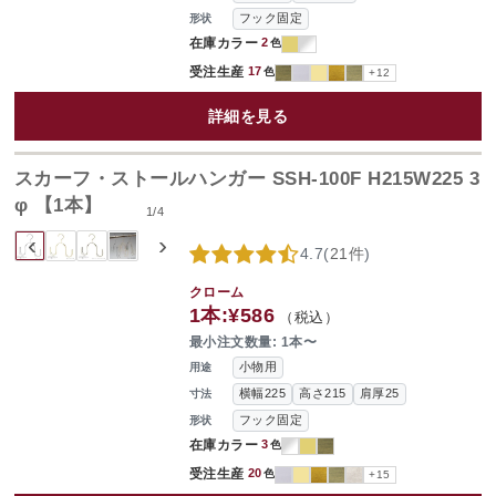
フック固定
形状
在庫カラー
2
色
受注生産
17
色
+12
詳細を見る
スカーフ・ストールハンガー SSH-100F H215W225 3
φ 【1本】
1
/
4
‹
›
4.7
(
21件
)
クローム
1本:
¥586
（税込）
最小注文数量: 1本〜
小物用
用途
横幅225
高さ215
肩厚25
寸法
フック固定
形状
在庫カラー
3
色
受注生産
20
色
+15