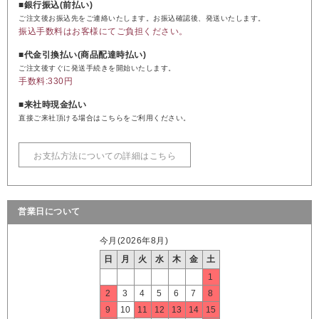
■銀行振込(前払い)
ご注文後お振込先をご連絡いたします。お振込確認後、発送いたします。
振込手数料はお客様にてご負担ください。
■代金引換払い(商品配達時払い)
ご注文後すぐに発送手続きを開始いたします。
手数料:330円
■来社時現金払い
直接ご来社頂ける場合はこちらをご利用ください。
お支払方法についての詳細はこちら
営業日について
今月(2026年8月)
日
月
火
水
木
金
土
1
2
3
4
5
6
7
8
9
10
11
12
13
14
15