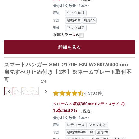
最小注文数量: 1本〜
シャツ向け
用途
横幅410
肩厚15
寸法
フック固定
形状
在庫カラー
1
色
詳細を見る
スマートハンガー SMT-2179F-BN W360/W400mm
肩先すべり止め付き【1本】※ネームプレート取付不
可
1
/
4
‹
›
4.9
(
93件
)
クローム × 横幅360mm(レディスサイズ)
1本:
¥425
（税込）
最小注文数量: 1本〜
レディース
シャツ向け
用途
横幅360/400±10
肩厚20
寸法