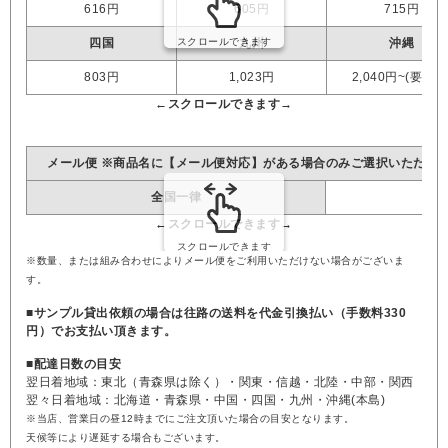
616円
605円
715円
四国
九州
沖縄
803円
1,023円
2,040円~(要見積
メール便 ※商品名に【メール便対応】がある場合のみご選択いただけ
全国一律
※数量、または組み合わせによりメール便をご利用いただけない場合がございま
す。
■サンプル貸出依頼の場合は往路の送料を代金引換払い（手数料330
円）でお支払い頂きます。
■配達日数の目安
翌日着地域：東北（青森県は除く）・関東・信越・北陸・中部・関西
翌々日着地域：北海道・青森県・中国・四国・九州・沖縄(本島)
※当店、営業日の昼12時までにご注文頂いた場合の目安となります。
天候等により遅延する場合もございます。