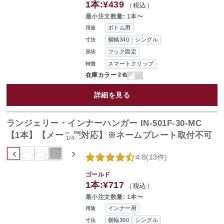
1本:
¥439
（税込）
最小注文数量: 1本〜
ボトム用
用途
横幅340
シングル
寸法
フック固定
形状
スマートクリップ
特徴
在庫カラー
2
色
詳細を見る
ランジェリー・インナーハンガー IN-501F-30-MC
【1本】【メール便対応】※ネームプレート取付不可
1
/
4
‹
›
4.8
(
13件
)
ゴールド
1本:
¥717
（税込）
最小注文数量: 1本〜
インナー用
用途
横幅300
シングル
寸法