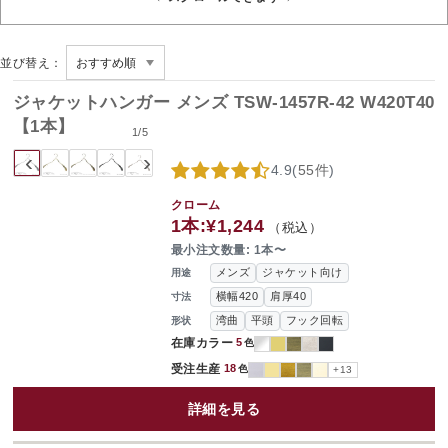
並び替え：
ジャケットハンガー メンズ TSW-1457R-42 W420T40
【1本】
1
/
5
‹
›
4.9
(
55件
)
クローム
1本:
¥1,244
（税込）
最小注文数量: 1本〜
メンズ
ジャケット向け
用途
横幅420
肩厚40
寸法
湾曲
平頭
フック回転
形状
在庫カラー
5
色
受注生産
18
色
+13
詳細を見る