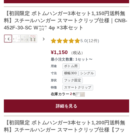
【初回限定 ボトムハンガー3本セット1,150円送料無
料】スチールハンガー スマートクリップ仕様｜CNB-
452F-30-SC W300 4φ ×3本セット
1
/
4
‹
›
5.0
(
12件
)
¥1,150
（税込）
最小注文数量: 1セット〜
ボトム用
用途
横幅300
シングル
寸法
フック固定
形状
スマートクリップ
特徴
在庫カラー
2
色
詳細を見る
【初回限定 ボトムハンガー3本セット1,200円送料無
料】スチールハンガー スマートクリップ仕様【フッ