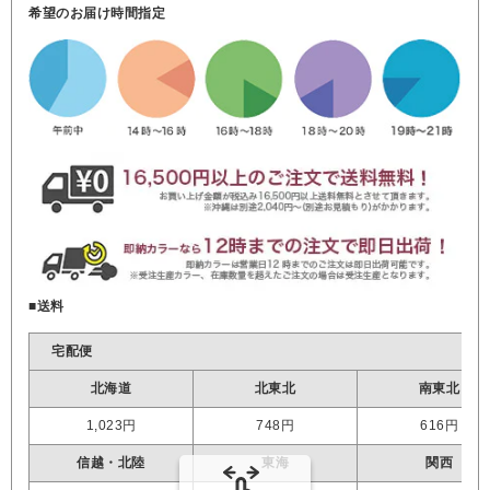
希望のお届け時間指定
■送料
宅配便
北海道
北東北
南東北
1,023円
748円
616円
信越・北陸
東海
関西