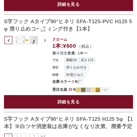
詳細を見る
S字フック Aタイプ90°ヒネリ SFA-T125-PVC H125 5
φ 滑り止めコーティング付き【1本】
1
/
4
‹
›
クローム
1本:
¥600
（税込）
最小注文数量: 1本〜
横幅55
高さ125
寸法
滑り止め付き
形状
90度ひねり
特徴
在庫カラー
1
色
受注生産
22
色
+17
詳細を見る
S字フック Aタイプ90°ヒネリ SFA-T125 H125 5φ 【1
本】※白ツヤ消塗装は在庫がなくなり次第、廃番予定
1
/
7