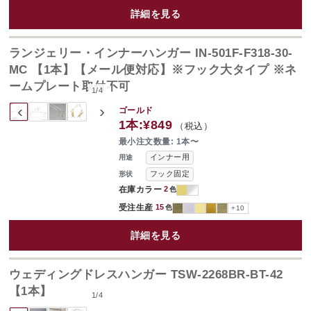
詳細を見る
ランジェリー・インナーハンガー IN-501F-F318-30-
MC 【1本】【メール便対応】※フック大タイプ ※ネ
ームプレート取付不可
1
/
4
‹
›
ゴールド
1本:
¥849
（税込）
最小注文数量: 1本〜
インナー用
用途
フック固定
形状
在庫カラー
2
色
受注生産
15
色
+10
詳細を見る
ウェディングドレスハンガー TSW-2268BR-BT-42
【1本】
1
/
4