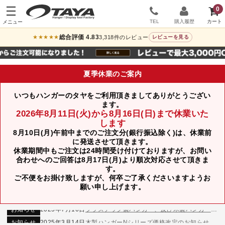
0
TEL
購入履歴
総合評価 4.83
3,318件のレビュー
★★★★★
レビューを見る
夏季休業のご案内
いつもハンガーのタヤをご利用頂きましてありがとうござい
ます。
2026年8月11日(火)から8月16日(日)まで休業いた
します
8月10日(月)午前中までのご注文分(銀行振込除く)は、休業前
に発送させて頂きます。
休業期間中もご注文は24時間受け付けておりますが、お問い
合わせへのご回答は8月17日(月)より順次対応させて頂きま
す。
ご不便をお掛け致しますが、何卒ご了承くださいますようお
お知らせ
2024年12月12日
年末年始休業のお知らせ
願い申し上げます。
お知らせ
2026年3月7日
スチール製ハンガー、およびディスプレイスタンド価格改定のお知らせ
お知らせ
2025年7月16日
プラスチック製ハンガー、及び木製ハンガーKシリーズ 価格改定のお知らせ
お知らせ
2025年3月14日
木製ハンガーNシリーズ価格改定のお知らせ