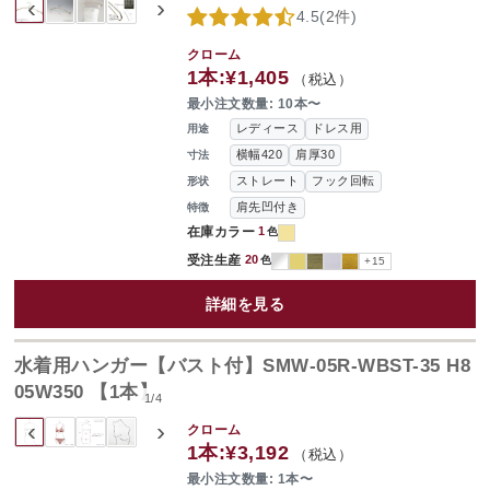
‹
›
4.5
(
2件
)
クローム
1本:
¥1,405
（税込）
最小注文数量: 10本〜
レディース
ドレス用
用途
横幅420
肩厚30
寸法
ストレート
フック回転
形状
肩先凹付き
特徴
在庫カラー
1
色
受注生産
20
色
+15
詳細を見る
水着用ハンガー【バスト付】SMW-05R-WBST-35 H8
05W350 【1本】
1
/
4
‹
›
クローム
1本:
¥3,192
（税込）
最小注文数量: 1本〜