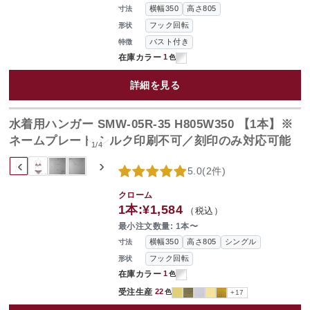
横幅350
高さ805
寸法
フック回転
形状
バスト付き
特徴
在庫カラー
1
色
詳細を見る
水着用ハンガー SMW-05R-35 H805W350 【1本】※
ネームプレート シルク印刷不可／刻印のみ対応可能
1
/
4
‹
›
5.0
(
2件
)
クローム
1本:
¥1,584
（税込）
最小注文数量: 1本〜
横幅350
高さ805
シングル
寸法
フック回転
形状
在庫カラー
1
色
受注生産
22
色
+17