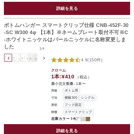
詳細を見る
ボトムハンガー スマートクリップ仕様 CNB-452F-30
-SC W300 4φ 【1本】※ネームプレート取付不可※C
-ホワイトニッケルはパールニッケルに名称変更しま
した
1
/
4
‹
›
4.9
(
150件
)
クローム
1本:
¥410
（税込）
最小注文数量: 1本〜
ボトム用
用途
横幅300
シングル
寸法
フック固定
形状
スマートクリップ
特徴
在庫カラー
3
色
詳細を見る