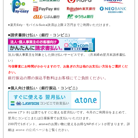
●楽天Edy・モバイルSuica決済は上限２万円までご利用いただけます。
■請求書掛け払い（銀行・コンビニ）
法人/個人事業主を対象とした掛け払いサービスです。（月末締め翌月末請求書払
い）
与信審査にお時間がかかりますので、お急ぎの方は他のお支払い方法をご選択くだ
さい。
銀行振込の際の振込手数料はお客様にてご負担ください。
■個人向け後払い（銀行振込・コンビニ）
atone (アトネ) は誰でもすぐに使える翌月払いです。今月のご利用分をまとめて、
翌月にコンビニまたは口座振替でお支払いいただけます。
200円で1ポイント、atoneのお買い物に使えるお得なNPポイントが貯まります。詳
細は
atone の公式ページ
をご覧ください。