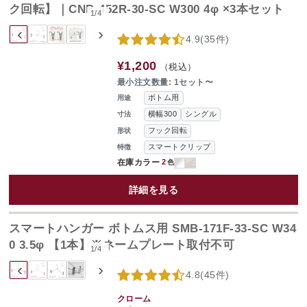
ク回転】｜CNB-452R-30-SC W300 4φ ×3本セット
1
/
4
‹
›
4.9
(
35件
)
¥1,200
（税込）
最小注文数量: 1セット〜
ボトム用
用途
横幅300
シングル
寸法
フック回転
形状
スマートクリップ
特徴
在庫カラー
2
色
詳細を見る
スマートハンガー ボトムス用 SMB-171F-33-SC W34
0 3.5φ 【1本】※ネームプレート取付不可
1
/
4
‹
›
4.8
(
45件
)
クローム