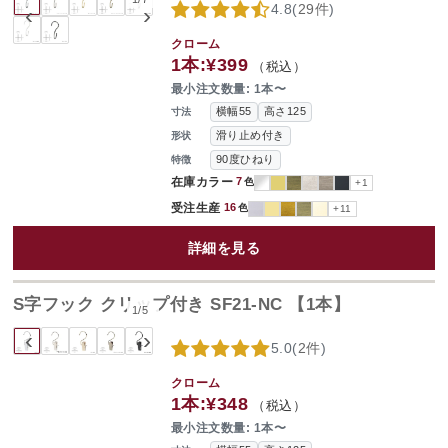
4.8
(
29件
)
‹
›
クローム
1本:
¥399
（税込）
最小注文数量: 1本〜
横幅55
高さ125
寸法
滑り止め付き
形状
90度ひねり
特徴
在庫カラー
7
色
+1
受注生産
16
色
+11
詳細を見る
S字フック クリップ付き SF21-NC 【1本】
1
/
5
‹
›
5.0
(
2件
)
クローム
1本:
¥348
（税込）
最小注文数量: 1本〜