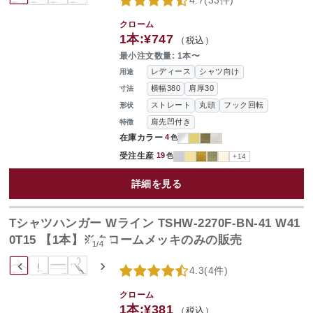
4.7
(
33件
)
クローム
1本:
¥747
（税込）
最小注文数量: 1本〜
レディース
シャツ向け
用途
横幅380
肩厚30
寸法
ストレート
丸頭
フック回転
形状
肩先凹付き
特徴
在庫カラー
4
色
受注生産
19
色
+14
詳細を見る
Tシャツハンガー Wライン TSHW-2270F-BN-41 W41
0T15 【1本】※クロームメッキのみの販売
1
/
4
‹
›
4.3
(
4件
)
クローム
1本:
¥381
（税込）