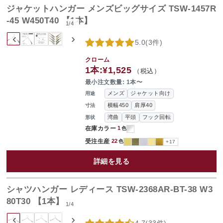
ジャケットハンガー メンズビッグサイズ TSW-1457R
-45 W450T40 【1本】
1
/
4
‹
›
5.0
(
3件
)
クローム
1本:
¥1,525
（税込）
最小注文数量: 1本〜
メンズ
ジャケット向け
用途
横幅450
肩厚40
寸法
湾曲
平頭
フック回転
形状
在庫カラー
1
色
受注生産
22
色
+17
詳細を見る
シャツハンガー レディース TSW-2368AR-BT-38 W3
80T30 【1本】
1
/
4
‹
›