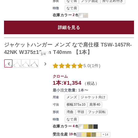
なで肩
フック固定
滑り止め付き
形状
なで肩
特徴
在庫カラー
2
色
詳細を見る
ジャケットハンガー メンズ なで肩仕様 TSW-1457R-
42NK W375±10mm T40mm 【1本】
1
/
4
‹
›
5.0
(
1件
)
クローム
1本:
¥1,354
（税込）
最小注文数量: 1本〜
メンズ
ジャケット向け
用途
横幅375±10
肩厚40
寸法
湾曲
平頭
フック回転
形状
なで肩
特徴
在庫カラー
4
色
受注生産
19
色
+14