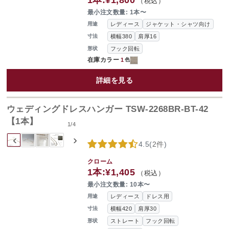
1本:
¥1,800
（税込）
最小注文数量: 1本〜
レディース
ジャケット・シャツ向け
用途
横幅380
肩厚16
寸法
フック回転
形状
在庫カラー
1
色
詳細を見る
ウェディングドレスハンガー TSW-2268BR-BT-42
【1本】
1
/
4
‹
›
4.5
(
2件
)
クローム
1本:
¥1,405
（税込）
最小注文数量: 10本〜
レディース
ドレス用
用途
横幅420
肩厚30
寸法
ストレート
フック回転
形状