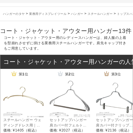
未分類
2024年12月19日
雑誌「GINZA」でタヤのハンガーを紹介していただきました
お知らせ
2024年12月12日
年末年始休業のお知らせ
>
>
>
>
ハンガーのタヤ
業務用ディスプレイツール
ハンガー
スチールハンガー
トップスハ
お知らせ
2026年3月7日
スチール製ハンガー、およびディスプレイスタンド価格改定のお知らせ
お知らせ
2025年7月16日
プラスチック製ハンガー、及び木製ハンガーKシリーズ 価格改定のお知らせ
コート・ジャケット・アウター用ハンガー
13件
お知らせ
2025年3月14日
木製ハンガーNシリーズ価格改定のお知らせ
コート・ジャケット・アウター用のレディースハンガーは、婦人服の上着
未分類
2024年12月19日
雑誌「GINZA」でタヤのハンガーを紹介していただきました
を型崩れさせずに掛ける業務用スチールハンガーです。肩先キャップ付き
もご用意しています。
お知らせ
2024年12月12日
年末年始休業のお知らせ
コート・ジャケット・アウター用ハンガーの人
第
1
位
第
2
位
第
3
位
スチールハンガー ウェ
セットアップハンガー
セットアップハンガー
ディングドレス用｜...
肩カバー付フェルト...
肩カバー付クリップ...
価格: ¥1405
（税込）
価格: ¥2027
（税込）
価格: ¥2136
（税込）