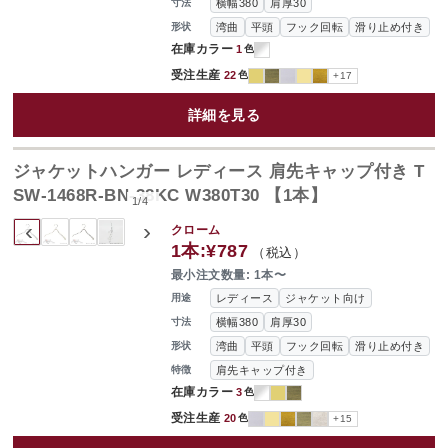
横幅380
肩厚30
寸法
湾曲
平頭
フック回転
滑り止め付き
形状
在庫カラー
1
色
受注生産
22
色
+17
詳細を見る
ジャケットハンガー レディース 肩先キャップ付き T
SW-1468R-BN-38KC W380T30 【1本】
1
/
4
‹
›
クローム
1本:
¥787
（税込）
最小注文数量: 1本〜
レディース
ジャケット向け
用途
横幅380
肩厚30
寸法
湾曲
平頭
フック回転
滑り止め付き
形状
肩先キャップ付き
特徴
在庫カラー
3
色
受注生産
20
色
+15