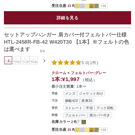
受注生産
21
色
+16
詳細を見る
セットアップハンガー 肩カバー付フェルトバー仕様
HTL-2458R-FB-42 W420T30 【1本】※フェルトの色
は選べます
1
/
4
‹
›
5.0
(
1件
)
クローム × フェルトバー:グレー
1本:
¥1,997
（税込）
最小注文数量: 1本〜
メンズ
ジャケット向け
用途
横幅420
肩厚30
寸法
ストレート
平頭
フック回転
形状
フェルトバー
肩カバー付き
特徴
在庫カラー
2
色
受注生産
21
色
+16