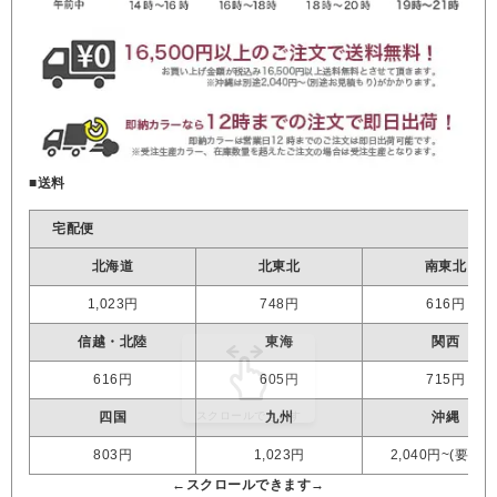
■送料
宅配便
北海道
北東北
南東北
1,023円
748円
616円
信越・北陸
東海
関西
616円
605円
715円
四国
九州
沖縄
803円
1,023円
2,040円~(要見積