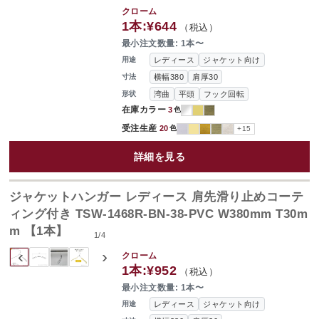
クローム
1本:
¥644
（税込）
最小注文数量: 1本〜
レディース
ジャケット向け
用途
横幅380
肩厚30
寸法
湾曲
平頭
フック回転
形状
在庫カラー
3
色
受注生産
20
色
+15
詳細を見る
ジャケットハンガー レディース 肩先滑り止めコーテ
ィング付き TSW-1468R-BN-38-PVC W380mm T30m
m 【1本】
1
/
4
‹
›
クローム
1本:
¥952
（税込）
最小注文数量: 1本〜
レディース
ジャケット向け
用途