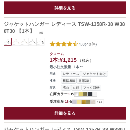
詳細を見る
ジャケットハンガー レディース TSW-1358R-38 W38
0T30 【1本】
1
/
5
‹
›
4.8
(
48件
)
クローム
1本:
¥1,215
（税込）
最小注文数量: 1本〜
レディース
ジャケット向け
用途
横幅380
肩厚30
寸法
湾曲
丸頭
フック回転
形状
在庫カラー
5
色
受注生産
18
色
+13
詳細を見る
ジャケットハンガー レディス TSW-1357R-38 W380T