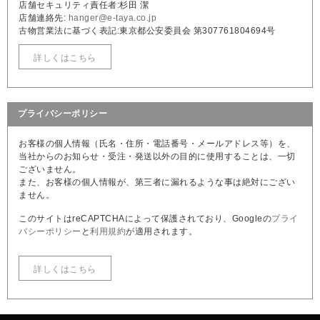
店舗セキュリティ責任者:杉田 潔
店舗連絡先:
hanger@e-taya.co.jp
古物営業法に基づく表記:東京都公安委員会 第307761804694号
詳しくはこちら
プライバシーポリシー
お客様の個人情報（氏名・住所・電話番号・メールアドレス等）を、
当社からのお知らせ・受注・発送以外の目的に使用することは、一切
ございません。
また、お客様の個人情報が、第三者に漏れるような事は絶対にござい
ません。
このサイトはreCAPTCHAによって保護されており、Googleの
プライ
バシーポリシー
と
利用規約
が適用されます。
詳しくはこちら