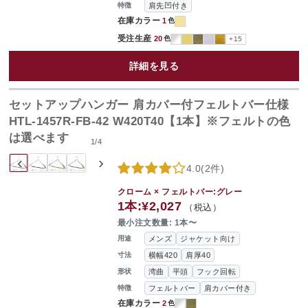
肩先凹付き
特徴
在庫カラー
1
色
受注生産
20
色
+15
詳細を見る
セットアップハンガー 肩カバー付フェルトバー仕様
HTL-1457R-FB-42 W420T40【1本】※フェルトの色
は選べます
1
/
4
‹
›
4.0
(
2件
)
クローム × フェルトバー:グレー
1本:
¥2,027
（税込）
最小注文数量: 1本〜
メンズ
ジャケット向け
用途
横幅420
肩厚40
寸法
湾曲
平頭
フック回転
形状
フェルトバー
肩カバー付き
特徴
在庫カラー
2
色