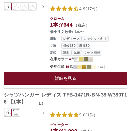
‹
›
4.9
(
17件
)
クローム
1本:
¥644
（税込）
最小注文数量: 1本〜
レディース
ジャケット向け
用途
横幅380
肩厚30
寸法
湾曲
丸頭
フック回転
形状
在庫カラー
4
色
受注生産
19
色
+14
詳細を見る
シャツハンガー レディス TFB-1471R-BN-38 W380T1
6 【1本】
1
/
2
‹
›
5.0
(
1件
)
ピューター