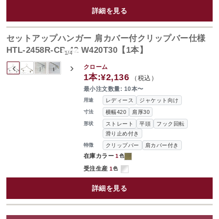
詳細を見る
セットアップハンガー 肩カバー付クリップバー仕様
HTL-2458R-CB-42 W420T30【1本】
1
/
4
‹
›
クローム
1本:
¥2,136
（税込）
最小注文数量: 10本〜
レディース
ジャケット向け
用途
横幅420
肩厚30
寸法
ストレート
平頭
フック回転
形状
滑り止め付き
クリップバー
肩カバー付き
特徴
在庫カラー
1
色
受注生産
1
色
詳細を見る