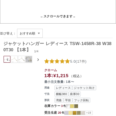
並び替え：
ジャケットハンガー レディース TSW-1458R-38 W38
0T30 【1本】
1
/
4
‹
›
5.0
(
17件
)
クローム
1本:
¥1,215
（税込）
最小注文数量: 1本〜
レディース
ジャケット向け
用途
横幅380
肩厚30
寸法
湾曲
平頭
フック回転
形状
在庫カラー
3
色
受注生産
20
色
+15