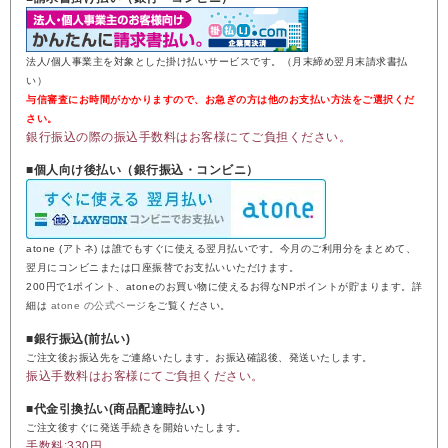
法人/個人事業主を対象とした掛け払いサービスです。（月末締め翌月末請求書払
い）
与信審査にお時間がかかりますので、お急ぎの方は他のお支払い方法をご選択くだ
さい。
銀行振込の際の振込手数料はお客様にてご負担ください。
■個人向け後払い（銀行振込・コンビニ）
atone (アトネ) は誰でもすぐに使える翌月払いです。今月のご利用分をまとめて、
翌月にコンビニまたは口座振替でお支払いいただけます。
200円で1ポイント、atoneのお買い物に使えるお得なNPポイントが貯まります。詳
細は
atone の公式ページ
をご覧ください。
■銀行振込(前払い)
ご注文後お振込先をご連絡いたします。お振込確認後、発送いたします。
振込手数料はお客様にてご負担ください。
■代金引換払い(商品配達時払い)
ご注文後すぐに発送手続きを開始いたします。
手数料:330円