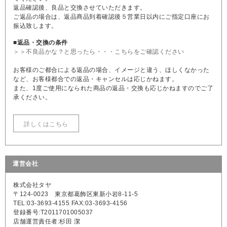
返品確認後、良品と交換させていただきます。
ご返品の場合は、返品商品到着確認後５営業日以内にご指定口座にお
振込致します。
■返品・交換の条件
＞＞不良品かな？と思ったら・・・こちらをご確認ください
お客様のご都合による返品の場合、イメージと違う、ほしくなかった
など、お客様都合での返品・キャンセルは応じかねます。
また、1度ご使用になられた商品の返品・交換も応じかねますのでご了
承ください。
詳しくはこちら
運営会社
株式会社タヤ
〒124-0023 東京都葛飾区東新小岩8-11-5
TEL:03-3693-4155 FAX:03-3693-4156
登録番号:T2011701005037
店舗運営責任者:杉田 潔