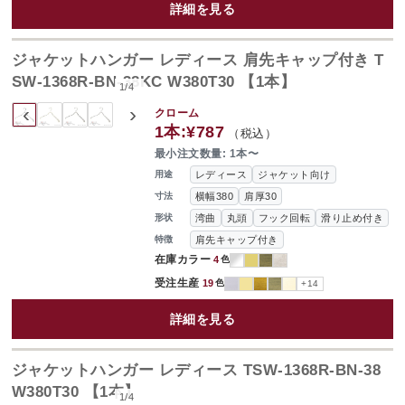
詳細を見る
ジャケットハンガー レディース 肩先キャップ付き T
SW-1368R-BN-38KC W380T30 【1本】
1
/
4
‹
›
クローム
1本:
¥787
（税込）
最小注文数量: 1本〜
レディース
ジャケット向け
用途
横幅380
肩厚30
寸法
湾曲
丸頭
フック回転
滑り止め付き
形状
肩先キャップ付き
特徴
在庫カラー
4
色
受注生産
19
色
+14
詳細を見る
ジャケットハンガー レディース TSW-1368R-BN-38
W380T30 【1本】
1
/
4