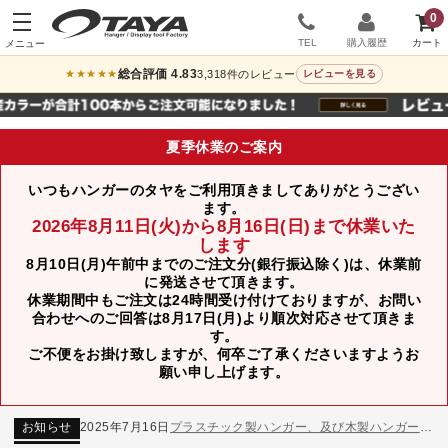
0
TEL
購入履歴
総合評価 4.83
3,318件のレビュー
★★★★★
レビューを見る
夏季休業のご案内
いつもハンガーのタヤをご利用頂きましてありがとうござい
ます。
2026年8月11日(火)から8月16日(日)まで休業いた
します
8月10日(月)午前中までのご注文分(銀行振込除く)は、休業前
に発送させて頂きます。
休業期間中もご注文は24時間受け付けておりますが、お問い
合わせへのご回答は8月17日(月)より順次対応させて頂きま
す。
ご不便をお掛け致しますが、何卒ご了承くださいますようお
お知らせ
2024年12月12日
年末年始休業のお知らせ
願い申し上げます。
お知らせ
2026年3月7日
スチール製ハンガー、およびディスプレイスタンド価格改定のお知らせ
お知らせ
2025年7月16日
プラスチック製ハンガー、及び木製ハンガーKシリーズ 価格改定のお知らせ
お知らせ
2025年3月14日
木製ハンガーNシリーズ価格改定のお知らせ