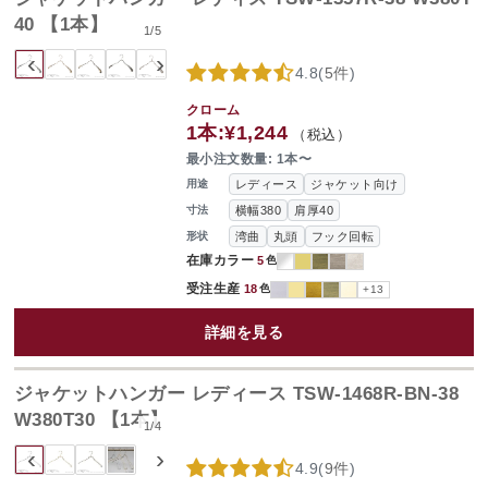
40 【1本】
1
/
5
‹
›
4.8
(
5件
)
クローム
1本:
¥1,244
（税込）
最小注文数量: 1本〜
レディース
ジャケット向け
用途
横幅380
肩厚40
寸法
湾曲
丸頭
フック回転
形状
在庫カラー
5
色
受注生産
18
色
+13
詳細を見る
ジャケットハンガー レディース TSW-1468R-BN-38
W380T30 【1本】
1
/
4
‹
›
4.9
(
9件
)