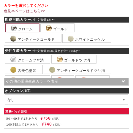
カラーを選択してください
色見本ページはこちら>>
即納可能カラー
ご注文数量1本〜
クローム
ゴールド
アンティークゴールド
ホワイトニッケル
受注生産カラー
ご注文数量10本(同色合計100本)〜
クロームツヤ消
ゴールドツヤ消
古美色塗装
アンティークゴールドツヤ消
ニッケルツヤ消
銅
銅ツヤ消
オプション加工
銅ブロンズ
銅ブロンズツヤ消
ピューター
ピューターツヤ消
黒ニッケル
黒ニッケルツヤ消
黒電着
業務パック割引
¥756
50～99本で1本あたり
（税込）
黒ツヤ消塗装
ホワイトブロンズ
¥740
100本以上で1本あたり
（税込）
ホワイトブロンズツヤ消
白粉体塗装