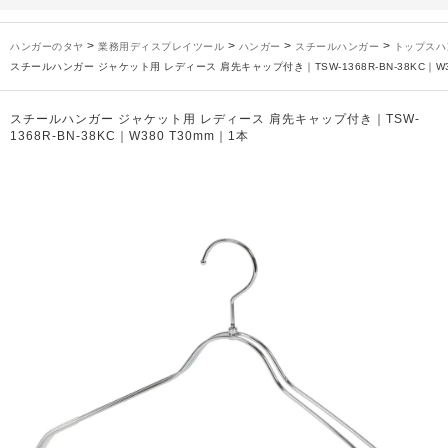
未分類
2024年12月19日
雑誌「GINZA」でタヤのハンガーを紹介していただきました
お知らせ
2024年12月12日
年末年始休業のお知らせ
>
>
>
>
ハンガーのタヤ
業務用ディスプレイツール
ハンガー
スチールハンガー
トップスハ
お知らせ
2026年3月7日
スチール製ハンガー、およびディスプレイスタンド価格改定のお知らせ
スチールハンガー ジャケット用 レディース 肩先キャップ付き｜TSW-1368R-BN-38KC｜W38
お知らせ
2025年7月16日
プラスチック製ハンガー、及び木製ハンガーKシリーズ 価格改定のお知らせ
お知らせ
2025年3月14日
木製ハンガーNシリーズ価格改定のお知らせ
スチールハンガー ジャケット用 レディース 肩先キャップ付き｜TSW-
1368R-BN-38KC｜W380 T30mm｜1本
未分類
2024年12月19日
雑誌「GINZA」でタヤのハンガーを紹介していただきました
お知らせ
2024年12月12日
年末年始休業のお知らせ