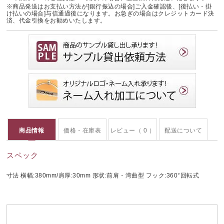
※商品発送はお支払い方法が[銀行振込の場合]ご入金確認後、[後払い・掛
け払いの場合]与信通過後になります。お急ぎの場合はクレジットカード決
済、代金引換をお勧めいたします。
商品情報
価格・在庫表
レビュー（ 0 ）
配送について
スペック
寸法 横幅:380mm/肩厚:30mm 形状:前肩・湾曲型 フック:360°回転式