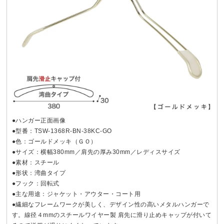
●ハンガー正面画像
●型番：TSW-1368R-BN-38KC-GO
●色：ゴールドメッキ（ＧＯ）
●サイズ：横幅380mm／肩先の厚み30mm／レディスサイズ
●素材：スチール
●形状：湾曲タイプ
●フック：回転式
●主な用途：ジャケット・アウター・コート用
●繊細なフレームワークが美しく、デザイン性の高いメタルハンガーで
す。線径４mmのスチールワイヤー製 肩先に滑り止めキャップが付いて