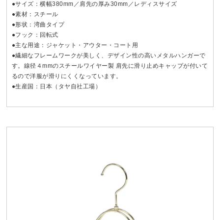
●サイズ：横幅380mm／肩先の厚み30mm／レディスサイズ
●素材：スチール
●形状：湾曲タイプ
●フック：回転式
●主な用途：ジャケット・アウター・コート用
●繊細なフレームワークが美しく、デザイン性の高いメタルハンガーで
す。線径４mmのスチールワイヤー製 肩先に滑り止めキャップが付いて
るので洋服が滑りにくくなっています。
●生産国：日本（タヤ自社工場）