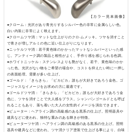
●クローム：光沢があり青光りするシルバー色の非常に金属らしい色。
白い内装に非常によく映えます。
●クロームツヤ消：マットな仕上がりのクロ-ムメッキ。ツヤを消すこと
で青さが増しアルミの色に近い仕上がりになります。
●ニッケルツヤ消：若干黄色味のかかったマットなシルバーといった感
じ。アンティーク調の製品と相性がよく、手作り感を感じられる色調。
●ホワイトニッケル：ステンレスよりも艶がなく、若干、黄色味のかか
った色。光沢がない物をご希望の場合や、コストを抑えたい時に一押し
の表面処理。需要が多い仕上げ。
●ゴールド：「きらきら」「ピカピカ」誰もが大好きであろう金色。ゴ
ージャスなイメージをお求めの方に最適です。
●ゴールドツヤ消：「きらきら」「ピカピカ」誰もが大好きであろう金
色に、ツヤを消すことで大人感をプラス。シャンパンゴールドとも呼ば
れることもあり、落ち着いた大人の女性的イメージを演出できます。
●ピューター：ヘアライン調の高級感のある黒系の仕上げ。照明器具や
建具などに使われ、独特な重みのある輝きが特徴。
●ピューターツヤ消：ヘアライン調の高級感のある黒系の仕上げ。照明
器具や建具などに使われ、ツヤ消クリア塗装で仕上げる事により、白味