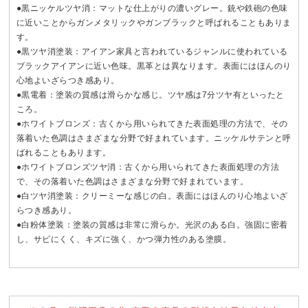
●黒ニッケルツヤ消：マットな仕上がりの濃いグレー。銃や鉄砲の色味
に近いことからガンメタリックやガンブラックと呼ばれることもありま
す。
●黒ツヤ消塗装：アイアン家具と言われているジャンルに使われている
ブラックアイアンに近い色味。黒革とは異なります。表面にはほんのり
心地よいざらつき感あり。
●黒電着：塗装の質感は滑らかな感じ。ツヤ感は7分ツヤ有といったと
ころ。
●ホワイトブロンズ：古くから用いられてきた表面処理の方法で、その
落着いた色調はさまざまな分野で好まれています。ニッケルサテンと呼
ばれることもあります。
●ホワイトブロンズツヤ消：古くから用いられてきた表面処理の方法
で、その落着いた色調はさまざまな分野で好まれています。
●白ツヤ消塗装：クリーミーな感じの白。表面にはほんのり心地よいざ
らつき感あり。
●白粉体塗装：塗装の質感は非常に滑らか。光沢のある白。強固に密着
し、サビにくく、キズに強く、かつ弾力性のある塗膜。