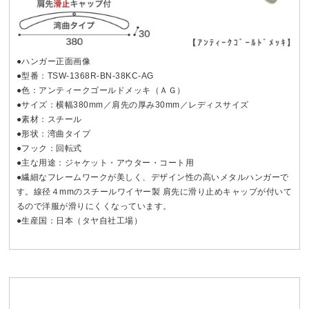
●ハンガー正面画像
●型番：TSW-1368R-BN-38KC-AG
●色：アンティークゴールドメッキ（ＡＧ）
●サイズ：横幅380mm／肩先の厚み30mm／レディスサイズ
●素材：スチール
●形状：湾曲タイプ
●フック：回転式
●主な用途：ジャケット・アウター・コート用
●繊細なフレームワークが美しく、デザイン性の高いメタルハンガーで
す。線径４mmのスチールワイヤー製 肩先に滑り止めキャップが付いて
るので洋服が滑りにくくなっています。
●生産国：日本（タヤ自社工場）