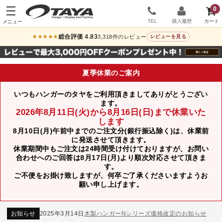
0
TEL
購入履歴
総合評価 4.83
3,318件のレビュー
★★★★★
レビューを見る
夏季休業のご案内
いつもハンガーのタヤをご利用頂きましてありがとうござい
ます。
2026年8月11日(火)から8月16日(日)まで休業いた
します
8月10日(月)午前中までのご注文分(銀行振込除く)は、休業前
に発送させて頂きます。
休業期間中もご注文は24時間受け付けておりますが、お問い
合わせへのご回答は8月17日(月)より順次対応させて頂きま
す。
ご不便をお掛け致しますが、何卒ご了承くださいますようお
お知らせ
2024年12月12日
年末年始休業のお知らせ
願い申し上げます。
お知らせ
2026年3月7日
スチール製ハンガー、およびディスプレイスタンド価格改定のお知らせ
お知らせ
2025年7月16日
プラスチック製ハンガー、及び木製ハンガーKシリーズ 価格改定のお知らせ
お知らせ
2025年3月14日
木製ハンガーNシリーズ価格改定のお知らせ