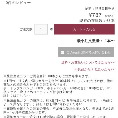
|
0件のレビュー
白ツヤ消塗装
納期：
翌営業日発送
¥787
（税込）
現在の在庫数：
65
本
ご注文数
本
最小注文数量： 1本〜
この商品に関するお問い合わせ
送料・お支払いについてはこちら>>
不良品かな？と思ったら>>
※受注生産カラーは同色合計100本からご注文を承ります。
※1回のご注文内で同じカラーを合計100本以上にしていただければ、他の
商品との組み合わせでもご注文を承ります。
例：トップスハンガー60本、ボトムハンガー40本の合計100本など。※S
字フック・滑り止めコーティング付きは対象外
詳しくはこちら>>
※受注生産カラーの納期は、約2週間～1か月半程度となります。（商品に
よって異なります。）詳しくはお問い合わせください。
※在庫数を超えたご注文の場合、不足分は受注生産となり、発送まで約2週
間～1か月半程度かかります。
※即納カラーのご注文は12時以降の場合、翌営業日に発送いたします。