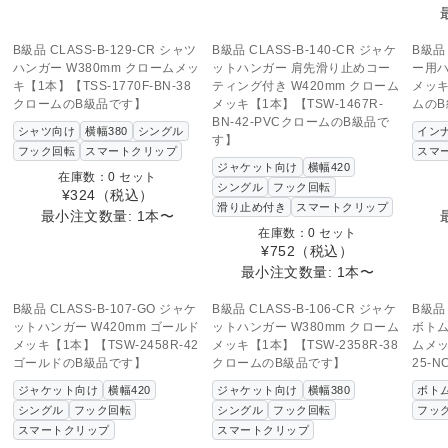
SOLD OUT
SOLD OUT
この商品へのお問い合わせ
この商品へのお問い合わせ
こ
B級品 CLASS-B-129-CR シャツ
B級品 CLASS-B-140-CR ジャケ
B級品 
ハンガー W380mm クロームメッ
ットハンガー 肩先滑り止めコー
ー用ハ
キ【1本】【TSS-1770F-BN-38
ティング付き W420mm クローム
メッキ
クロームのB級品です】
メッキ【1本】【TSW-1467R-
ムの
BN-42-PVCクロームのB級品で
シャツ向け
横幅380
シングル
イン
す】
フック回転
スマートクリップ
スマ
ジャケット向け
横幅420
在庫数：0 セット
シングル
フック回転
¥324
（税込）
滑り止め付き
スマートクリップ
最小注文数量: 1本〜
在庫数：0 セット
¥752
（税込）
最小注文数量: 1本〜
SOLD OUT
SOLD OUT
この商品へのお問い合わせ
この商品へのお問い合わせ
B級品 CLASS-B-107-GO ジャケ
B級品 CLASS-B-106-CR ジャケ
B級品 
ットハンガー W420mm ゴールド
ットハンガー W380mm クローム
ボトム
メッキ【1本】【TSW-2458R-42
メッキ【1本】【TSW-2358R-38
ムメッ
ゴールドのB級品です】
クロームのB級品です】
25-
ジャケット向け
横幅420
ジャケット向け
横幅380
ボト
シングル
フック回転
シングル
フック回転
フッ
スマートクリップ
スマートクリップ