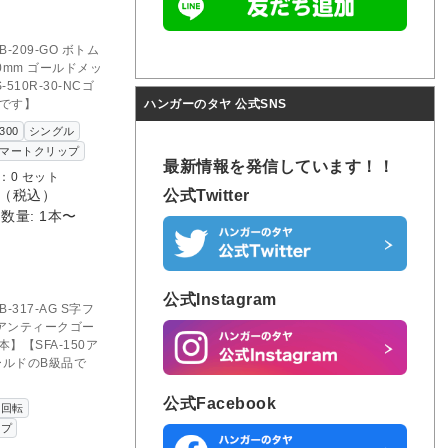
D OUT
のお問い合わせ
B-209-GO ボトム
0mm ゴールドメッ
510R-30-NCゴ
品です】
ハンガーのタヤ 公式SNS
300
シングル
マートクリップ
最新情報を発信しています！！
：0 セット
公式Twitter
（税込）
数量: 1本〜
公式Instagram
B-317-AG S字フ
 アンティークゴー
】【SFA-150ア
ールドのB級品で
公式Facebook
ク回転
ップ