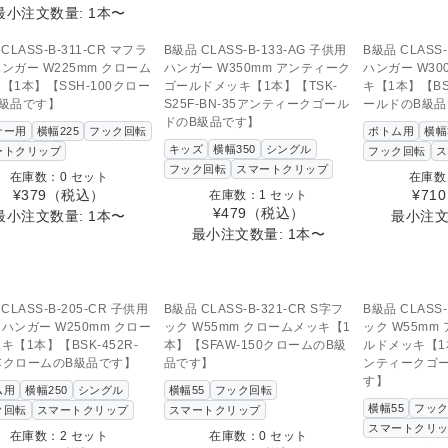
最小注文数量: 1本〜
SOLD OUT
SOL
の商品へのお問い合わせ
この商品へ
CLASS-B-311-CR マフラ
B級品 CLASS-B-133-AG 子供用
B級品 CLASS-
ンガー W225mm クローム
ハンガー W350mm アンティーク
ハンガー W30
【1本】【SSH-100クロー
ゴールドメッキ【1本】【TSK-
キ【1本】【BS-
B級品です】
S25F-BN-35アンティークゴール
ールドのB級
ドのB級品です】
ナー用
横幅225
フック回転
ボトム用
横幅
キッズ
横幅350
シングル
ートクリップ
フック回転
ス
フック回転
スマートクリップ
在庫数：0 セット
在庫数
¥379
（税込）
¥710
在庫数：1 セット
¥479
（税込）
最小注文数量: 1本〜
最小注文
最小注文数量: 1本〜
SOLD OUT
この商品へのお問い合わせ
CLASS-B-205-CR 子供用
B級品 CLASS-B-321-CR S字フ
B級品 CLASS-
ハンガー W250mm クロー
ック W55mm クロームメッキ【1
ック W55mm
キ【1本】【BSK-452R-
本】【SFAW-150クロームのB級
ルドメッキ【1本
NCクロームのB級品です】
品です】
ンティークゴ
す】
ム用
横幅250
シングル
横幅55
フック回転
横幅55
フッ
ク回転
スマートクリップ
スマートクリップ
スマートクリ
在庫数：2 セット
在庫数：0 セット