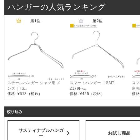
ハンガーの人気ランキング
第
1
位
第
2
位
スチールハンガー シャツ用 メ
スマートハンガー ｜SMT-
スマ
ンズ｜TS...
2179F-...
肩先
価格: ¥618
（税込）
価格: ¥425
（税込）
価格:
絞り込み
サスティナブルハンガ
お試し商品
ー