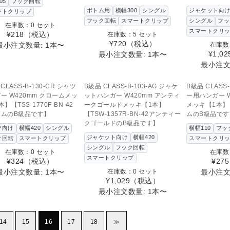
05
フック回転
ボトム用
横幅300
シングル
ジャケット向
ートクリップ
フック回転
スマートクリップ
シングル
フッ
在庫数：0 セット
スマートクリ
¥218
（税込）
在庫数：5 セット
¥720
（税込）
最小注文数量: 1本〜
在庫数
¥1,02
最小注文数量: 1本〜
最小注文
SOLD OUT
SOLD OUT
SOL
の商品へのお問い合わせ
この商品へのお問い合わせ
この商品へ
CLASS-B-130-CR シャツ
B級品 CLASS-B-103-AG ジャケ
B級品 CLASS-
ー W420mm クロームメッ
ットハンガー W420mm アンティ
ー用ハンガー W
】【TSS-1770F-BN-42
ークゴールドメッキ【1本】
メッキ【1本】【
ームのB級品です】
【TSW-1357R-BN-42アンティー
ムのB級品です
クゴールドのB級品です】
ツ向け
横幅420
シングル
横幅110
フッ
ジャケット向け
横幅420
ク回転
スマートクリップ
スマートクリ
シングル
フック回転
在庫数：0 セット
在庫数
スマートクリップ
¥324
（税込）
¥275
最小注文数量: 1本〜
在庫数：0 セット
最小注文
¥1,029
（税込）
最小注文数量: 1本〜
14
15
16
17
18
≫