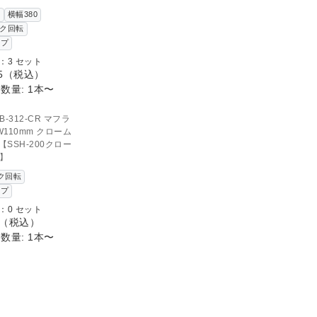
け
横幅380
ク回転
ップ
：3 セット
5
（税込）
数量: 1本〜
D OUT
のお問い合わせ
B-312-CR マフラ
110mm クローム
SSH-200クロー
】
ク回転
ップ
：0 セット
（税込）
数量: 1本〜