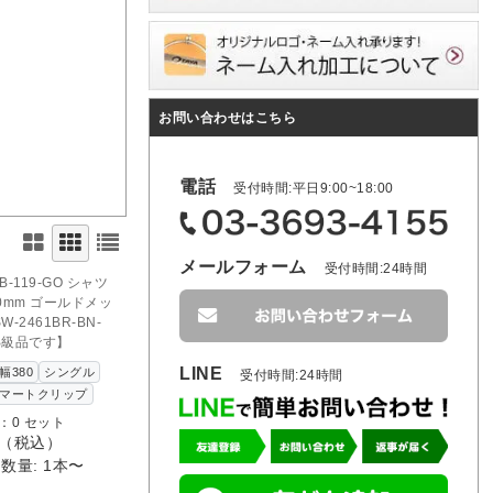
お問い合わせはこちら
電話
受付時間:平日9:00~18:00
D OUT
メールフォーム
受付時間:24時間
のお問い合わせ
B-119-GO シャツ
0mm ゴールドメッ
-2461BR-BN-
B級品です】
LINE
幅380
シングル
受付時間:24時間
マートクリップ
：0 セット
（税込）
数量: 1本〜