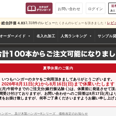
送
お問い合わせ
ログイン
あと
総合評価 4.83
3,318件のレビュー
レビ
★
たくさんのレビューを頂きました！
只今
オーダーメイド
名入れ加工
人気ランキング
サンプル
夏季休業のご案内
いつもハンガーのタヤをご利用頂きましてありがとうございます。
2026年8月11日(火)から8月16日(日)まで休業いたします
日(月)午前中までのご注文分(銀行振込除く)は、休業前に発送させて
間受け付けておりますが、お問い合わせへのご回答は8月17日(月)
のお知らせ
便をお掛け致しますが、何卒ご了承くださいますようお願い申し上げ
ー、およびディスプレイスタンド価格改定のお知らせ
ハンガー、及び木製ハンガーKシリーズ 価格改定のお知らせ
シリーズ価格改定のお知らせ