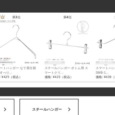
第
3
位
第
4
位
ートハンガー なで肩仕様
スチールハンガー ボトム用 ス
スマートハン
すべり...
マートクリ...
SMB-1...
 ¥425
（税込）
価格: ¥423
（税込）
価格: ¥439
（
スチールハンガー