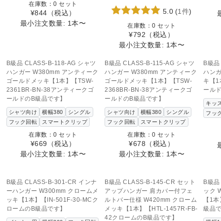
在庫数：0 セット
5.0
(
1件
)
¥844
（税込）
最小注文数量: 1本〜
在庫数：0 セット
¥792
（税込）
最小注文数量: 1本〜
SOLD OUT
SOLD OUT
この商品へのお問い合わせ
この商品へのお問い合わせ
こ
B級品 CLASS-B-118-AG シャツ
B級品 CLASS-B-115-AG シャツ
B級品 
ハンガー W380mm アンティーク
ハンガー W380mm アンティーク
ハンガ
ゴールドメッキ【1本】【TSW-
ゴールドメッキ【1本】【TSW-
キ【1本
2361BR-BN-38アンティークゴ
2368BR-BN-38アンティークゴ
ール
ールドのB級品です】
ールドのB級品です】
キッ
シャツ向け
横幅380
シングル
シャツ向け
横幅380
シングル
フッ
フック回転
スマートクリップ
フック回転
スマートクリップ
在庫数：0 セット
在庫数：0 セット
¥669
（税込）
¥678
（税込）
最小注文数量: 1本〜
最小注文数量: 1本〜
SOLD OUT
この商品へのお問い合わせ
こ
B級品 CLASS-B-301-CR インナ
B級品 CLASS-B-145-CR セット
B級品 
ーハンガー W300mm クロームメ
アップハンガー 肩カバー付フェ
ック 
ッキ【1本】【IN-501F-30-MCク
ルトバー仕様 W420mm クローム
【1本
ロームのB級品です】
メッキ【1本】【HTL-1457R-FB-
級品
42クロームのB級品です】