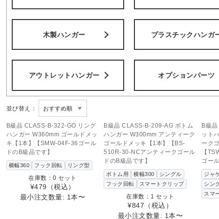
木製ハンガー
プラスチックハンガ
アウトレットハンガー
オプションパーツ
並び替え：
SOLD OUT
この商品へのお問い合わせ
B級品 CLASS-B-322-GO リング
B級品 CLASS-B-209-AG ボトム
B級品 
ハンガー W360mm ゴールドメッ
ハンガー W300mm アンティーク
ットハ
キ【1本】【SMW-04F-36ゴール
ゴールドメッキ【1本】【BS-
ーク
ドのB級品です】
510R-30-NCアンティークゴール
【TS
ドのB級品です】
ゴール
横幅360
フック回転
リング型
ボトム用
横幅300
シングル
ジャ
在庫数：0 セット
フック回転
スマートクリップ
シン
¥479
（税込）
スマ
最小注文数量: 1本〜
在庫数：1 セット
¥847
（税込）
最小注文数量: 1本〜