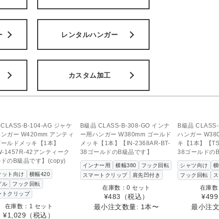
ー
レンタルハンガー
カスタム加工
SOLD OUT
SOL
この商品へのお問い合わせ
この商品へ
CLASS-B-104-AG ジャケ
B級品 CLASS-B-308-GO インナ
B級品 CLASS-
ンガー W420mm アンティ
ー用ハンガー W380mm ゴールド
ハンガー W38
ゴールドメッキ【1本】
メッキ【1本】【IN-2368AR-BT-
キ【1本】【TSW
W-1457R-42アンティーク
38ゴールドのB級品です】
38ゴールドの
ドのB級品です】(copy)
インナー用
横幅380
フック回転
シャツ向け
横
ケット向け
横幅420
スマートクリップ
肩先凹付き
フック回転
ス
グル
フック回転
在庫数：0 セット
在庫数
ートクリップ
¥483
（税込）
¥499
在庫数：1 セット
最小注文数量: 1本〜
最小注文
¥1,029
（税込）