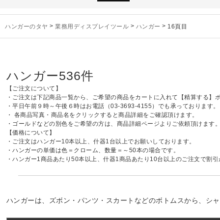
未分類
2024年12月19日
雑誌「GINZA
お知らせ
2024年12月12日
年末年始休業
ハンガーのタヤ
>
業務用ディスプレイツール
>
ハンガー
>
16頁目
お知らせ
2026年3月7日
スチール製ハンガ
お知らせ
2025年7月16日
プラスチック製
お知らせ
2025年3月14日
木製ハンガーN
ハンガー
536件
未分類
2024年12月19日
雑誌「GINZA
お知らせ
2024年12月12日
年末年始休業
【ご注文について】
・ご注文は下記商品一覧から、ご希望の商品をカートに入れて【精算する】
・平日午前９時～午後６時はお電話（03-3693-4155）でも承っております。
・ 各商品写真・商品名をクリックすると商品詳細をご確認頂けます。
・ゴールドなどの別色をご希望の方は、商品詳細ページよりご依頼頂けます
【価格について】
・ご注文はハンガー10本以上、什器1台以上でお願いしております。
・ハンガーの単価は色＝クローム、数量＝～50本の場合です。
・ハンガー1商品あたり50本以上、什器1商品あたり10台以上のご注文で割
ハンガーは、ズボン・パンツ・スカートなどのボトムスから、シャ