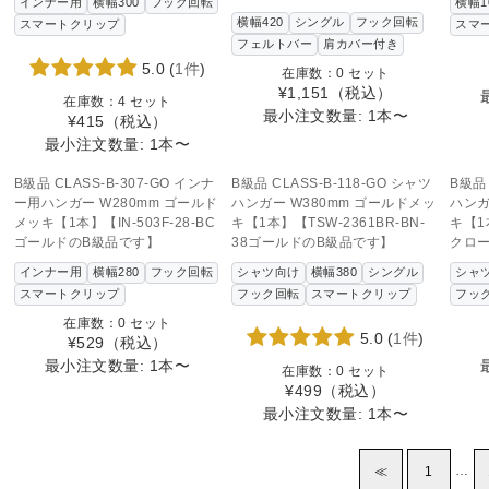
インナー用
横幅300
フック回転
横幅1
横幅420
シングル
フック回転
スマートクリップ
スマ
フェルトバー
肩カバー付き
5.0
(
1件
)
在庫数：0 セット
¥1,151
（税込）
在庫数：4 セット
最小注文数量: 1本〜
¥415
（税込）
最小注文数量: 1本〜
SOLD OUT
SOLD OUT
この商品へのお問い合わせ
この商品へのお問い合わせ
こ
B級品 CLASS-B-307-GO インナ
B級品 CLASS-B-118-GO シャツ
B級品 
ー用ハンガー W280mm ゴールド
ハンガー W380mm ゴールドメッ
ハンガ
メッキ【1本】【IN-503F-28-BC
キ【1本】【TSW-2361BR-BN-
キ【1本
ゴールドのB級品です】
38ゴールドのB級品です】
クロ
インナー用
横幅280
フック回転
シャツ向け
横幅380
シングル
シャ
スマートクリップ
フック回転
スマートクリップ
フッ
在庫数：0 セット
5.0
(
1件
)
¥529
（税込）
最小注文数量: 1本〜
在庫数：0 セット
¥499
（税込）
最小注文数量: 1本〜
…
≪
1