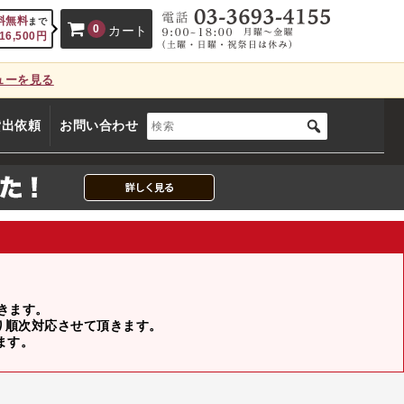
料無料
まで
0
カート
16,500
円
ューを見る
、カートに商品はございません。
貸出依頼
お問い合わせ
(カゴの商品数:0種類、合計数:0)
頂きます。
より順次対応させて頂きます。
ます。