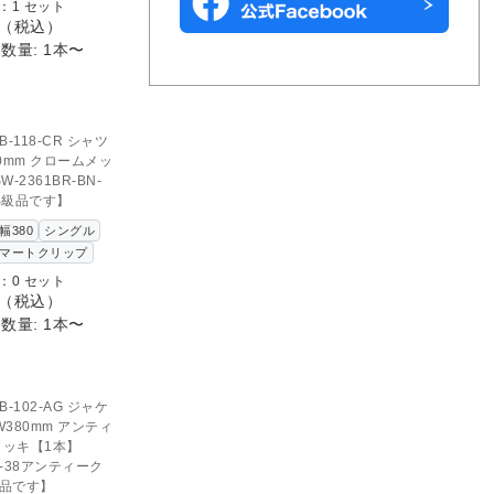
：1 セット
（税込）
数量: 1本〜
D OUT
のお問い合わせ
B-118-CR シャツ
0mm クロームメッ
-2361BR-BN-
B級品です】
幅380
シングル
マートクリップ
：0 セット
（税込）
数量: 1本〜
B-102-AG ジャケ
380mm アンティ
メッキ【1本】
R-38アンティーク
級品です】