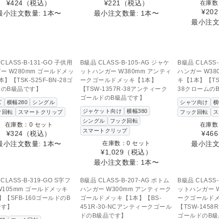
¥424
（税込）
¥221
（税込）
在庫数
¥202
最小注文数量: 1本〜
最小注文数量: 1本〜
最小注文
SOLD OUT
SOLD OUT
SOL
の商品へのお問い合わせ
この商品へのお問い合わせ
この商品へ
CLASS-B-131-GO 子供用
B級品 CLASS-B-105-AG ジャケ
B級品 CLASS-
ー W280mm ゴールドメッ
ットハンガー W380mm アンティ
ハンガー W38
】【TSK-S25F-BN-28ゴ
ークゴールドメッキ【1本】
キ【1本】【TSW
ドのB級品です】
【TSW-1357R-38アンティーク
38クロームの
ゴールドのB級品です】
ズ
横幅280
シングル
シャツ向け
横
ジャケット向け
横幅380
ク回転
スマートクリップ
フック回転
ス
シングル
フック回転
在庫数：0 セット
在庫数
スマートクリップ
¥324
（税込）
¥466
最小注文数量: 1本〜
在庫数：0 セット
最小注文
¥1,029
（税込）
最小注文数量: 1本〜
SOLD OUT
の商品へのお問い合わせ
CLASS-B-319-GO S字フ
B級品 CLASS-B-207-AG ボトム
B級品 CLASS-
W105mm ゴールドメッキ
ハンガー W300mm アンティーク
ットハンガー W
】【SFB-160ゴールドのB
ゴールドメッキ【1本】【BS-
ークゴールド
です】
451R-30-NCアンティークゴール
【TSW-1458
ドのB級品です】
ゴールドのB