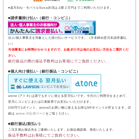
●楽天Edy・モバイルSuica決済は上限２万円までご利用いただけます。
■請求書掛け払い（銀行・コンビニ）
法人/個人事業主を対象とした掛け払いサービスです。（月末締め翌月末請求書払
い）
与信審査にお時間がかかりますので、お急ぎの方は他のお支払い方法をご選択くだ
さい。
銀行振込の際の振込手数料はお客様にてご負担ください。
■個人向け後払い（銀行振込・コンビニ）
atone (アトネ) は誰でもすぐに使える翌月払いです。今月のご利用分をまとめて、
翌月にコンビニまたは口座振替でお支払いいただけます。
200円で1ポイント、atoneのお買い物に使えるお得なNPポイントが貯まります。詳
細は
atone の公式ページ
をご覧ください。
■銀行振込(前払い)
ご注文後お振込先をご連絡いたします。お振込確認後、発送いたします。
振込手数料はお客様にてご負担ください。