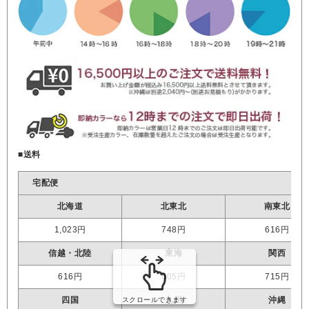
■送料
宅配便
北海道
北東北
南東北
1,023円
748円
616円
信越・北陸
東海
関西
616円
605円
715円
四国
九州
沖縄