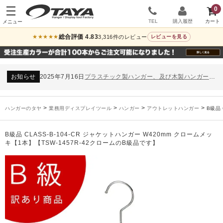
0
TEL
購入履歴
総合評価 4.83
3,316件のレビュー
★★★★★
レビューを見る
お知らせ
2024年12月12日
年末年始休業のお知らせ
お知らせ
2026年3月7日
スチール製ハンガー、およびディスプレイスタンド価格改定のお知らせ
お知らせ
2025年7月16日
プラスチック製ハンガー、及び木製ハンガーKシリーズ 価格改定のお知らせ
お知らせ
2025年3月14日
木製ハンガーNシリーズ価格改定のお知らせ
未分類
2024年12月19日
雑誌「GINZA」でタヤのハンガーを紹介していただきました
お知らせ
2024年12月12日
年末年始休業のお知らせ
>
>
>
>
ハンガーのタヤ
業務用ディスプレイツール
ハンガー
アウトレットハンガー
B級品 
お知らせ
2026年3月7日
スチール製ハンガー、およびディスプレイスタンド価格改定のお知らせ
お知らせ
2025年7月16日
プラスチック製ハンガー、及び木製ハンガーKシリーズ 価格改定のお知らせ
B級品 CLASS-B-104-CR ジャケットハンガー W420mm クロームメッ
お知らせ
2025年3月14日
木製ハンガーNシリーズ価格改定のお知らせ
キ【1本】【TSW-1457R-42クロームのB級品です】
未分類
2024年12月19日
雑誌「GINZA」でタヤのハンガーを紹介していただきました
お知らせ
2024年12月12日
年末年始休業のお知らせ