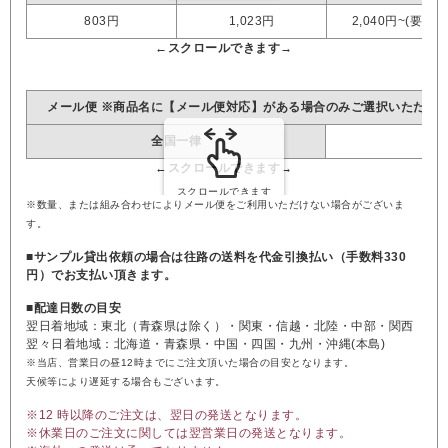
803円
1,023円
2,040円~(要見積
メール便 ※商品名に【メール便対応】がある場合のみご選択いただけ
全国一律
※数量、または組み合わせによりメール便をご利用いただけない場合がございま
す。
■サンプル貸出依頼の場合は往路の送料を代金引換払い（手数料330
円）でお支払い頂きます。
■配達日数の目安
翌日着地域：東北（青森県は除く）・関東・信越・北陸・中部・関西
翌々日着地域：北海道・青森県・中国・四国・九州・沖縄(本島)
※当店、営業日の昼12時までにご注文頂いた場合の目安となります。
天候等により遅延する場合もございます。
※12 時以降のご注文は、翌日の発送となります。
※休業日のご注文に関しては翌営業日の発送となります。