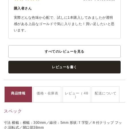
購入者さん
実際どんな色味か心配で、試しに1本購入してみましたが透明
感がある上品なゴールドで気に入りました！買い足したいと思
います。
すべてのレビューを見る
レビューを書く
商品情報
価格・在庫表
レビュー（ 48
配送について
）
スペック
寸法 横幅：横幅：300mm／線径：5mm 形状:Ｔ字型／Ｒ付クリップ フッ
ク:回転式／開口部38mm