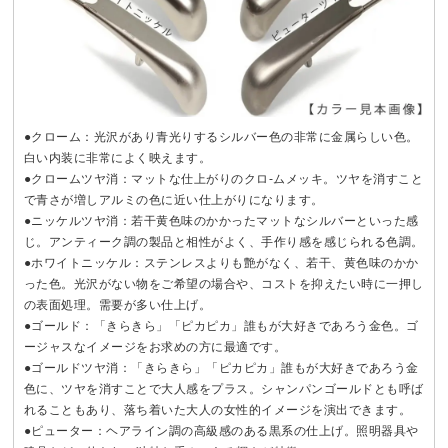
●クローム：光沢があり青光りするシルバー色の非常に金属らしい色。
白い内装に非常によく映えます。
●クロームツヤ消：マットな仕上がりのクロ-ムメッキ。ツヤを消すこと
で青さが増しアルミの色に近い仕上がりになります。
●ニッケルツヤ消：若干黄色味のかかったマットなシルバーといった感
じ。アンティーク調の製品と相性がよく、手作り感を感じられる色調。
●ホワイトニッケル：ステンレスよりも艶がなく、若干、黄色味のかか
った色。光沢がない物をご希望の場合や、コストを抑えたい時に一押し
の表面処理。需要が多い仕上げ。
●ゴールド：「きらきら」「ピカピカ」誰もが大好きであろう金色。ゴ
ージャスなイメージをお求めの方に最適です。
●ゴールドツヤ消：「きらきら」「ピカピカ」誰もが大好きであろう金
色に、ツヤを消すことで大人感をプラス。シャンパンゴールドとも呼ば
れることもあり、落ち着いた大人の女性的イメージを演出できます。
●ピューター：ヘアライン調の高級感のある黒系の仕上げ。照明器具や