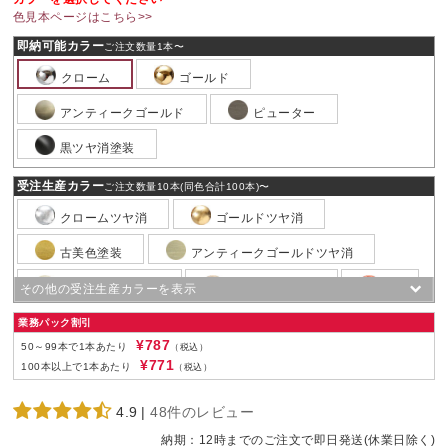
色見本ページはこちら>>
即納可能カラー
ご注文数量1本〜
クローム
ゴールド
アンティークゴールド
ピューター
黒ツヤ消塗装
受注生産カラー
ご注文数量10本(同色合計100本)〜
クロームツヤ消
ゴールドツヤ消
古美色塗装
アンティークゴールドツヤ消
ホワイトニッケル
ニッケルツヤ消
銅
銅ツヤ消
銅ブロンズ
業務パック割引
¥787
50～99本で1本あたり
（税込）
銅ブロンズツヤ消
ピューターツヤ消
¥771
100本以上で1本あたり
（税込）
黒ニッケル
黒ニッケルツヤ消
黒電着
4.9
|
48件のレビュー
ホワイトブロンズ
ホワイトブロンズツヤ消
納期：
12時までのご注文で即日発送(休業日除く)
白粉体塗装
白ツヤ消塗装