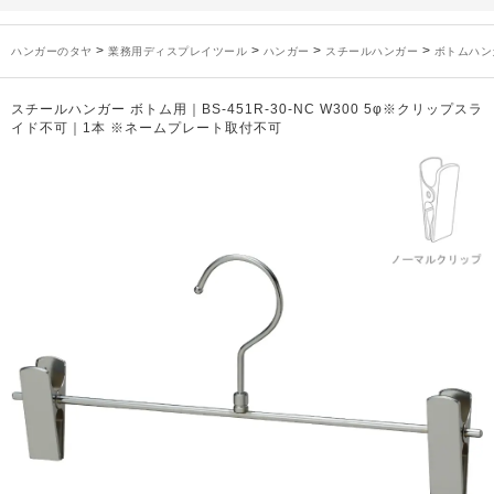
未分類
2024年12月19日
雑誌「GINZA」でタヤのハンガーを紹介していただきました
お知らせ
2024年12月12日
年末年始休業のお知らせ
>
>
>
>
ハンガーのタヤ
業務用ディスプレイツール
ハンガー
スチールハンガー
ボトムハン
お知らせ
2026年3月7日
スチール製ハンガー、およびディスプレイスタンド価格改定のお知らせ
お知らせ
2025年7月16日
プラスチック製ハンガー、及び木製ハンガーKシリーズ 価格改定のお知らせ
スチールハンガー ボトム用｜BS-451R-30-NC W300 5φ※クリップスラ
お知らせ
2025年3月14日
木製ハンガーNシリーズ価格改定のお知らせ
イド不可｜1本 ※ネームプレート取付不可
未分類
2024年12月19日
雑誌「GINZA」でタヤのハンガーを紹介していただきました
お知らせ
2024年12月12日
年末年始休業のお知らせ