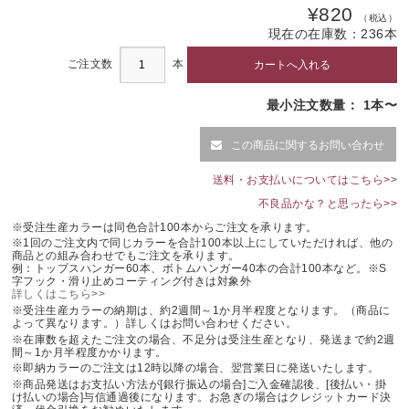
¥820
（税込）
現在の在庫数：
236
本
ご注文数
本
最小注文数量： 1本〜
この商品に関するお問い合わせ
送料・お支払いについてはこちら>>
不良品かな？と思ったら>>
※受注生産カラーは同色合計100本からご注文を承ります。
※1回のご注文内で同じカラーを合計100本以上にしていただければ、他の
商品との組み合わせでもご注文を承ります。
例：トップスハンガー60本、ボトムハンガー40本の合計100本など。※S
字フック・滑り止めコーティング付きは対象外
詳しくはこちら>>
※受注生産カラーの納期は、約2週間～1か月半程度となります。（商品に
よって異なります。）詳しくはお問い合わせください。
※在庫数を超えたご注文の場合、不足分は受注生産となり、発送まで約2週
間～1か月半程度かかります。
※即納カラーのご注文は12時以降の場合、翌営業日に発送いたします。
※商品発送はお支払い方法が[銀行振込の場合]ご入金確認後、[後払い・掛
け払いの場合]与信通過後になります。お急ぎの場合はクレジットカード決