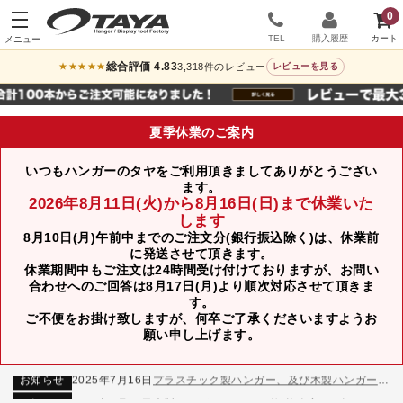
0
TEL
購入履歴
総合評価 4.83
3,318件のレビュー
★★★★★
レビューを見る
夏季休業のご案内
いつもハンガーのタヤをご利用頂きましてありがとうござい
ます。
2026年8月11日(火)から8月16日(日)まで休業いた
します
8月10日(月)午前中までのご注文分(銀行振込除く)は、休業前
に発送させて頂きます。
休業期間中もご注文は24時間受け付けておりますが、お問い
合わせへのご回答は8月17日(月)より順次対応させて頂きま
す。
ご不便をお掛け致しますが、何卒ご了承くださいますようお
お知らせ
2024年12月12日
年末年始休業のお知らせ
願い申し上げます。
お知らせ
2026年3月7日
スチール製ハンガー、およびディスプレイスタンド価格改定のお知らせ
お知らせ
2025年7月16日
プラスチック製ハンガー、及び木製ハンガーKシリーズ 価格改定のお知らせ
お知らせ
2025年3月14日
木製ハンガーNシリーズ価格改定のお知らせ