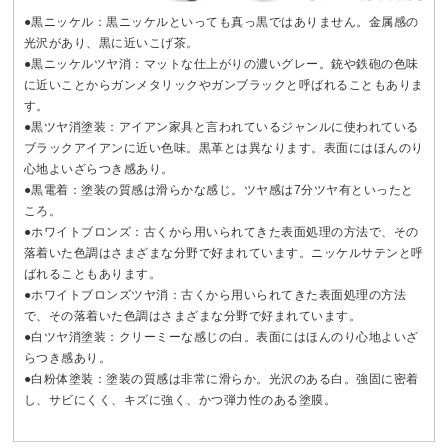
●黒ニッケル：黒ニッケルといっても真っ黒ではありません。金属感の
光沢があり、黒に近いこげ茶。
●黒ニッケルツヤ消：マットな仕上がりの濃いグレー。銃や鉄砲の色味
に近いことからガンメタリックやガンブラックと呼ばれることもありま
す。
●黒ツヤ消塗装：アイアン家具と言われているジャンルに使われている
ブラックアイアンに近い色味。黒革とは異なります。表面にはほんのり
心地よいざらつき感あり。
●黒電着：塗装の質感は滑らかな感じ。ツヤ感は7分ツヤ有といったと
ころ。
●ホワイトブロンズ：古くから用いられてきた表面処理の方法で、その
落着いた色調はさまざまな分野で好まれています。ニッケルサテンと呼
ばれることもあります。
●ホワイトブロンズツヤ消：古くから用いられてきた表面処理の方法
で、その落着いた色調はさまざまな分野で好まれています。
●白ツヤ消塗装：クリーミーな感じの白。表面にはほんのり心地よいざ
らつき感あり。
●白粉体塗装：塗装の質感は非常に滑らか。光沢のある白。強固に密着
し、サビにくく、キズに強く、かつ弾力性のある塗膜。