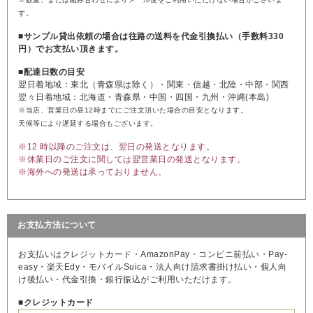
す。
■サンプル貸出依頼の場合は往路の送料を代金引換払い（手数料330
円）でお支払い頂きます。
■配達日数の目安
翌日着地域：東北（青森県は除く）・関東・信越・北陸・中部・関西
翌々日着地域：北海道・青森県・中国・四国・九州・沖縄(本島)
※当店、営業日の昼12時までにご注文頂いた場合の目安となります。
天候等により遅延する場合もございます。
※12 時以降のご注文は、翌日の発送となります。
※休業日のご注文に関しては翌営業日の発送となります。
※海外への発送は承っておりません。
お支払方法について
お支払いはクレジットカード・AmazonPay・コンビニ前払い・Pay-
easy・楽天Edy・モバイルSuica・法人向け請求書掛け払い・個人向
け後払い・代金引換・銀行振込がご利用いただけます。
■クレジットカード