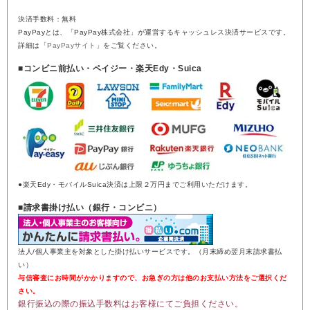
決済手数料：無料
PayPayとは、「PayPay株式会社」が運営するキャッシュレス決済サービスです。
詳細は「
PayPayサイト
」をご覧ください。
■コンビニ前払い・ペイジー・楽天Edy・Suica
●楽天Edy・モバイルSuica決済は上限２万円までご利用いただけます。
■請求書掛け払い（銀行・コンビニ）
法人/個人事業主を対象とした掛け払いサービスです。（月末締め翌月末請求書払
い）
与信審査にお時間がかかりますので、お急ぎの方は他のお支払い方法をご選択くだ
さい。
銀行振込の際の振込手数料はお客様にてご負担ください。