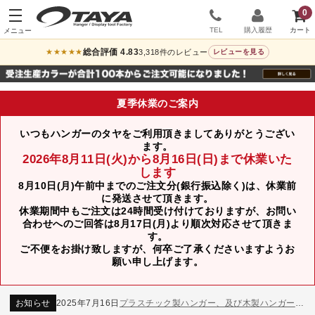
0
TEL
購入履歴
総合評価 4.83
3,318件のレビュー
★★★★★
レビューを見る
夏季休業のご案内
いつもハンガーのタヤをご利用頂きましてありがとうござい
ます。
2026年8月11日(火)から8月16日(日)まで休業いた
します
8月10日(月)午前中までのご注文分(銀行振込除く)は、休業前
に発送させて頂きます。
休業期間中もご注文は24時間受け付けておりますが、お問い
合わせへのご回答は8月17日(月)より順次対応させて頂きま
す。
ご不便をお掛け致しますが、何卒ご了承くださいますようお
願い申し上げます。
お知らせ
2024年12月12日
年末年始休業のお知らせ
お知らせ
2026年3月7日
スチール製ハンガー、およびディスプレイスタンド価格改定のお知らせ
お知らせ
2025年7月16日
プラスチック製ハンガー、及び木製ハンガーKシリーズ 価格改定のお知らせ