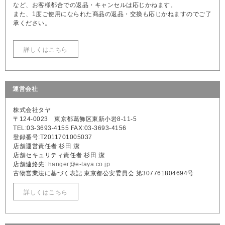
など、お客様都合での返品・キャンセルは応じかねます。
また、1度ご使用になられた商品の返品・交換も応じかねますのでご了
承ください。
詳しくはこちら
運営会社
株式会社タヤ
〒124-0023 東京都葛飾区東新小岩8-11-5
TEL:03-3693-4155 FAX:03-3693-4156
登録番号:T2011701005037
店舗運営責任者:杉田 潔
店舗セキュリティ責任者:杉田 潔
店舗連絡先:
hanger@e-taya.co.jp
古物営業法に基づく表記:東京都公安委員会 第307761804694号
詳しくはこちら