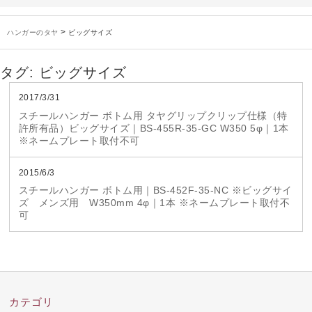
お知らせ
2025年3月14日
木製ハンガーNシリーズ価格改定のお知らせ
未分類
2024年12月19日
雑誌「GINZA」でタヤのハンガーを紹介していただきました
>
ハンガーのタヤ
ビッグサイズ
お知らせ
2024年12月12日
年末年始休業のお知らせ
お知らせ
2026年3月7日
スチール製ハンガー、およびディスプレイスタンド価格改定のお知らせ
タグ:
ビッグサイズ
お知らせ
2025年7月16日
プラスチック製ハンガー、及び木製ハンガーKシリーズ 価格改定のお知らせ
お知らせ
2025年3月14日
木製ハンガーNシリーズ価格改定のお知らせ
2017/3/31
未分類
2024年12月19日
雑誌「GINZA」でタヤのハンガーを紹介していただきました
スチールハンガー ボトム用 タヤグリップクリップ仕様（特
許所有品）ビッグサイズ｜BS-455R-35-GC W350 5φ｜1本
お知らせ
2024年12月12日
年末年始休業のお知らせ
※ネームプレート取付不可
2015/6/3
スチールハンガー ボトム用｜BS-452F-35-NC ※ビッグサイ
ズ メンズ用 W350mm 4φ｜1本 ※ネームプレート取付不
可
カテゴリ