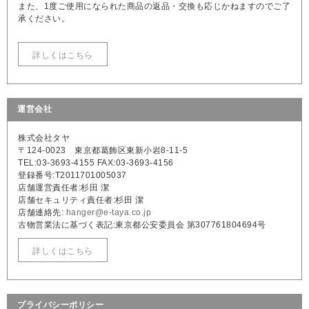
また、1度ご使用になられた商品の返品・交換も応じかねますのでご了
承ください。
詳しくはこちら
運営会社
株式会社タヤ
〒124-0023 東京都葛飾区東新小岩8-11-5
TEL:03-3693-4155 FAX:03-3693-4156
登録番号:T2011701005037
店舗運営責任者:杉田 潔
店舗セキュリティ責任者:杉田 潔
店舗連絡先:
hanger@e-taya.co.jp
古物営業法に基づく表記:東京都公安委員会 第307761804694号
詳しくはこちら
プライバシーポリシー