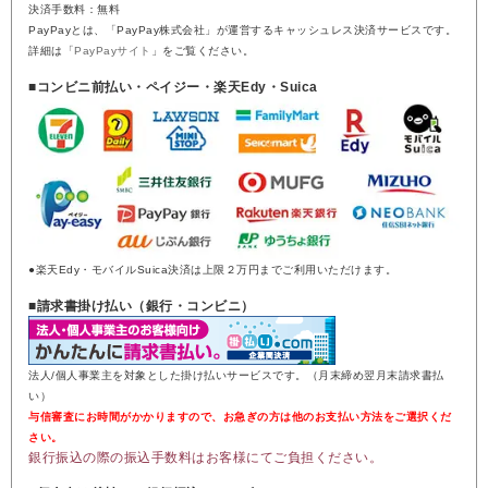
決済手数料：無料
PayPayとは、「PayPay株式会社」が運営するキャッシュレス決済サービスです。
詳細は「
PayPayサイト
」をご覧ください。
■コンビニ前払い・ペイジー・楽天Edy・Suica
●楽天Edy・モバイルSuica決済は上限２万円までご利用いただけます。
■請求書掛け払い（銀行・コンビニ）
法人/個人事業主を対象とした掛け払いサービスです。（月末締め翌月末請求書払
い）
与信審査にお時間がかかりますので、お急ぎの方は他のお支払い方法をご選択くだ
さい。
銀行振込の際の振込手数料はお客様にてご負担ください。