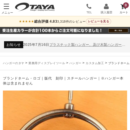
0
TEL
購入履歴
総合評価 4.83
3,318件のレビュー
★★★★★
レビューを見る
お知らせ
2024年12月12日
年末年始休業のお知らせ
お知らせ
2026年3月7日
スチール製ハンガー、およびディスプレイスタンド価格改定のお知らせ
お知らせ
2025年7月16日
プラスチック製ハンガー、及び木製ハンガーKシリーズ 価格改定のお知らせ
お知らせ
2025年3月14日
木製ハンガーNシリーズ価格改定のお知らせ
未分類
2024年12月19日
雑誌「GINZA」でタヤのハンガーを紹介していただきました
>
>
>
>
ハンガーのタヤ
業務用ディスプレイツール
ハンガー
カスタム加工
ブランドネーム
お知らせ
2024年12月12日
年末年始休業のお知らせ
お知らせ
2026年3月7日
スチール製ハンガー、およびディスプレイスタンド価格改定のお知らせ
ブランドネーム・ロゴ｜版代 刻印｜スチールハンガー｜※ハンガー本
お知らせ
2025年7月16日
プラスチック製ハンガー、及び木製ハンガーKシリーズ 価格改定のお知らせ
体は含まれません
お知らせ
2025年3月14日
木製ハンガーNシリーズ価格改定のお知らせ
未分類
2024年12月19日
雑誌「GINZA」でタヤのハンガーを紹介していただきました
お知らせ
2024年12月12日
年末年始休業のお知らせ