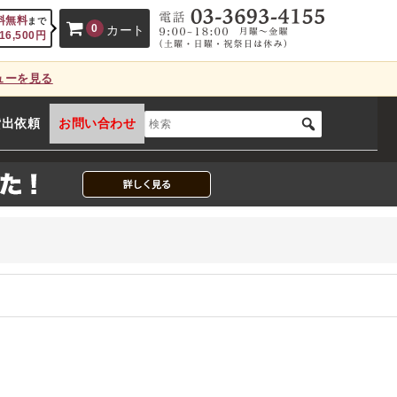
料無料
まで
0
カート
16,500
円
ューを見る
、カートに商品はございません。
貸出依頼
お問い合わせ
(カゴの商品数:0種類、合計数:0)