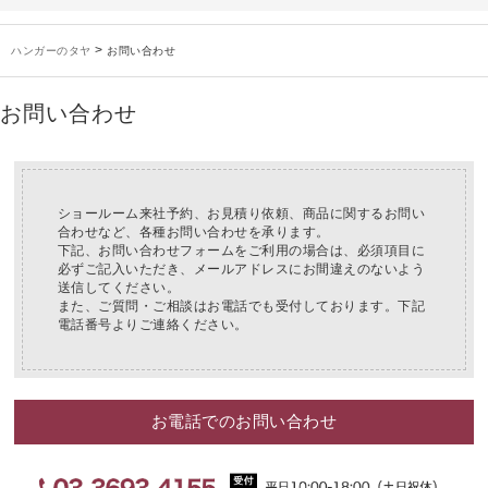
お知らせ
2025年3月14日
木製ハンガーNシリーズ価格改定のお知らせ
未分類
2024年12月19日
雑誌「GINZA」でタヤのハンガーを紹介していただきました
>
ハンガーのタヤ
お問い合わせ
お知らせ
2024年12月12日
年末年始休業のお知らせ
お知らせ
2026年3月7日
スチール製ハンガー、およびディスプレイスタンド価格改定のお知らせ
お問い合わせ
お知らせ
2025年7月16日
プラスチック製ハンガー、及び木製ハンガーKシリーズ 価格改定のお知らせ
お知らせ
2025年3月14日
木製ハンガーNシリーズ価格改定のお知らせ
未分類
2024年12月19日
雑誌「GINZA」でタヤのハンガーを紹介していただきました
お知らせ
2024年12月12日
年末年始休業のお知らせ
ショールーム来社予約、お見積り依頼、商品に関するお問い
合わせなど、各種お問い合わせを承ります。
下記、お問い合わせフォームをご利用の場合は、必須項目に
必ずご記入いただき、メールアドレスにお間違えのないよう
送信してください。
また、ご質問・ご相談はお電話でも受付しております。下記
電話番号よりご連絡ください。
お電話でのお問い合わせ