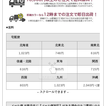
■送料
宅配便
北海道
北東北
南東北
1,023円
748円
616円
信越・北陸
東海
関西
616円
605円
715円
四国
九州
沖縄
803円
1,023円
2,040円~(要見積
メール便 ※商品名に【メール便対応】がある場合のみご選択いただけ