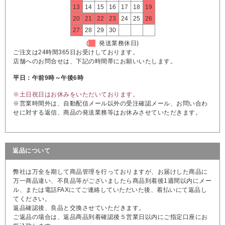
13
14
15
16
17
18
19
20
21
22
23
24
25
26
27
28
29
30
(
発送業務休日)
ご注文は24時間365日お受けしております。
店舗へのお問合せは、下記の時間帯にお願いいたします。
平日：午前9時～午後6時
※土日祝日はお休みをいただいております。
※営業時間外は、自動配信メール以外の受注確認メール、お問い合わ
せに対する返信、商品の発送業務等はお休みさせていただきます。
返品について
弊社は万全を期して商品管理を行っておりますが、お届けした商品に
万一商品違い、不良品等がございましたら商品到着後1週間以内にメー
ル、または電話FAXにてご連絡していただいた後、着払いにて返品し
てください。
返品確認後、良品と交換させていただきます。
ご返品の場合は、返品商品到着確認後５営業日以内にご指定口座にお