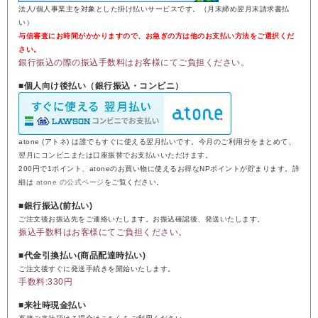
法人/個人事業主を対象とした掛け払いサービスです。（月末締め翌月末請求書払
い）
与信審査にお時間がかかりますので、お急ぎの方は他のお支払い方法をご選択くだ
さい。
銀行振込の際の振込手数料はお客様にてご負担ください。
■個人向け後払い（銀行振込・コンビニ）
atone (アトネ) は誰でもすぐに使える翌月払いです。今月のご利用分をまとめて、
翌月にコンビニまたは口座振替でお支払いいただけます。
200円で1ポイント、atoneのお買い物に使えるお得なNPポイントが貯まります。詳
細は
atone の公式ページ
をご覧ください。
■銀行振込(前払い)
ご注文後お振込先をご連絡いたします。お振込確認後、発送いたします。
振込手数料はお客様にてご負担ください。
■代金引換払い(商品配達時払い)
ご注文後すぐに発送手続きを開始いたします。
手数料:330円
■来社時現金払い