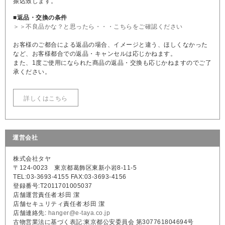
振込致します。
■返品・交換の条件
＞＞不良品かな？と思ったら・・・こちらをご確認ください
お客様のご都合による返品の場合、イメージと違う、ほしくなかった
など、お客様都合での返品・キャンセルは応じかねます。
また、1度ご使用になられた商品の返品・交換も応じかねますのでご了
承ください。
詳しくはこちら
運営会社
株式会社タヤ
〒124-0023 東京都葛飾区東新小岩8-11-5
TEL:03-3693-4155 FAX:03-3693-4156
登録番号:T2011701005037
店舗運営責任者:杉田 潔
店舗セキュリティ責任者:杉田 潔
店舗連絡先:
hanger@e-taya.co.jp
古物営業法に基づく表記:東京都公安委員会 第307761804694号