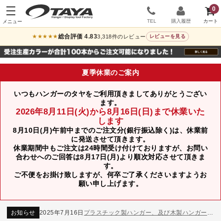
0
TEL
購入履歴
総合評価 4.83
3,318件のレビュー
★★★★★
レビューを見る
夏季休業のご案内
いつもハンガーのタヤをご利用頂きましてありがとうござい
ます。
2026年8月11日(火)から8月16日(日)まで休業いた
します
8月10日(月)午前中までのご注文分(銀行振込除く)は、休業前
に発送させて頂きます。
休業期間中もご注文は24時間受け付けておりますが、お問い
合わせへのご回答は8月17日(月)より順次対応させて頂きま
す。
ご不便をお掛け致しますが、何卒ご了承くださいますようお
願い申し上げます。
お知らせ
2024年12月12日
年末年始休業のお知らせ
お知らせ
2026年3月7日
スチール製ハンガー、およびディスプレイスタンド価格改定のお知らせ
お知らせ
2025年7月16日
プラスチック製ハンガー、及び木製ハンガーKシリーズ 価格改定のお知らせ