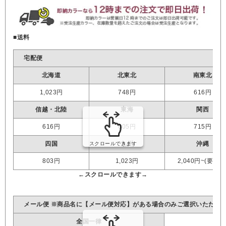
■送料
宅配便
北海道
北東北
南東北
1,023円
748円
616円
信越・北陸
東海
関西
616円
605円
715円
四国
九州
沖縄
803円
1,023円
2,040円~(要見積
メール便 ※商品名に【メール便対応】がある場合のみご選択いただけ
全国一律