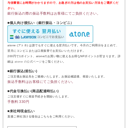
与信審査にお時間がかかりますので、お急ぎの方は他のお支払い方法をご選択くだ
さい。
銀行振込の際の振込手数料はお客様にてご負担ください。
■個人向け後払い（銀行振込・コンビニ）
atone (アトネ) は誰でもすぐに使える翌月払いです。今月のご利用分をまとめて、
翌月にコンビニまたは口座振替でお支払いいただけます。
200円で1ポイント、atoneのお買い物に使えるお得なNPポイントが貯まります。詳
細は
atone の公式ページ
をご覧ください。
■銀行振込(前払い)
ご注文後お振込先をご連絡いたします。お振込確認後、発送いたします。
振込手数料はお客様にてご負担ください。
■代金引換払い(商品配達時払い)
ご注文後すぐに発送手続きを開始いたします。
手数料:330円
■来社時現金払い
直接ご来社頂ける場合はこちらをご利用ください。