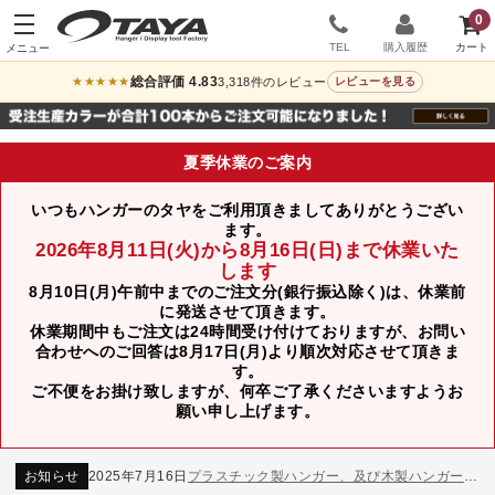
0
TEL
購入履歴
総合評価 4.83
3,318件のレビュー
★★★★★
レビューを見る
夏季休業のご案内
いつもハンガーのタヤをご利用頂きましてありがとうござい
ます。
2026年8月11日(火)から8月16日(日)まで休業いた
します
8月10日(月)午前中までのご注文分(銀行振込除く)は、休業前
に発送させて頂きます。
休業期間中もご注文は24時間受け付けておりますが、お問い
合わせへのご回答は8月17日(月)より順次対応させて頂きま
す。
ご不便をお掛け致しますが、何卒ご了承くださいますようお
お知らせ
2024年12月12日
年末年始休業のお知らせ
願い申し上げます。
お知らせ
2026年3月7日
スチール製ハンガー、およびディスプレイスタンド価格改定のお知らせ
お知らせ
2025年7月16日
プラスチック製ハンガー、及び木製ハンガーKシリーズ 価格改定のお知らせ
お知らせ
2025年3月14日
木製ハンガーNシリーズ価格改定のお知らせ