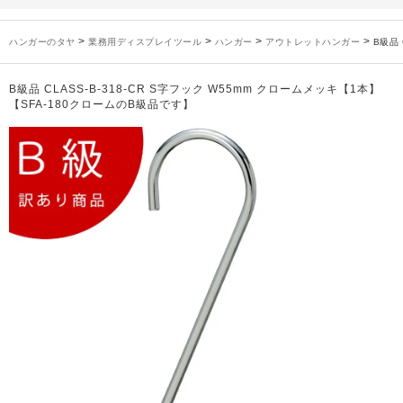
未分類
2024年12月19日
雑誌「GINZA」でタヤのハンガーを紹介していただきました
お知らせ
2024年12月12日
年末年始休業のお知らせ
>
>
>
>
ハンガーのタヤ
業務用ディスプレイツール
ハンガー
アウトレットハンガー
B級品 
お知らせ
2026年3月7日
スチール製ハンガー、およびディスプレイスタンド価格改定のお知らせ
お知らせ
2025年7月16日
プラスチック製ハンガー、及び木製ハンガーKシリーズ 価格改定のお知らせ
B級品 CLASS-B-318-CR S字フック W55mm クロームメッキ【1本】
お知らせ
2025年3月14日
木製ハンガーNシリーズ価格改定のお知らせ
【SFA-180クロームのB級品です】
未分類
2024年12月19日
雑誌「GINZA」でタヤのハンガーを紹介していただきました
お知らせ
2024年12月12日
年末年始休業のお知らせ