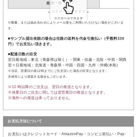
全国一律
※数量、または組み合わせによりメール便をご利用いただけない場合がございま
す。
■サンプル貸出依頼の場合は往路の送料を代金引換払い（手数料330
円）でお支払い頂きます。
■配達日数の目安
翌日着地域：東北（青森県は除く）・関東・信越・北陸・中部・関西
翌々日着地域：北海道・青森県・中国・四国・九州・沖縄(本島)
※当店、営業日の昼12時までにご注文頂いた場合の目安となります。
天候等により遅延する場合もございます。
※12 時以降のご注文は、翌日の発送となります。
※休業日のご注文に関しては翌営業日の発送となります。
※海外への発送は承っておりません。
お支払方法について
お支払いはクレジットカード・AmazonPay・コンビニ前払い・Pay-