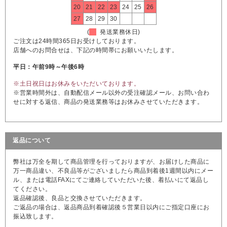
20
21
22
23
24
25
26
27
28
29
30
(
発送業務休日)
ご注文は24時間365日お受けしております。
店舗へのお問合せは、下記の時間帯にお願いいたします。
平日：午前9時～午後6時
※土日祝日はお休みをいただいております。
※営業時間外は、自動配信メール以外の受注確認メール、お問い合わ
せに対する返信、商品の発送業務等はお休みさせていただきます。
返品について
弊社は万全を期して商品管理を行っておりますが、お届けした商品に
万一商品違い、不良品等がございましたら商品到着後1週間以内にメー
ル、または電話FAXにてご連絡していただいた後、着払いにて返品し
てください。
返品確認後、良品と交換させていただきます。
ご返品の場合は、返品商品到着確認後５営業日以内にご指定口座にお
振込致します。