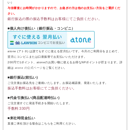
い）
与信審査にお時間がかかりますので、お急ぎの方は他のお支払い方法をご選択くだ
さい。
銀行振込の際の振込手数料はお客様にてご負担ください。
■個人向け後払い（銀行振込・コンビニ）
atone (アトネ) は誰でもすぐに使える翌月払いです。今月のご利用分をまとめて、
翌月にコンビニまたは口座振替でお支払いいただけます。
200円で1ポイント、atoneのお買い物に使えるお得なNPポイントが貯まります。詳
細は
atone の公式ページ
をご覧ください。
■銀行振込(前払い)
ご注文後お振込先をご連絡いたします。お振込確認後、発送いたします。
振込手数料はお客様にてご負担ください。
■代金引換払い(商品配達時払い)
ご注文後すぐに発送手続きを開始いたします。
手数料:330円
■来社時現金払い
直接ご来社頂ける場合はこちらをご利用ください。