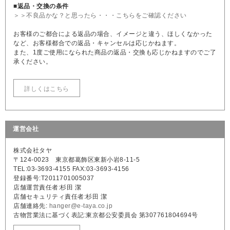
■返品・交換の条件
＞＞不良品かな？と思ったら・・・こちらをご確認ください
お客様のご都合による返品の場合、イメージと違う、ほしくなかった
など、お客様都合での返品・キャンセルは応じかねます。
また、1度ご使用になられた商品の返品・交換も応じかねますのでご了
承ください。
詳しくはこちら
運営会社
株式会社タヤ
〒124-0023 東京都葛飾区東新小岩8-11-5
TEL:03-3693-4155 FAX:03-3693-4156
登録番号:T2011701005037
店舗運営責任者:杉田 潔
店舗セキュリティ責任者:杉田 潔
店舗連絡先:
hanger@e-taya.co.jp
古物営業法に基づく表記:東京都公安委員会 第307761804694号