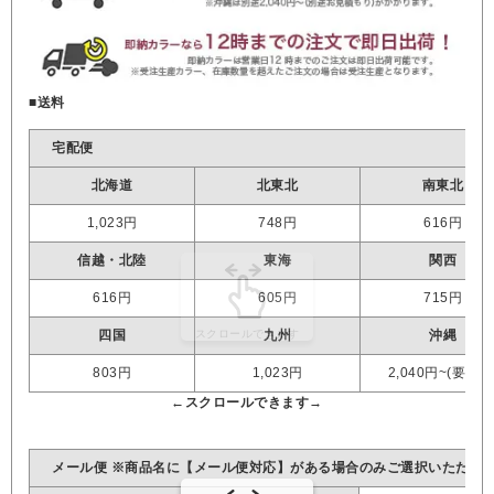
■送料
宅配便
北海道
北東北
南東北
1,023円
748円
616円
信越・北陸
東海
関西
616円
605円
715円
四国
九州
沖縄
803円
1,023円
2,040円~(要見積
メール便 ※商品名に【メール便対応】がある場合のみご選択いただけ