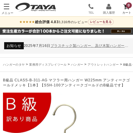
0
TEL
購入履歴
総合評価 4.83
3,316件のレビュー
★★★★★
レビューを見る
お知らせ
2024年12月12日
年末年始休業のお知らせ
お知らせ
2026年3月7日
スチール製ハンガー、およびディスプレイスタンド価格改定のお知らせ
お知らせ
2025年7月16日
プラスチック製ハンガー、及び木製ハンガーKシリーズ 価格改定のお知らせ
お知らせ
2025年3月14日
木製ハンガーNシリーズ価格改定のお知らせ
未分類
2024年12月19日
雑誌「GINZA」でタヤのハンガーを紹介していただきました
>
>
>
>
ハンガーのタヤ
業務用ディスプレイツール
ハンガー
アウトレットハンガー
B級品
お知らせ
2024年12月12日
年末年始休業のお知らせ
お知らせ
2026年3月7日
スチール製ハンガー、およびディスプレイスタンド価格改定のお知らせ
B級品 CLASS-B-311-AG マフラー用ハンガー W225mm アンティークゴ
お知らせ
2025年7月16日
プラスチック製ハンガー、及び木製ハンガーKシリーズ 価格改定のお知らせ
ールドメッキ【1本】【SSH-100アンティークゴールドのB級品です】
お知らせ
2025年3月14日
木製ハンガーNシリーズ価格改定のお知らせ
未分類
2024年12月19日
雑誌「GINZA」でタヤのハンガーを紹介していただきました
お知らせ
2024年12月12日
年末年始休業のお知らせ