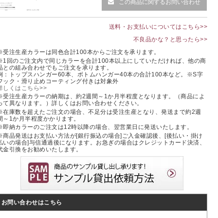
この商品に関するお問い合わせ
送料・お支払いについてはこちら>>
不良品かな？と思ったら>>
※受注生産カラーは同色合計100本からご注文を承ります。
※1回のご注文内で同じカラーを合計100本以上にしていただければ、他の商
品との組み合わせでもご注文を承ります。
例：トップスハンガー60本、ボトムハンガー40本の合計100本など。※S字
フック・滑り止めコーティング付きは対象外
詳しくはこちら>>
※受注生産カラーの納期は、約2週間～1か月半程度となります。（商品によ
って異なります。）詳しくはお問い合わせください。
※在庫数を超えたご注文の場合、不足分は受注生産となり、発送まで約2週
間～1か月半程度かかります。
※即納カラーのご注文は12時以降の場合、翌営業日に発送いたします。
※商品発送はお支払い方法が[銀行振込の場合]ご入金確認後、[後払い・掛け
払いの場合]与信通過後になります。お急ぎの場合はクレジットカード決済、
代金引換をお勧めいたします。
お問い合わせはこちら