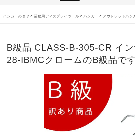
お知らせ
2025年3月14日
木製ハンガーN
未分類
2024年12月19日
雑誌「GINZA
ハンガーのタヤ
>
業務用ディスプレイツール
>
ハンガー
>
アウトレットハン
お知らせ
2024年12月12日
年末年始休業
お知らせ
2026年3月7日
スチール製ハンガ
お知らせ
2025年7月16日
プラスチック製
お知らせ
2025年3月14日
木製ハンガーN
B級品 CLASS-B-305-CR
未分類
2024年12月19日
雑誌「GINZA
28-IBMCクロームのB級品で
お知らせ
2024年12月12日
年末年始休業