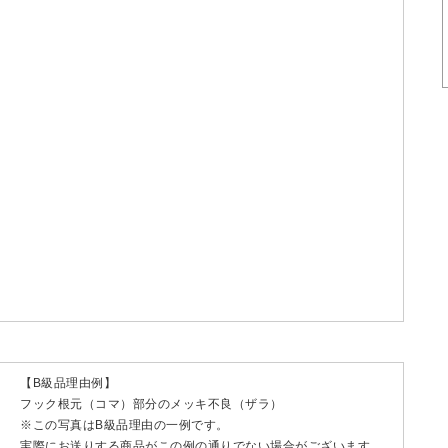
【B級品理由例】
フック根元（コマ）部分のメッキ不良（ザラ）
※この写真はB級品理由の一例です。
実際にお送りする商品がこの例の通りでない場合がございます。