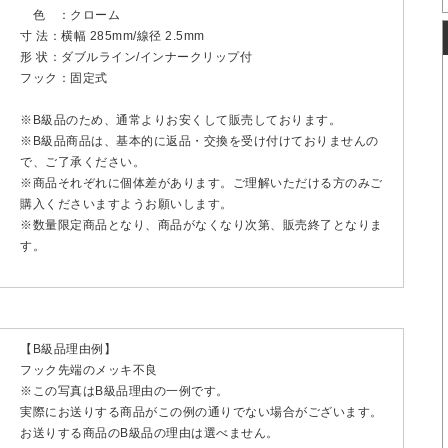
色 ：クローム
寸 法：横幅 285mm/線径 2.5mm
形 状：ダブルライン/インナークリップ付
フック：固定式
※B級品のため、通常よりお安くして販売しております。
※B級品商品は、基本的に返品・交換を受け付けておりませんの
で、ご了承ください。
※商品それぞれに個体差があります。ご理解いただける方のみご
購入くださいますようお願いします。
※数量限定商品となり、商品がなくなり次第、販売終了となりま
す。
【B級品理由例】
フック先端のメッキ不良
※この写真はB級品理由の一例です。
実際にお送りする商品がこの例の通りでない場合がございます。
お送りする商品のB級品の理由は選べません。