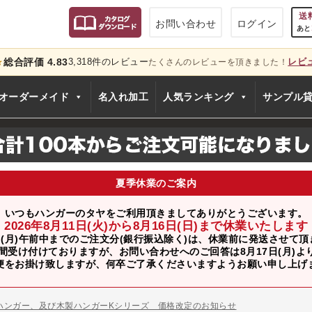
送
お問い合わせ
ログイン
あと
総合評価 4.83
3,318件のレビュー
レビ
★
たくさんのレビューを頂きました！
只今
オーダーメイド
名入れ加工
人気ランキング
サンプル
夏季休業のご案内
いつもハンガーのタヤをご利用頂きましてありがとうございます。
2026年8月11日(火)から8月16日(日)まで休業いたします
日(月)午前中までのご注文分(銀行振込除く)は、休業前に発送させて
間受け付けておりますが、お問い合わせへのご回答は8月17日(月)
便をお掛け致しますが、何卒ご了承くださいますようお願い申し上げ
のお知らせ
ー、およびディスプレイスタンド価格改定のお知らせ
ハンガー、及び木製ハンガーKシリーズ 価格改定のお知らせ