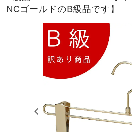
未分類
2024年12月19日
雑誌「GINZA
NCゴールドのB級品です】
お知らせ
2024年12月12日
年末年始休業