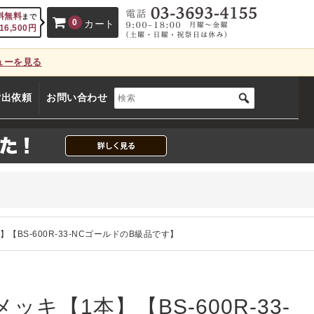
料無料
まで
0
カート
16,500
円
ューを見る
、カートに商品はございません。
貸出依頼
お問い合わせ
(カゴの商品数:0種類、合計数:0)
本】【BS-600R-33-NCゴールドのB級品です】
メッキ【1本】【BS-600R-33-