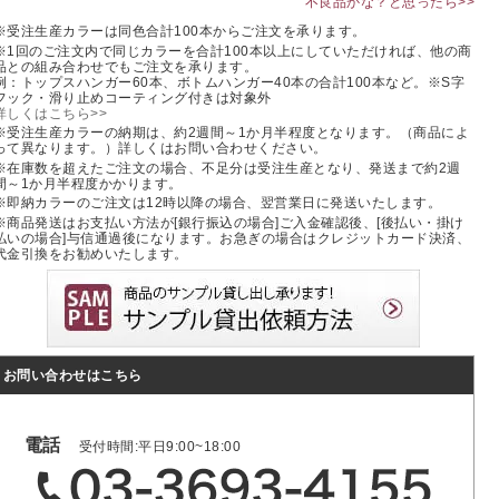
不良品かな？と思ったら>>
※受注生産カラーは同色合計100本からご注文を承ります。
※1回のご注文内で同じカラーを合計100本以上にしていただければ、他の商
品との組み合わせでもご注文を承ります。
例：トップスハンガー60本、ボトムハンガー40本の合計100本など。※S字
フック・滑り止めコーティング付きは対象外
詳しくはこちら>>
※受注生産カラーの納期は、約2週間～1か月半程度となります。（商品によ
って異なります。）詳しくはお問い合わせください。
※在庫数を超えたご注文の場合、不足分は受注生産となり、発送まで約2週
間～1か月半程度かかります。
※即納カラーのご注文は12時以降の場合、翌営業日に発送いたします。
※商品発送はお支払い方法が[銀行振込の場合]ご入金確認後、[後払い・掛け
払いの場合]与信通過後になります。お急ぎの場合はクレジットカード決済、
代金引換をお勧めいたします。
お問い合わせはこちら
電話
受付時間:平日9:00~18:00