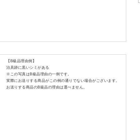
【B級品理由例】
治具跡に黒いシミがある
※この写真はB級品理由の一例です。
実際にお送りする商品がこの例の通りでない場合がございます。
お送りする商品のB級品の理由は選べません。