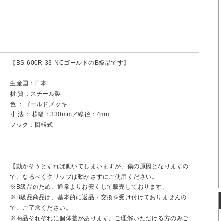
【BS-600R-33-NCゴールドのB級品です】
生産国：日本
材 質：スチール製
色 ：ゴールドメッキ
寸 法： 横幅：330mm／線径：4mm
フック：回転式
【動かそうとすれば動いてしまいますが、傷の原因となりますの
で、なるべくクリップは動かさずにご使用ください。
※B級品のため、通常よりお安くして販売しております。
※B級品商品は、基本的に返品・交換を受け付けておりませんの
で、ご了承ください。
※商品それぞれに個体差があります。ご理解いただける方のみご