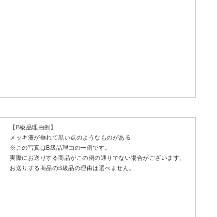
【B級品理由例】
メッキ液が垂れて黒い点のようなものがある
※この写真はB級品理由の一例です。
実際にお送りする商品がこの例の通りでない場合がございます。
お送りする商品のB級品の理由は選べません。