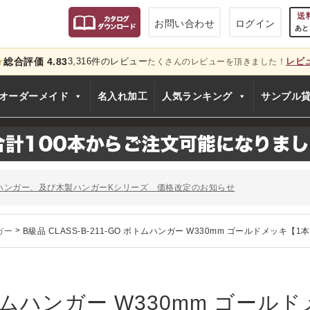
送
お問い合わせ
ログイン
あと
総合評価 4.83
3,316件のレビュー
レビ
★
たくさんのレビューを頂きました！
只今
オーダーメイド
名入れ加工
人気ランキング
サンプル
のお知らせ
ー、およびディスプレイスタンド価格改定のお知らせ
ハンガー、及び木製ハンガーKシリーズ 価格改定のお知らせ
シリーズ価格改定のお知らせ
」でタヤのハンガーを紹介していただきました
ガー
>
B級品 CLASS-B-211-GO ボトムハンガー W330mm ゴールドメッキ【1
のお知らせ
ー、およびディスプレイスタンド価格改定のお知らせ
ハンガー、及び木製ハンガーKシリーズ 価格改定のお知らせ
シリーズ価格改定のお知らせ
 ボトムハンガー W330mm ゴールド