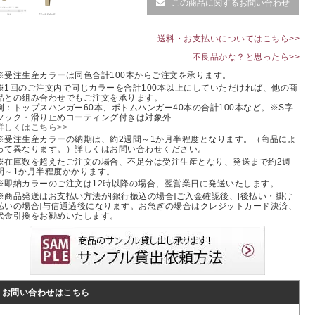
この商品に関するお問い合わせ
送料・お支払いについてはこちら>>
不良品かな？と思ったら>>
※受注生産カラーは同色合計100本からご注文を承ります。
※1回のご注文内で同じカラーを合計100本以上にしていただければ、他の商
品との組み合わせでもご注文を承ります。
例：トップスハンガー60本、ボトムハンガー40本の合計100本など。※S字
フック・滑り止めコーティング付きは対象外
詳しくはこちら>>
※受注生産カラーの納期は、約2週間～1か月半程度となります。（商品によ
って異なります。）詳しくはお問い合わせください。
※在庫数を超えたご注文の場合、不足分は受注生産となり、発送まで約2週
間～1か月半程度かかります。
※即納カラーのご注文は12時以降の場合、翌営業日に発送いたします。
※商品発送はお支払い方法が[銀行振込の場合]ご入金確認後、[後払い・掛け
払いの場合]与信通過後になります。お急ぎの場合はクレジットカード決済、
代金引換をお勧めいたします。
お問い合わせはこちら