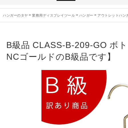
お知らせ
2025年3月14日
木製ハンガーN
未分類
2024年12月19日
雑誌「GINZA
ハンガーのタヤ
>
業務用ディスプレイツール
>
ハンガー
>
アウトレットハン
お知らせ
2024年12月12日
年末年始休業
お知らせ
2026年3月7日
スチール製ハンガ
お知らせ
2025年7月16日
プラスチック製
お知らせ
2025年3月14日
木製ハンガーN
B級品 CLASS-B-209-GO
未分類
2024年12月19日
雑誌「GINZA
NCゴールドのB級品です】
お知らせ
2024年12月12日
年末年始休業