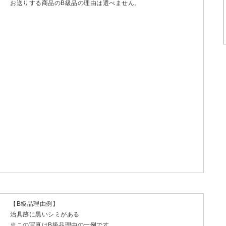
お送りする商品のB級品の理由は選べません。
【B級品理由例】
治具跡に黒いシミがある
※この写真はB級品理由の一例です。