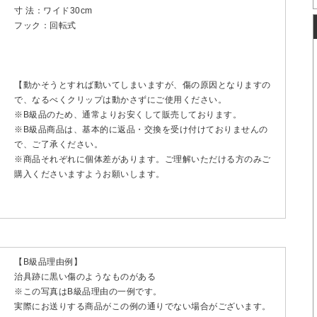
寸 法：ワイド30cm
フック：回転式
【動かそうとすれば動いてしまいますが、傷の原因となりますの
で、なるべくクリップは動かさずにご使用ください。
※B級品のため、通常よりお安くして販売しております。
※B級品商品は、基本的に返品・交換を受け付けておりませんの
で、ご了承ください。
※商品それぞれに個体差があります。ご理解いただける方のみご
購入くださいますようお願いします。
【B級品理由例】
治具跡に黒い傷のようなものがある
※この写真はB級品理由の一例です。
実際にお送りする商品がこの例の通りでない場合がございます。