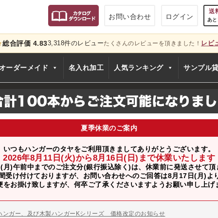
送
お問い合わせ
ログイン
あと
総合評価 4.83
3,318件のレビュー
レビ
★
たくさんのレビューを頂きました！
只今
オーダーメイド
名入れ加工
人気ランキング
サンプル
夏季休業のご案内
いつもハンガーのタヤをご利用頂きましてありがとうございます。
2026年8月11日(火)から8月16日(日)まで休業いたします
日(月)午前中までのご注文分(銀行振込除く)は、休業前に発送させて
間受け付けておりますが、お問い合わせへのご回答は8月17日(月)
便をお掛け致しますが、何卒ご了承くださいますようお願い申し上げ
のお知らせ
ー、およびディスプレイスタンド価格改定のお知らせ
ハンガー、及び木製ハンガーKシリーズ 価格改定のお知らせ