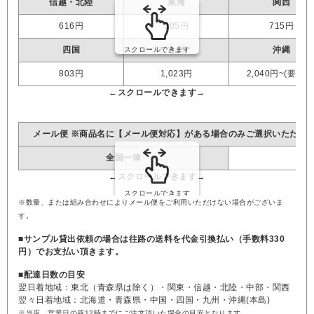
信越・北陸
東海
関西
616円
605円
715円
四国
九州
沖縄
803円
1,023円
2,040円~(要見積
メール便 ※商品名に【メール便対応】がある場合のみご選択いただけ
全国一律
※数量、または組み合わせによりメール便をご利用いただけない場合がございま
す。
■サンプル貸出依頼の場合は往路の送料を代金引換払い（手数料330
円）でお支払い頂きます。
■配達日数の目安
翌日着地域：東北（青森県は除く）・関東・信越・北陸・中部・関西
翌々日着地域：北海道・青森県・中国・四国・九州・沖縄(本島)
※当店、営業日の昼12時までにご注文頂いた場合の目安となります。