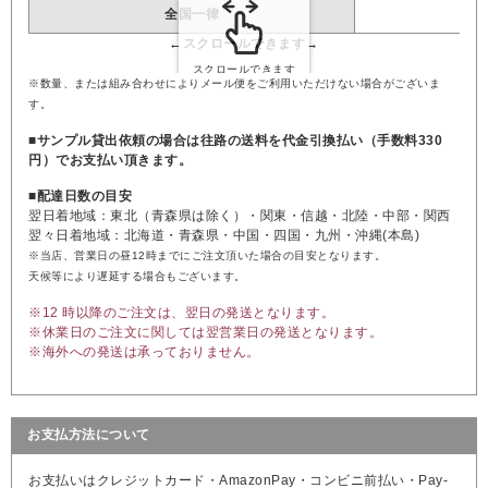
全国一律
※数量、または組み合わせによりメール便をご利用いただけない場合がございま
す。
■サンプル貸出依頼の場合は往路の送料を代金引換払い（手数料330
円）でお支払い頂きます。
■配達日数の目安
翌日着地域：東北（青森県は除く）・関東・信越・北陸・中部・関西
翌々日着地域：北海道・青森県・中国・四国・九州・沖縄(本島)
※当店、営業日の昼12時までにご注文頂いた場合の目安となります。
天候等により遅延する場合もございます。
※12 時以降のご注文は、翌日の発送となります。
※休業日のご注文に関しては翌営業日の発送となります。
※海外への発送は承っておりません。
お支払方法について
お支払いはクレジットカード・AmazonPay・コンビニ前払い・Pay-