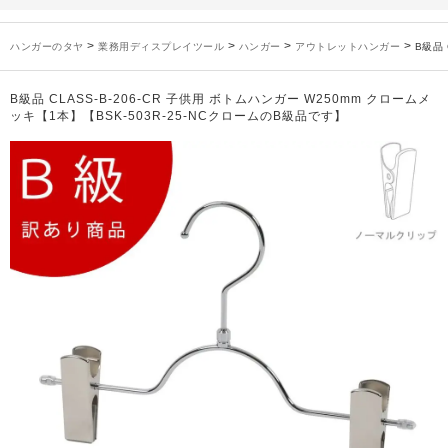
未分類
2024年12月19日
雑誌「GINZA」でタヤのハンガーを紹介していただきました
お知らせ
2024年12月12日
年末年始休業のお知らせ
>
>
>
>
ハンガーのタヤ
業務用ディスプレイツール
ハンガー
アウトレットハンガー
B級品 
お知らせ
2026年3月7日
スチール製ハンガー、およびディスプレイスタンド価格改定のお知らせ
お知らせ
2025年7月16日
プラスチック製ハンガー、及び木製ハンガーKシリーズ 価格改定のお知らせ
B級品 CLASS-B-206-CR 子供用 ボトムハンガー W250mm クロームメ
お知らせ
2025年3月14日
木製ハンガーNシリーズ価格改定のお知らせ
ッキ【1本】【BSK-503R-25-NCクロームのB級品です】
未分類
2024年12月19日
雑誌「GINZA」でタヤのハンガーを紹介していただきました
お知らせ
2024年12月12日
年末年始休業のお知らせ