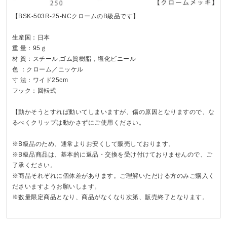
【BSK-503R-25-NCクロームのB級品です】
生産国：日本
重 量：95ｇ
材 質：スチール,ゴム質樹脂，塩化ビニール
色 ：クローム／ニッケル
寸 法：ワイド25cm
フック：回転式
【動かそうとすれば動いてしまいますが、傷の原因となりますので、な
るべくクリップは動かさずにご使用ください。
※B級品のため、通常よりお安くして販売しております。
※B級品商品は、基本的に返品・交換を受け付けておりませんので、ご
了承ください。
※商品それぞれに個体差があります。ご理解いただける方のみご購入く
ださいますようお願いします。
※数量限定商品となり、商品がなくなり次第、販売終了となります。