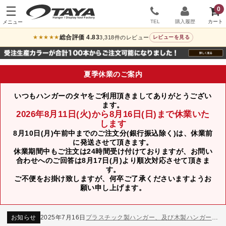
0
TEL
購入履歴
総合評価 4.83
3,318件のレビュー
★★★★★
レビューを見る
夏季休業のご案内
いつもハンガーのタヤをご利用頂きましてありがとうござい
ます。
2026年8月11日(火)から8月16日(日)まで休業いた
します
8月10日(月)午前中までのご注文分(銀行振込除く)は、休業前
に発送させて頂きます。
休業期間中もご注文は24時間受け付けておりますが、お問い
合わせへのご回答は8月17日(月)より順次対応させて頂きま
す。
ご不便をお掛け致しますが、何卒ご了承くださいますようお
お知らせ
2024年12月12日
年末年始休業のお知らせ
願い申し上げます。
お知らせ
2026年3月7日
スチール製ハンガー、およびディスプレイスタンド価格改定のお知らせ
お知らせ
2025年7月16日
プラスチック製ハンガー、及び木製ハンガーKシリーズ 価格改定のお知らせ
お知らせ
2025年3月14日
木製ハンガーNシリーズ価格改定のお知らせ