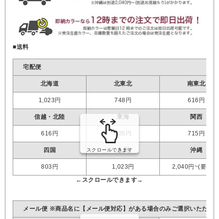
■送料
宅配便
北海道
北東北
南東北
1,023円
748円
616円
信越・北陸
東海
関西
616円
605円
715円
四国
九州
沖縄
803円
1,023円
2,040円~(要見積
メール便 ※商品名に【メール便対応】がある場合のみご選択いただけ