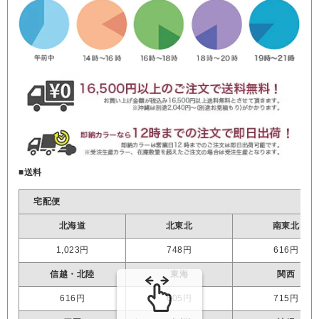
■送料
宅配便
北海道
北東北
南東北
1,023円
748円
616円
信越・北陸
東海
関西
616円
605円
715円