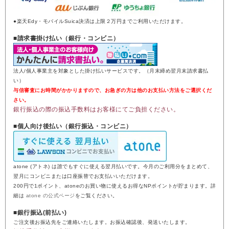
●楽天Edy・モバイルSuica決済は上限２万円までご利用いただけます。
■請求書掛け払い（銀行・コンビニ）
法人/個人事業主を対象とした掛け払いサービスです。（月末締め翌月末請求書払
い）
与信審査にお時間がかかりますので、お急ぎの方は他のお支払い方法をご選択くだ
さい。
銀行振込の際の振込手数料はお客様にてご負担ください。
■個人向け後払い（銀行振込・コンビニ）
atone (アトネ) は誰でもすぐに使える翌月払いです。今月のご利用分をまとめて、
翌月にコンビニまたは口座振替でお支払いいただけます。
200円で1ポイント、atoneのお買い物に使えるお得なNPポイントが貯まります。詳
細は
atone の公式ページ
をご覧ください。
■銀行振込(前払い)
ご注文後お振込先をご連絡いたします。お振込確認後、発送いたします。