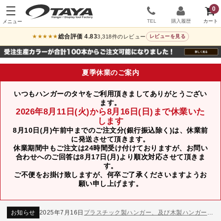
0
TEL
購入履歴
総合評価 4.83
3,318件のレビュー
★★★★★
レビューを見る
夏季休業のご案内
いつもハンガーのタヤをご利用頂きましてありがとうござい
ます。
2026年8月11日(火)から8月16日(日)まで休業いた
します
8月10日(月)午前中までのご注文分(銀行振込除く)は、休業前
に発送させて頂きます。
休業期間中もご注文は24時間受け付けておりますが、お問い
合わせへのご回答は8月17日(月)より順次対応させて頂きま
す。
ご不便をお掛け致しますが、何卒ご了承くださいますようお
お知らせ
2024年12月12日
年末年始休業のお知らせ
願い申し上げます。
お知らせ
2026年3月7日
スチール製ハンガー、およびディスプレイスタンド価格改定のお知らせ
お知らせ
2025年7月16日
プラスチック製ハンガー、及び木製ハンガーKシリーズ 価格改定のお知らせ
お知らせ
2025年3月14日
木製ハンガーNシリーズ価格改定のお知らせ