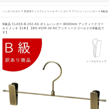
未分類
2024年12月19日
雑誌「GINZA」でタヤのハンガーを紹介していただきました
お知らせ
2024年12月12日
年末年始休業のお知らせ
>
>
>
>
ハンガーのタヤ
業務用ディスプレイツール
ハンガー
アウトレットハンガー
B級品
お知らせ
2026年3月7日
スチール製ハンガー、およびディスプレイスタンド価格改定のお知らせ
お知らせ
2025年7月16日
プラスチック製ハンガー、及び木製ハンガーKシリーズ 価格改定のお知らせ
B級品 CLASS-B-202-AG ボトムハンガー W300mm アンティークゴー
お知らせ
2025年3月14日
木製ハンガーNシリーズ価格改定のお知らせ
ルドメッキ【1本】【BS-452R-30-NCアンティークゴールドのB級品で
す】
未分類
2024年12月19日
雑誌「GINZA」でタヤのハンガーを紹介していただきました
お知らせ
2024年12月12日
年末年始休業のお知らせ