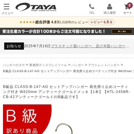
0
TEL
購入履歴
総合評価 4.83
3,318件のレビュー
★★★★★
レビューを見る
お知らせ
2024年12月12日
年末年始休業のお知らせ
お知らせ
2026年3月7日
スチール製ハンガー、およびディスプレイスタンド価格改定のお知らせ
お知らせ
2025年7月16日
プラスチック製ハンガー、及び木製ハンガーKシリーズ 価格改定のお知らせ
お知らせ
2025年3月14日
木製ハンガーNシリーズ価格改定のお知らせ
未分類
2024年12月19日
雑誌「GINZA」でタヤのハンガーを紹介していただきました
お知らせ
2024年12月12日
年末年始休業のお知らせ
>
>
>
>
ハンガーのタヤ
業務用ディスプレイツール
ハンガー
アウトレットハンガー
お知らせ
2026年3月7日
スチール製ハンガー、およびディスプレイスタンド価格改定のお知らせ
B級品 CLASS-B-147-AG セットアップハンガー 肩先滑り止めコーティング付き W420m
お知らせ
2025年7月16日
プラスチック製ハンガー、及び木製ハンガーKシリーズ 価格改定のお知らせ
お知らせ
2025年3月14日
木製ハンガーNシリーズ価格改定のお知らせ
B級品 CLASS-B-147-AG セットアップハンガー 肩先滑り止めコーティ
ング付き W420mm アンティークゴールドメッキ【1本】【HTL-2458R-
未分類
2024年12月19日
雑誌「GINZA」でタヤのハンガーを紹介していただきました
CB-42アンティークゴールドのB級品です】
お知らせ
2024年12月12日
年末年始休業のお知らせ