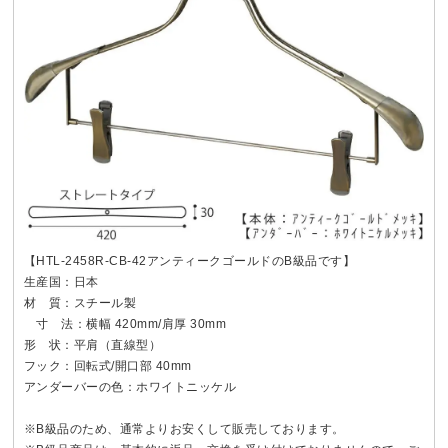
【HTL-2458R-CB-42アンティークゴールドのB級品です】
生産国：日本
材 質：スチール製
寸 法：横幅 420mm/肩厚 30mm
形 状：平肩（直線型）
フック：回転式/開口部 40mm
アンダーバーの色：ホワイトニッケル
※B級品のため、通常よりお安くして販売しております。