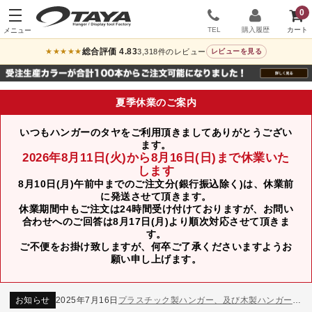
0
TEL
購入履歴
総合評価 4.83
3,318件のレビュー
★★★★★
レビューを見る
夏季休業のご案内
いつもハンガーのタヤをご利用頂きましてありがとうござい
ます。
2026年8月11日(火)から8月16日(日)まで休業いた
します
8月10日(月)午前中までのご注文分(銀行振込除く)は、休業前
に発送させて頂きます。
休業期間中もご注文は24時間受け付けておりますが、お問い
合わせへのご回答は8月17日(月)より順次対応させて頂きま
す。
ご不便をお掛け致しますが、何卒ご了承くださいますようお
願い申し上げます。
お知らせ
2024年12月12日
年末年始休業のお知らせ
お知らせ
2026年3月7日
スチール製ハンガー、およびディスプレイスタンド価格改定のお知らせ
お知らせ
2025年7月16日
プラスチック製ハンガー、及び木製ハンガーKシリーズ 価格改定のお知らせ