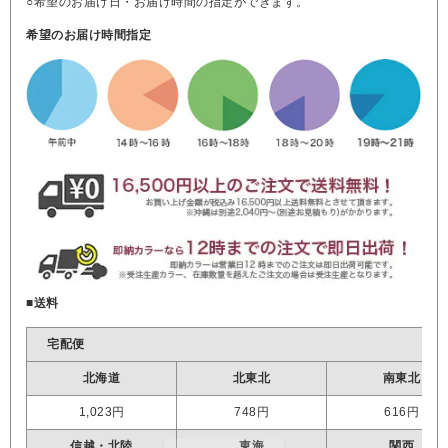
○希望のお届け日・お届け時間の指定ができます。
希望のお届け時間指定
■送料
宅配便
北海道
北東北
南東北
1,023円
748円
616円
信越・北陸
東海
関西