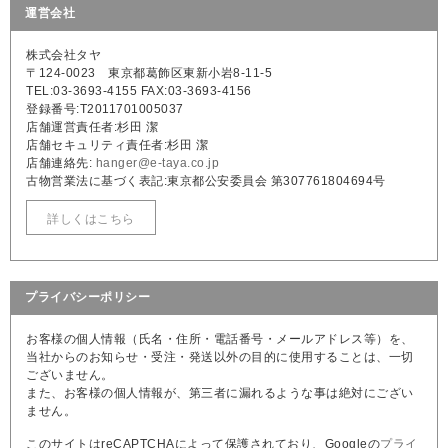
運営会社
株式会社タヤ
〒124-0023 東京都葛飾区東新小岩8-11-5
TEL:03-3693-4155 FAX:03-3693-4156
登録番号:T2011701005037
店舗運営責任者:杉田 潔
店舗セキュリティ責任者:杉田 潔
店舗連絡先:
hanger@e-taya.co.jp
古物営業法に基づく表記:東京都公安委員会 第307761804694号
詳しくはこちら
プライバシーポリシー
お客様の個人情報（氏名・住所・電話番号・メールアドレス等）を、
当社からのお知らせ・受注・発送以外の目的に使用することは、一切
ございません。
また、お客様の個人情報が、第三者に漏れるような事は絶対にござい
ません。
このサイトはreCAPTCHAによって保護されており、Googleの
プライ