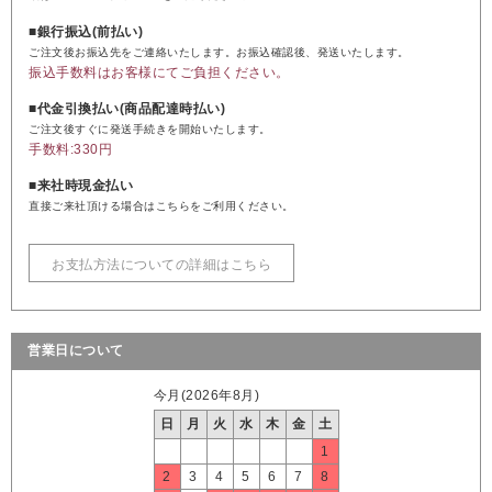
■銀行振込(前払い)
ご注文後お振込先をご連絡いたします。お振込確認後、発送いたします。
振込手数料はお客様にてご負担ください。
■代金引換払い(商品配達時払い)
ご注文後すぐに発送手続きを開始いたします。
手数料:330円
■来社時現金払い
直接ご来社頂ける場合はこちらをご利用ください。
お支払方法についての詳細はこちら
営業日について
今月(2026年8月)
日
月
火
水
木
金
土
1
2
3
4
5
6
7
8