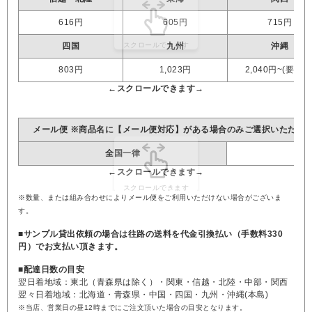
616円
605円
715円
四国
九州
沖縄
803円
1,023円
2,040円~(要見積
メール便 ※商品名に【メール便対応】がある場合のみご選択いただけ
全国一律
※数量、または組み合わせによりメール便をご利用いただけない場合がございま
す。
■サンプル貸出依頼の場合は往路の送料を代金引換払い（手数料330
円）でお支払い頂きます。
■配達日数の目安
翌日着地域：東北（青森県は除く）・関東・信越・北陸・中部・関西
翌々日着地域：北海道・青森県・中国・四国・九州・沖縄(本島)
※当店、営業日の昼12時までにご注文頂いた場合の目安となります。