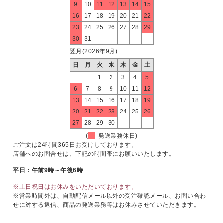
9
10
11
12
13
14
15
16
17
18
19
20
21
22
23
24
25
26
27
28
29
30
31
翌月(2026年9月)
日
月
火
水
木
金
土
1
2
3
4
5
6
7
8
9
10
11
12
13
14
15
16
17
18
19
20
21
22
23
24
25
26
27
28
29
30
(
発送業務休日)
ご注文は24時間365日お受けしております。
店舗へのお問合せは、下記の時間帯にお願いいたします。
平日：午前9時～午後6時
※土日祝日はお休みをいただいております。
※営業時間外は、自動配信メール以外の受注確認メール、お問い合わ
せに対する返信、商品の発送業務等はお休みさせていただきます。