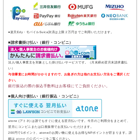
●楽天Edy・モバイルSuica決済は上限２万円までご利用いただけます。
■請求書掛け払い（銀行・コンビニ）
法人/個人事業主を対象とした掛け払いサービスです。（月末締め翌月末請求書払
い）
与信審査にお時間がかかりますので、お急ぎの方は他のお支払い方法をご選択くだ
さい。
銀行振込の際の振込手数料はお客様にてご負担ください。
■個人向け後払い（銀行振込・コンビニ）
atone (アトネ) は誰でもすぐに使える翌月払いです。今月のご利用分をまとめて、
翌月にコンビニまたは口座振替でお支払いいただけます。
200円で1ポイント、atoneのお買い物に使えるお得なNPポイントが貯まります。詳
細は
atone の公式ページ
をご覧ください。