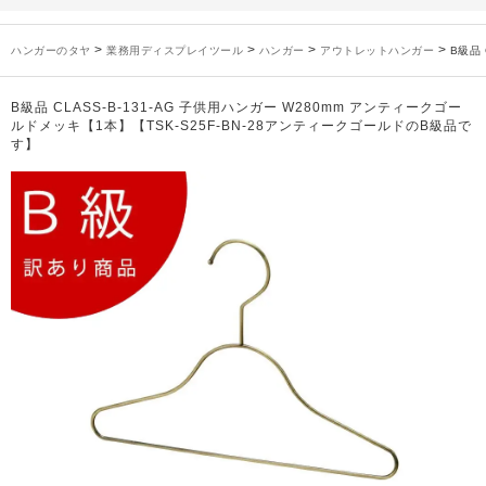
お知らせ
2025年3月14日
木製ハンガーNシリーズ価格改定のお知らせ
未分類
2024年12月19日
雑誌「GINZA」でタヤのハンガーを紹介していただきました
>
>
>
>
ハンガーのタヤ
業務用ディスプレイツール
ハンガー
アウトレットハンガー
B級品
お知らせ
2024年12月12日
年末年始休業のお知らせ
お知らせ
2026年3月7日
スチール製ハンガー、およびディスプレイスタンド価格改定のお知らせ
B級品 CLASS-B-131-AG 子供用ハンガー W280mm アンティークゴー
お知らせ
2025年7月16日
プラスチック製ハンガー、及び木製ハンガーKシリーズ 価格改定のお知らせ
ルドメッキ【1本】【TSK-S25F-BN-28アンティークゴールドのB級品で
す】
お知らせ
2025年3月14日
木製ハンガーNシリーズ価格改定のお知らせ
未分類
2024年12月19日
雑誌「GINZA」でタヤのハンガーを紹介していただきました
お知らせ
2024年12月12日
年末年始休業のお知らせ