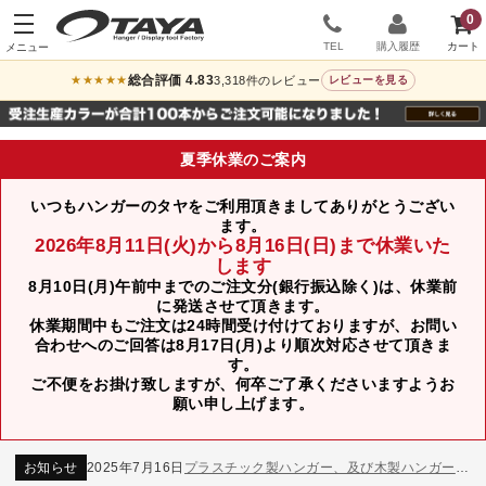
0
TEL
購入履歴
総合評価 4.83
3,318件のレビュー
★★★★★
レビューを見る
夏季休業のご案内
いつもハンガーのタヤをご利用頂きましてありがとうござい
ます。
2026年8月11日(火)から8月16日(日)まで休業いた
します
8月10日(月)午前中までのご注文分(銀行振込除く)は、休業前
に発送させて頂きます。
休業期間中もご注文は24時間受け付けておりますが、お問い
合わせへのご回答は8月17日(月)より順次対応させて頂きま
す。
ご不便をお掛け致しますが、何卒ご了承くださいますようお
お知らせ
2024年12月12日
年末年始休業のお知らせ
願い申し上げます。
お知らせ
2026年3月7日
スチール製ハンガー、およびディスプレイスタンド価格改定のお知らせ
お知らせ
2025年7月16日
プラスチック製ハンガー、及び木製ハンガーKシリーズ 価格改定のお知らせ
お知らせ
2025年3月14日
木製ハンガーNシリーズ価格改定のお知らせ