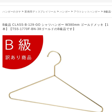
未分類
2024年12月19日
雑誌「GINZA」でタヤのハンガーを紹介していただきました
お知らせ
2024年12月12日
年末年始休業のお知らせ
>
>
>
>
ハンガーのタヤ
業務用ディスプレイツール
ハンガー
アウトレットハンガー
B級品 
お知らせ
2026年3月7日
スチール製ハンガー、およびディスプレイスタンド価格改定のお知らせ
お知らせ
2025年7月16日
プラスチック製ハンガー、及び木製ハンガーKシリーズ 価格改定のお知らせ
B級品 CLASS-B-129-GO シャツハンガー W380mm ゴールドメッキ【1
お知らせ
2025年3月14日
木製ハンガーNシリーズ価格改定のお知らせ
本】【TSS-1770F-BN-38ゴールドのB級品です】
未分類
2024年12月19日
雑誌「GINZA」でタヤのハンガーを紹介していただきました
お知らせ
2024年12月12日
年末年始休業のお知らせ