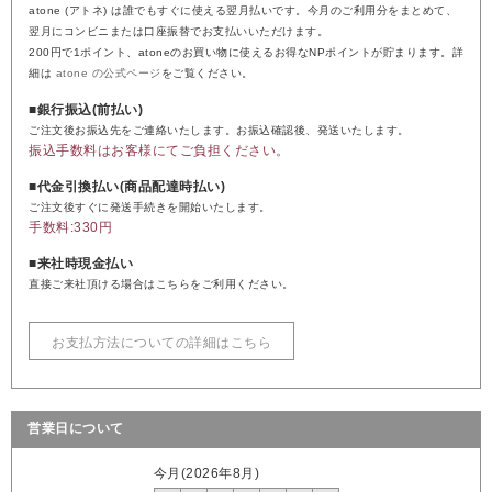
atone (アトネ) は誰でもすぐに使える翌月払いです。今月のご利用分をまとめて、
翌月にコンビニまたは口座振替でお支払いいただけます。
200円で1ポイント、atoneのお買い物に使えるお得なNPポイントが貯まります。詳
細は
atone の公式ページ
をご覧ください。
■銀行振込(前払い)
ご注文後お振込先をご連絡いたします。お振込確認後、発送いたします。
振込手数料はお客様にてご負担ください。
■代金引換払い(商品配達時払い)
ご注文後すぐに発送手続きを開始いたします。
手数料:330円
■来社時現金払い
直接ご来社頂ける場合はこちらをご利用ください。
お支払方法についての詳細はこちら
営業日について
今月(2026年8月)