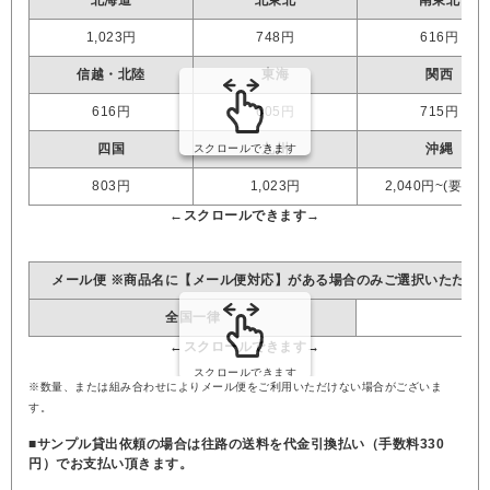
北海道
北東北
南東北
1,023円
748円
616円
信越・北陸
東海
関西
616円
605円
715円
四国
九州
沖縄
803円
1,023円
2,040円~(要見積
メール便 ※商品名に【メール便対応】がある場合のみご選択いただけ
全国一律
※数量、または組み合わせによりメール便をご利用いただけない場合がございま
す。
■サンプル貸出依頼の場合は往路の送料を代金引換払い（手数料330
円）でお支払い頂きます。