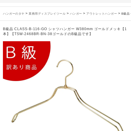
未分類
2024年12月19日
雑誌「GINZA」でタヤのハンガーを紹介していただきました
お知らせ
2024年12月12日
年末年始休業のお知らせ
>
>
>
>
ハンガーのタヤ
業務用ディスプレイツール
ハンガー
アウトレットハンガー
B級品 
お知らせ
2026年3月7日
スチール製ハンガー、およびディスプレイスタンド価格改定のお知らせ
お知らせ
2025年7月16日
プラスチック製ハンガー、及び木製ハンガーKシリーズ 価格改定のお知らせ
B級品 CLASS-B-116-GO シャツハンガー W380mm ゴールドメッキ【1
お知らせ
2025年3月14日
木製ハンガーNシリーズ価格改定のお知らせ
本】【TSW-2468BR-BN-38ゴールドのB級品です】
未分類
2024年12月19日
雑誌「GINZA」でタヤのハンガーを紹介していただきました
お知らせ
2024年12月12日
年末年始休業のお知らせ