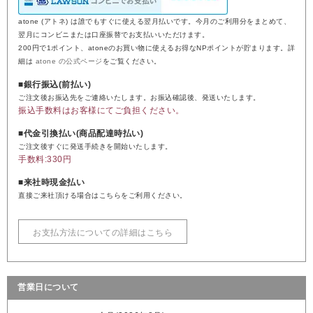
atone (アトネ) は誰でもすぐに使える翌月払いです。今月のご利用分をまとめて、
翌月にコンビニまたは口座振替でお支払いいただけます。
200円で1ポイント、atoneのお買い物に使えるお得なNPポイントが貯まります。詳
細は
atone の公式ページ
をご覧ください。
■銀行振込(前払い)
ご注文後お振込先をご連絡いたします。お振込確認後、発送いたします。
振込手数料はお客様にてご負担ください。
■代金引換払い(商品配達時払い)
ご注文後すぐに発送手続きを開始いたします。
手数料:330円
■来社時現金払い
直接ご来社頂ける場合はこちらをご利用ください。
お支払方法についての詳細はこちら
営業日について