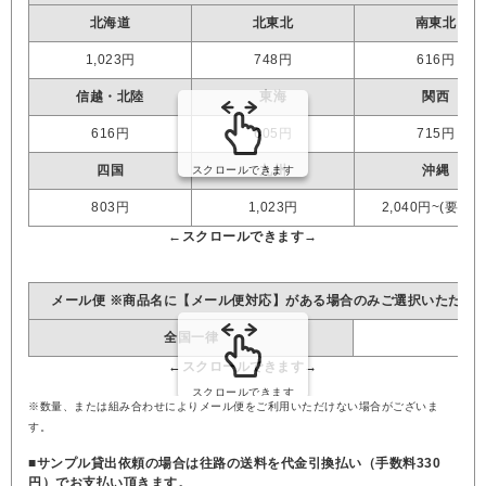
北海道
北東北
南東北
1,023円
748円
616円
信越・北陸
東海
関西
616円
605円
715円
四国
九州
沖縄
803円
1,023円
2,040円~(要見積
メール便 ※商品名に【メール便対応】がある場合のみご選択いただけ
全国一律
※数量、または組み合わせによりメール便をご利用いただけない場合がございま
す。
■サンプル貸出依頼の場合は往路の送料を代金引換払い（手数料330
円）でお支払い頂きます。