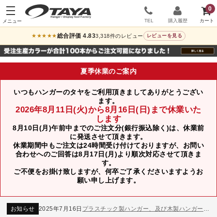
0
TEL
購入履歴
総合評価 4.83
3,318件のレビュー
★★★★★
レビューを見る
夏季休業のご案内
いつもハンガーのタヤをご利用頂きましてありがとうござい
ます。
2026年8月11日(火)から8月16日(日)まで休業いた
します
8月10日(月)午前中までのご注文分(銀行振込除く)は、休業前
に発送させて頂きます。
休業期間中もご注文は24時間受け付けておりますが、お問い
合わせへのご回答は8月17日(月)より順次対応させて頂きま
す。
ご不便をお掛け致しますが、何卒ご了承くださいますようお
お知らせ
2024年12月12日
年末年始休業のお知らせ
願い申し上げます。
お知らせ
2026年3月7日
スチール製ハンガー、およびディスプレイスタンド価格改定のお知らせ
お知らせ
2025年7月16日
プラスチック製ハンガー、及び木製ハンガーKシリーズ 価格改定のお知らせ
お知らせ
2025年3月14日
木製ハンガーNシリーズ価格改定のお知らせ