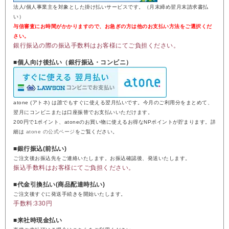
法人/個人事業主を対象とした掛け払いサービスです。（月末締め翌月末請求書払
い）
与信審査にお時間がかかりますので、お急ぎの方は他のお支払い方法をご選択くだ
さい。
銀行振込の際の振込手数料はお客様にてご負担ください。
■個人向け後払い（銀行振込・コンビニ）
atone (アトネ) は誰でもすぐに使える翌月払いです。今月のご利用分をまとめて、
翌月にコンビニまたは口座振替でお支払いいただけます。
200円で1ポイント、atoneのお買い物に使えるお得なNPポイントが貯まります。詳
細は
atone の公式ページ
をご覧ください。
■銀行振込(前払い)
ご注文後お振込先をご連絡いたします。お振込確認後、発送いたします。
振込手数料はお客様にてご負担ください。
■代金引換払い(商品配達時払い)
ご注文後すぐに発送手続きを開始いたします。
手数料:330円
■来社時現金払い