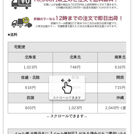
■送料
宅配便
北海道
北東北
南東北
1,023円
748円
616円
信越・北陸
東海
関西
616円
605円
715円
四国
九州
沖縄
803円
1,023円
2,040円~(要見積
メール便 ※商品名に【メール便対応】がある場合のみご選択いただけ