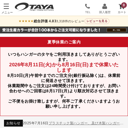
0
TEL
購入履歴
総合評価 4.83
3,318件のレビュー
★★★★★
レビューを見る
夏季休業のご案内
いつもハンガーのタヤをご利用頂きましてありがとうござい
ます。
2026年8月11日(火)から8月16日(日)まで休業いた
します
8月10日(月)午前中までのご注文分(銀行振込除く)は、休業前
に発送させて頂きます。
休業期間中もご注文は24時間受け付けておりますが、お問い
合わせへのご回答は8月17日(月)より順次対応させて頂きま
す。
ご不便をお掛け致しますが、何卒ご了承くださいますようお
お知らせ
2024年12月12日
年末年始休業のお知らせ
願い申し上げます。
お知らせ
2026年3月7日
スチール製ハンガー、およびディスプレイスタンド価格改定のお知らせ
お知らせ
2025年7月16日
プラスチック製ハンガー、及び木製ハンガーKシリーズ 価格改定のお知らせ
お知らせ
2025年3月14日
木製ハンガーNシリーズ価格改定のお知らせ