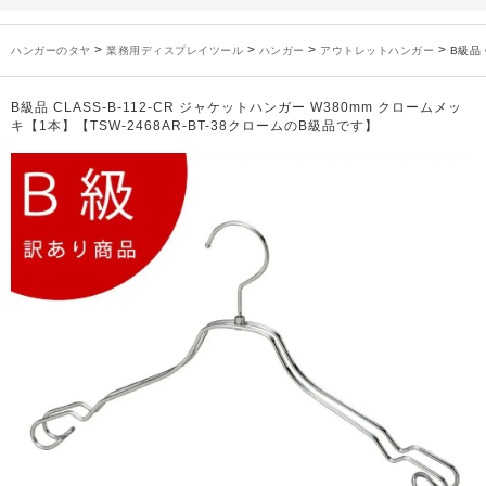
未分類
2024年12月19日
雑誌「GINZA」でタヤのハンガーを紹介していただきました
お知らせ
2024年12月12日
年末年始休業のお知らせ
>
>
>
>
ハンガーのタヤ
業務用ディスプレイツール
ハンガー
アウトレットハンガー
B級品 
お知らせ
2026年3月7日
スチール製ハンガー、およびディスプレイスタンド価格改定のお知らせ
お知らせ
2025年7月16日
プラスチック製ハンガー、及び木製ハンガーKシリーズ 価格改定のお知らせ
B級品 CLASS-B-112-CR ジャケットハンガー W380mm クロームメッ
お知らせ
2025年3月14日
木製ハンガーNシリーズ価格改定のお知らせ
キ【1本】【TSW-2468AR-BT-38クロームのB級品です】
未分類
2024年12月19日
雑誌「GINZA」でタヤのハンガーを紹介していただきました
お知らせ
2024年12月12日
年末年始休業のお知らせ