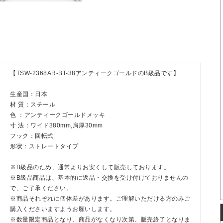
【TSW-2368AR-BT-38アンティークゴールドのB級品です】
生産国：日本
材 質：スチール
色 ：アンティークゴールドメッキ
寸 法：ワイド380mm,肩厚30mm
フック：回転式
形状：ストレートタイプ
※B級品のため、通常よりお安くして販売しております。
※B級品商品は、基本的に返品・交換を受け付けておりませんの
で、ご了承ください。
※商品それぞれに個体差があります。ご理解いただける方のみご
購入くださいますようお願いします。
※数量限定商品となり、商品がなくなり次第、販売終了となりま