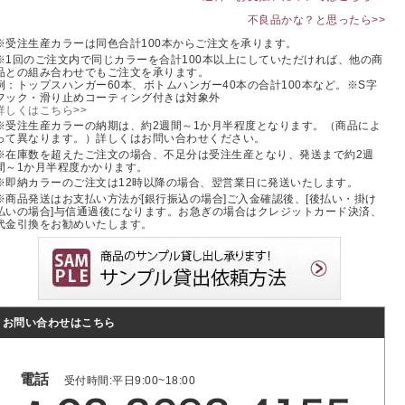
不良品かな？と思ったら>>
※受注生産カラーは同色合計100本からご注文を承ります。
※1回のご注文内で同じカラーを合計100本以上にしていただければ、他の商
品との組み合わせでもご注文を承ります。
例：トップスハンガー60本、ボトムハンガー40本の合計100本など。※S字
フック・滑り止めコーティング付きは対象外
詳しくはこちら>>
※受注生産カラーの納期は、約2週間～1か月半程度となります。（商品によ
って異なります。）詳しくはお問い合わせください。
※在庫数を超えたご注文の場合、不足分は受注生産となり、発送まで約2週
間～1か月半程度かかります。
※即納カラーのご注文は12時以降の場合、翌営業日に発送いたします。
※商品発送はお支払い方法が[銀行振込の場合]ご入金確認後、[後払い・掛け
払いの場合]与信通過後になります。お急ぎの場合はクレジットカード決済、
代金引換をお勧めいたします。
お問い合わせはこちら
電話
受付時間:平日9:00~18:00