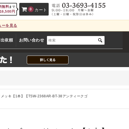
料無料
まで
0
カート
16,500
円
ューを見る
、カートに商品はございません。
貸出依頼
お問い合わせ
(カゴの商品数:0種類、合計数:0)
ドメッキ【1本】【TSW-2368AR-BT-38アンティークゴ