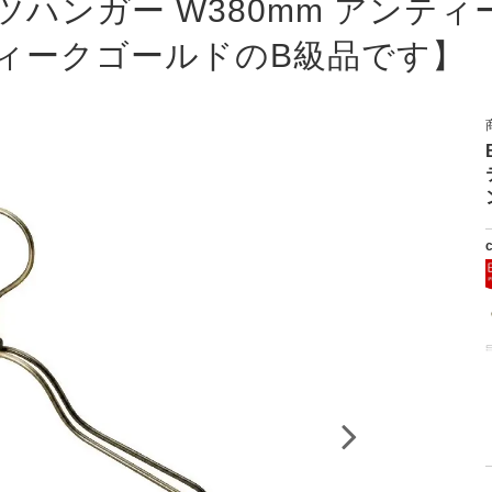
G シャツハンガー W380mm ア
のお知らせ
アンティークゴールドのB級品です】