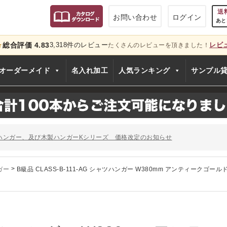
送
お問い合わせ
ログイン
あと
総合評価 4.83
3,318件のレビュー
レビ
★
たくさんのレビューを頂きました！
只今
オーダーメイド
名入れ加工
人気ランキング
サンプル
のお知らせ
ー、およびディスプレイスタンド価格改定のお知らせ
ハンガー、及び木製ハンガーKシリーズ 価格改定のお知らせ
シリーズ価格改定のお知らせ
」でタヤのハンガーを紹介していただきました
のお知らせ
ガー
>
B級品 CLASS-B-111-AG シャツハンガー W380mm アンティークゴール
ー、およびディスプレイスタンド価格改定のお知らせ
ハンガー、及び木製ハンガーKシリーズ 価格改定のお知らせ
シリーズ価格改定のお知らせ
」でタヤのハンガーを紹介していただきました