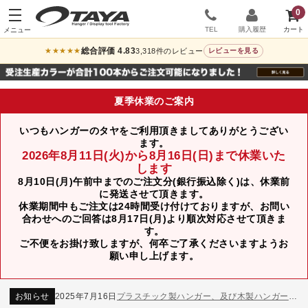
0
TEL
購入履歴
総合評価 4.83
3,318件のレビュー
★★★★★
レビューを見る
夏季休業のご案内
いつもハンガーのタヤをご利用頂きましてありがとうござい
ます。
2026年8月11日(火)から8月16日(日)まで休業いた
します
8月10日(月)午前中までのご注文分(銀行振込除く)は、休業前
に発送させて頂きます。
休業期間中もご注文は24時間受け付けておりますが、お問い
合わせへのご回答は8月17日(月)より順次対応させて頂きま
す。
ご不便をお掛け致しますが、何卒ご了承くださいますようお
お知らせ
2024年12月12日
年末年始休業のお知らせ
願い申し上げます。
お知らせ
2026年3月7日
スチール製ハンガー、およびディスプレイスタンド価格改定のお知らせ
お知らせ
2025年7月16日
プラスチック製ハンガー、及び木製ハンガーKシリーズ 価格改定のお知らせ
お知らせ
2025年3月14日
木製ハンガーNシリーズ価格改定のお知らせ