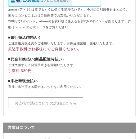
atone (アトネ) は誰でもすぐに使える翌月払いです。今月のご利用分をまとめて、
翌月にコンビニまたは口座振替でお支払いいただけます。
200円で1ポイント、atoneのお買い物に使えるお得なNPポイントが貯まります。詳
細は
atone の公式ページ
をご覧ください。
■銀行振込(前払い)
ご注文後お振込先をご連絡いたします。お振込確認後、発送いたします。
振込手数料はお客様にてご負担ください。
■代金引換払い(商品配達時払い)
ご注文後すぐに発送手続きを開始いたします。
手数料:330円
■来社時現金払い
直接ご来社頂ける場合はこちらをご利用ください。
お支払方法についての詳細はこちら
営業日について