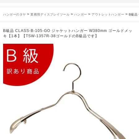
未分類
2024年12月19日
雑誌「GINZA」でタヤのハンガーを紹介していただきました
お知らせ
2024年12月12日
年末年始休業のお知らせ
>
>
>
>
ハンガーのタヤ
業務用ディスプレイツール
ハンガー
アウトレットハンガー
B級品 
お知らせ
2026年3月7日
スチール製ハンガー、およびディスプレイスタンド価格改定のお知らせ
お知らせ
2025年7月16日
プラスチック製ハンガー、及び木製ハンガーKシリーズ 価格改定のお知らせ
B級品 CLASS-B-105-GO ジャケットハンガー W380mm ゴールドメッ
お知らせ
2025年3月14日
木製ハンガーNシリーズ価格改定のお知らせ
キ【1本】【TSW-1357R-38ゴールドのB級品です】
未分類
2024年12月19日
雑誌「GINZA」でタヤのハンガーを紹介していただきました
お知らせ
2024年12月12日
年末年始休業のお知らせ